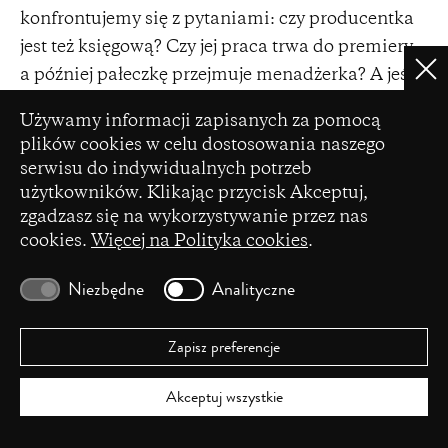
konfrontujemy się z pytaniami: czy producentka
jest też księgową? Czy jej praca trwa do premiery,
a później pałeczkę przejmuje menadżerka? A jeśli
Clo
producentka i menadżerka to ta sama osoba,
Ustawienia plików cookie
Używamy informacji zapisanych za pomocą
jakie wtedy obowiązują ją zakresy pracy? Nasza
plików cookies w celu dostosowania naszego
autodefinicja zawodowa kształtuje się też pod
serwisu do indywidualnych potrzeb
wpływem rozmów z osobami będącymi częścią
użytkowników. Klikając przycisk Akceptuj,
różnych sieci producenckich, do których
zgadzasz się na wykorzystywanie przez nas
cookies.
Więcej na Polityka cookies
.
dołączyłyśmy lub które obserwujemy, oprócz
IETM, niemieckiej Produktionsbande i nowej
Niezbędne
Analityczne
międzynarodowej sieci PAMPA (Producers,
Agents, and Managers in Performing Arts).
Zapisz preferencje
Obecnie powstaje dużo grup zrzeszających osoby z
różnych grup zawodowych, bo wiele osób
Akceptuj wszystkie
uświadamia sobie potrzebę wspólnego działania,
tworzenia sojuszy i wspólnego myślenia.