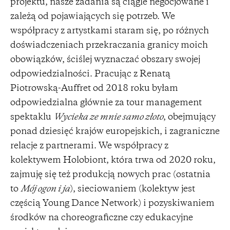
projektu, nasze zadania są ciągle negocjowane i
zależą od pojawiających się potrzeb. We
współpracy z artystkami staram się, po różnych
doświadczeniach przekraczania granicy moich
obowiązków, ściślej wyznaczać obszary swojej
odpowiedzialności. Pracując z Renatą
Piotrowską-Auffret od 2018 roku byłam
odpowiedzialna głównie za tour management
spektaklu
Wycieka ze mnie samo złoto
, obejmujący
ponad dziesięć krajów europejskich, i zagraniczne
relacje z partnerami. We współpracy z
kolektywem Holobiont, która trwa od 2020 roku,
zajmuję się też produkcją nowych prac (ostatnia
to
Mój ogon i ja
), sieciowaniem (kolektyw jest
częścią Young Dance Network) i pozyskiwaniem
środków na choreograficzne czy edukacyjne