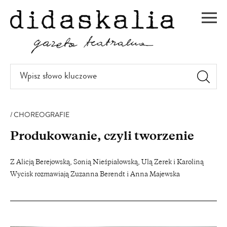
PRZEJDŹ
DO
Men
TREŚCI
Wpisz
słowo
kluczowe
CHOREOGRAFIE
Produkowanie, czyli tworzenie
Z Alicją Berejowską, Sonią Nieśpiałowską, Ulą Zerek i Karoliną
Wycisk rozmawiają Zuzanna Berendt i Anna Majewska