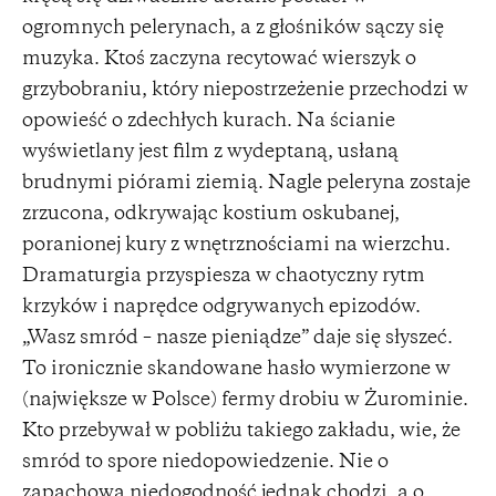
ogromnych pelerynach, a z głośników sączy się
muzyka. Ktoś zaczyna recytować wierszyk o
grzybobraniu, który niepostrzeżenie przechodzi w
opowieść o zdechłych kurach. Na ścianie
wyświetlany jest film z wydeptaną, usłaną
brudnymi piórami ziemią. Nagle peleryna zostaje
zrzucona, odkrywając kostium oskubanej,
poranionej kury z wnętrznościami na wierzchu.
Dramaturgia przyspiesza w chaotyczny rytm
krzyków i naprędce odgrywanych epizodów.
„Wasz smród – nasze pieniądze” daje się słyszeć.
To ironicznie skandowane hasło wymierzone w
(największe w Polsce) fermy drobiu w Żurominie.
Kto przebywał w pobliżu takiego zakładu, wie, że
smród to spore niedopowiedzenie. Nie o
zapachową niedogodność jednak chodzi, a o