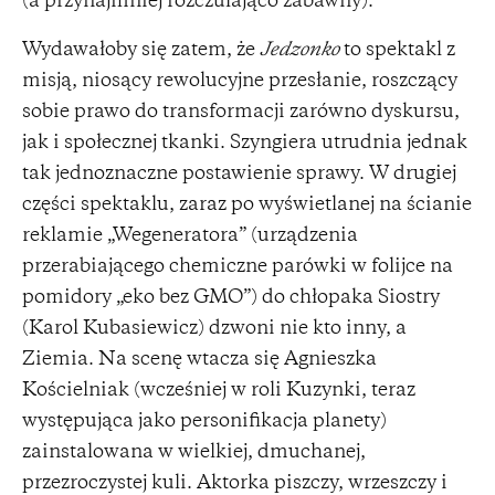
(a przynajmniej rozczulająco zabawny).
Wydawałoby się zatem, że
Jedzonko
to spektakl z
misją, niosący rewolucyjne przesłanie, roszczący
sobie prawo do transformacji zarówno dyskursu,
jak i społecznej tkanki. Szyngiera utrudnia jednak
tak jednoznaczne postawienie sprawy. W drugiej
części spektaklu, zaraz po wyświetlanej na ścianie
reklamie „Wegeneratora” (urządzenia
przerabiającego chemiczne parówki w folijce na
pomidory „eko bez GMO”) do chłopaka Siostry
(Karol Kubasiewicz) dzwoni nie kto inny, a
Ziemia. Na scenę wtacza się Agnieszka
Kościelniak (wcześniej w roli Kuzynki, teraz
występująca jako personifikacja planety)
zainstalowana w wielkiej, dmuchanej,
przezroczystej kuli. Aktorka piszczy, wrzeszczy i