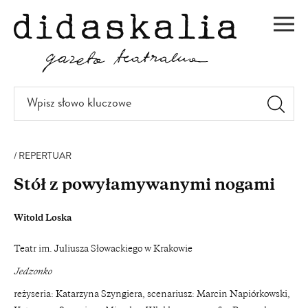
PRZEJDŹ
DO
Men
TREŚCI
Wpisz
słowo
kluczowe
REPERTUAR
Stół z powyłamywanymi nogami
Witold Loska
Teatr im. Juliusza Słowackiego w Krakowie
Jedzonko
reżyseria: Katarzyna Szyngiera, scenariusz: Marcin Napiórkowski,