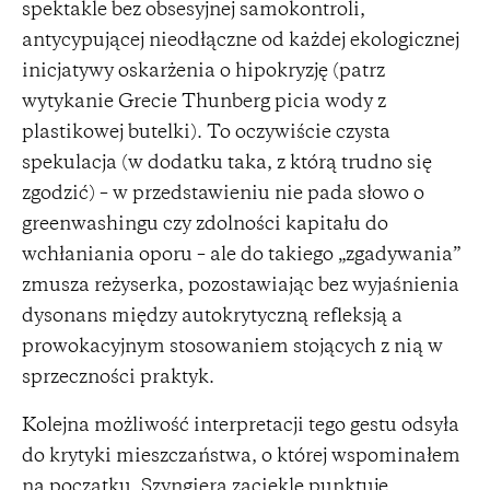
spektakle bez obsesyjnej samokontroli,
antycypującej nieodłączne od każdej ekologicznej
inicjatywy oskarżenia o hipokryzję (patrz
wytykanie Grecie Thunberg picia wody z
plastikowej butelki). To oczywiście czysta
spekulacja (w dodatku taka, z którą trudno się
zgodzić) – w przedstawieniu nie pada słowo o
greenwashingu czy zdolności kapitału do
wchłaniania oporu – ale do takiego „zgadywania”
zmusza reżyserka, pozostawiając bez wyjaśnienia
dysonans między autokrytyczną refleksją a
prowokacyjnym stosowaniem stojących z nią w
sprzeczności praktyk.
Kolejna możliwość interpretacji tego gestu odsyła
do krytyki mieszczaństwa, o której wspominałem
na początku. Szyngiera zaciekle punktuje