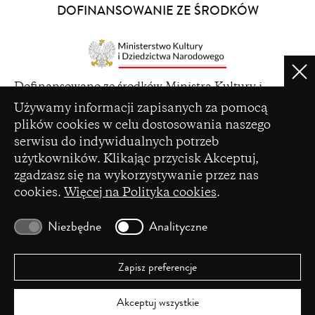
a
DOFINANSOWANIE ZE ŚRODKÓW
new
window)
Clo
(opens
Dofinansowano ze środków Ministra Kultury i
in
Ustawienia plików cookie
Dziedzictwa Narodowego pochodzących z Funduszu
Używamy informacji zapisanych za pomocą
a
Promocji Kultury – państwowego funduszu celowego
plików cookies w celu dostosowania naszego
new
serwisu do indywidualnych potrzeb
window)
użytkowników. Klikając przycisk Akceptuj,
zgadzasz się na wykorzystywanie przez nas
cookies.
Więcej na Polityka cookies
.
(opens
Czasopismo zostało dofinansowane ze środków
in
Ministerstwa Nauki i Szkolnictwa Wyższego na
Niezbędne
Analityczne
a
podstawie umowy Nr 86/WCN/2019/1 z dnia 19
new
lipca 2019 r. z pomocy przyznanej w ramach
window)
programu „Wsparcie dla czasopism naukowych”.
Zapisz preferencje
Akceptuj wszystkie