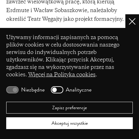
zawrzeć wielowątkową pracę, którą kierują
Erdmute i Wacław Sobaszkowie, należałoby
określić Teatr Węgajty jako projekt formacyjny.
Clo
Materiału do pracy w Innej Szkole Teatralnej
Ustawienia plików cookie
Używamy informacji zapisanych za pomocą
dostarczają tradycyjne widowiska i obrzędy cyklu
plików cookies w celu dostosowania naszego
kalendarzowego: od początku do końca zimy.
serwisu do indywidualnych potrzeb
Adepci, wśród których obok twórców z dużym
użytkowników. Klikając przycisk Akceptuj,
14
zgadzasz się na wykorzystywanie przez nas
doświadczeniem teatralnym
i kolędniczym są
cookies.
Więcej na Polityka cookies
.
teatralni i kolędniczy „neofici” (przeważają
studenci), podczas trzech kilkudniowych
Niezbędne
Analityczne
warsztatów rozdzielonych kilkutygodniowymi
pauzami poznają elementy kolędowania
Zapisz preferencje
bożonarodzeniowego, zapustów oraz kolędowania
wielkanocnego (
alilui
). Drugi biegun, ściśle
Akceptuj wszystkie
połączony z tamtym, stanowi praca adeptów nad
indywidualnym materiałem dzięki