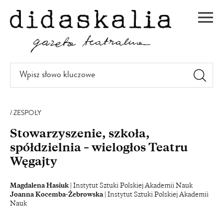
PRZEJDŹ
DO
Men
TREŚCI
Wpisz
słowo
kluczowe
ZESPOŁY
Stowarzyszenie, szkoła,
spółdzielnia – wielogłos Teatru
Węgajty
Magdalena Hasiuk
| Instytut Sztuki Polskiej Akademii Nauk
Joanna Kocemba-Żebrowska
| Instytut Sztuki Polskiej Akademii
Nauk