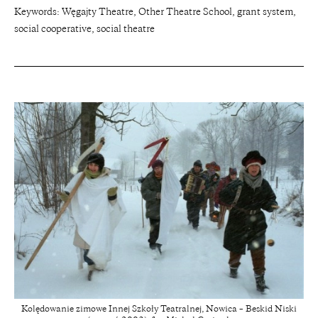
Keywords: Węgajty Theatre, Other Theatre School, grant system,
social cooperative, social theatre
Kolędowanie zimowe Innej Szkoły Teatralnej, Nowica – Beskid Niski