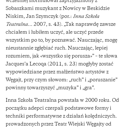
wcześniej sformułował zaprzyjaźniony z
Sobaszkami muzykant z Nowicy w Beskidzie
Niskim, Jan Szymczyk (por.:
Inna Szkoła
Teatralna…
2007, s. 43). „Tak naprawdę zawsze
chciałem i lubiłem uczyć, ale uczyć przede
wszystkim po to, by poznawać. Nauczając, mogę
nieustannie zgłębiać ruch. Nauczając, lepiej
rozumiem, jak «wszystko się porusza»” – te słowa
Jacques’a Lecoqa (2011, s. 23) mogłyby zostać
wypowiedziane przez małżeństwo artystów z
Węgajt, przy czym słowom: „ruch” i „poruszanie”
powinny towarzyszyć „muzyka” i „gra”.
Inna Szkoła Teatralna powstała w 2000 roku. Od
początku adepci czerpali podstawowe formy i
techniki performatywne z działań kolędniczych.
prowadzonych przez Teatr Wiejski Węgajty od