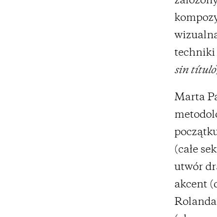
założony
kompozy
wizualna
techniki
sin título
Marta P
metodol
początku
(całe se
utwór dr
akcent (
Rolanda 