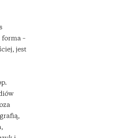
s
j forma –
ciej, jest
pp.
udiów
poza
grafią,
,