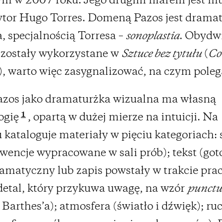
m w 2007 roku. Jego drugim filarem jest mu
tor Hugo Torres. Domeną Pazos jest dramat
, specjalnością Torresa –
sonoplastia
. Obydw
 zostały wykorzystane w
Sztuce bez tytułu
(
Co
), warto więc zasygnalizować, na czym poleg
azos jako dramaturżka wizualna ma własną
1
ogię
, opartą w dużej mierze na intuicji. Na
 kataloguje materiały w pięciu kategoriach:
kwencje wypracowane w sali prób); tekst (go
amatyczny lub zapis powstały w trakcie prac
detal, który przykuwa uwagę, na wzór
punct
Barthes’a); atmosfera (światło i dźwięk); ru