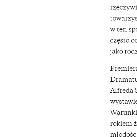
rzeczywi
towarzys
w ten sp
często o
jako rodz
Premier
Dramat
Alfreda 
wystawie
Warunki
rokiem ż
młodości