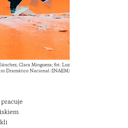
Sánchez, Clara Mingueza; fot. Luz
ntro Dramático Nacional (INAEM)
 pracuje
wiskiem
kli