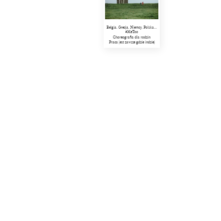
Belgia. Grecja. Niemcy. Polska...
#MeToo
Choreografia dla rodzin
Praca jest zawsze gdzie indziej