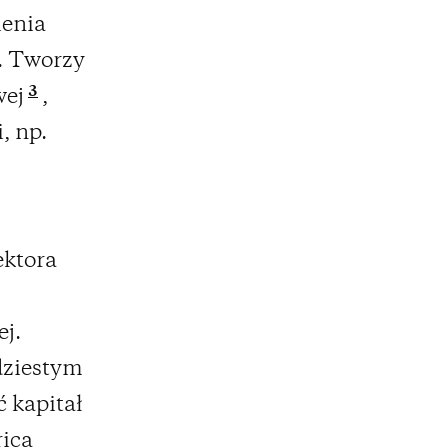
ienia
. Tworzy
3
wej
,
, np.
ektora
j.
dziestym
ć kapitał
rica