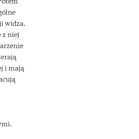
 Potem
gólne
ji widza.
 z niej
arzenie
ierają
j i mają
acują
ymi.