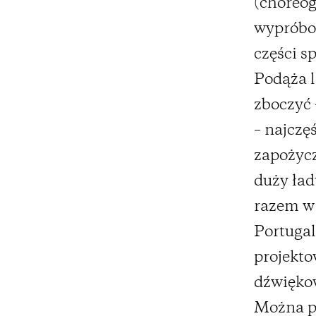
(choreog
wypróbow
części s
Podąża l
zboczyć 
– najczę
zapożycz
duży ład
razem w 
Portugal
projekto
dźwięko
Można po