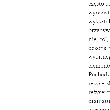
często p
wyrazist
wykształ
przybywa
nie „co”,
dekonstr
wybitne
elemente
Pochodzą
reżysers
reżysero
dramatur