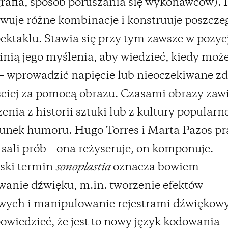
rafia, sposób poruszania się wykonawców).
uje różne kombinacje i konstruuje poszcze
pektaklu. Stawia się przy tym zawsze w pozyc
inią jego myślenia, aby wiedzieć, kiedy może
– wprowadzić napięcie lub nieoczekiwane zd
ściej za pomocą obrazu. Czasami obrazy zaw
enia z historii sztuki lub z kultury popularne
unek humoru. Hugo Torres i Marta Pazos pr
sali prób – ona reżyseruje, on komponuje.
ski termin
sonoplastia
oznacza bowiem
wanie dźwięku, m.in. tworzenie efektów
wych i manipulowanie rejestrami dźwiękow
wiedzieć, że jest to nowy język kodowania