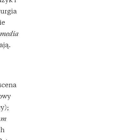
zyk i
urgia
ie
media
ają.
 scena
towy
y);
um
ch