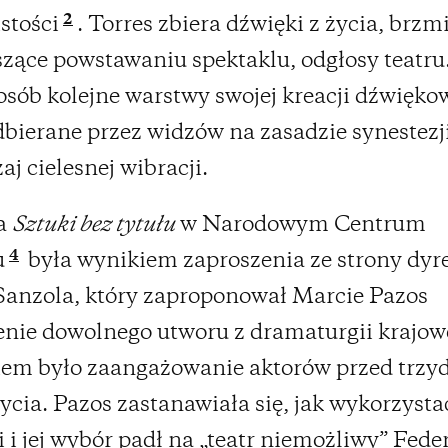
2
stości
. Torres zbiera dźwięki z życia, brzm
zące powstawaniu spektaklu, odgłosy teatru
osób kolejne warstwy swojej kreacji dźwięko
dbierane przez widzów na zasadzie synestezji
aj cielesnej wibracji.
a
Sztuki bez tytułu
w Narodowym Centrum
4
u
była wynikiem zaproszenia ze strony dyr
Sanzola, który zaproponował Marcie Pazos
nie dowolnego utworu z dramaturgii krajowe
em było zaangażowanie aktorów przed trzy
ycia. Pazos zastanawiała się, jak wykorzysta
 i jej wybór padł na „teatr niemożliwy” Fede