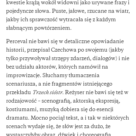
kwestie krążą wokół widowni jako urywane frazy i
pojedyncze słowa. Puste, jałowe, rzucane na wiatr,
jakby ich sprawczość wytracała się z każdym
słabnącym powtórzeniem.
Perceval nie bawi się w detaliczne opowiadanie
historii, przepisał Czechowa po swojemu (jakby
tylko przywoływał strzępy zdarzeń, dialogów) i nie
bez udziału aktorów, których namówił na
improwizacje. Słuchamy tłumaczenia
scenariusza, a nie fragmentów istniejącego
przekładu
Trzech sióstr
. Reżyser nie bawi się też w
rodzajowość – scenografią, aktorską ekspresją,
kostiumami, muzyką dobiera się do esencji
dramatu. Mocno pociął tekst, a i tak w niektórych
scenach wydaje się, że słów jest za dużo, że
wystarczyłyby obraz, dźwięk i choreografia.