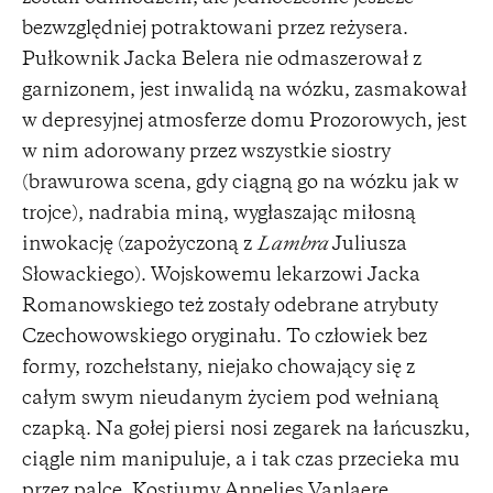
bezwzględniej potraktowani przez reżysera.
Pułkownik Jacka Belera nie odmaszerował z
garnizonem, jest inwalidą na wózku, zasmakował
w depresyjnej atmosferze domu Prozorowych, jest
w nim adorowany przez wszystkie siostry
(brawurowa scena, gdy ciągną go na wózku jak w
trojce), nadrabia miną, wygłaszając miłosną
inwokację (zapożyczoną z
Lambra
Juliusza
Słowackiego). Wojskowemu lekarzowi Jacka
Romanowskiego też zostały odebrane atrybuty
Czechowowskiego oryginału. To człowiek bez
formy, rozchełstany, niejako chowający się z
całym swym nieudanym życiem pod wełnianą
czapką. Na gołej piersi nosi zegarek na łańcuszku,
ciągle nim manipuluje, a i tak czas przecieka mu
przez palce. Kostiumy Annelies Vanlaere