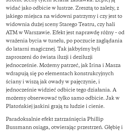
stronie sceny tyłem ściana-zastawka. Lepiej ją
widać jako odbicie w lustrze. Zresztą to zależy, z
jakiego miejsca na widowni patrzymy i czy jest to
widownia dużej sceny Starego Teatru, czy hali
ATM w Warszawie. Efekt jest naprawdę różny – od
wrażenia bycia w tunelu, po poczucie zaglądania
do latarni magicznej. Tak jakbyśmy byli
zaproszeni do świata iluzji i deziluzji
jednocześnie. Możemy patrzeć, jak Irina i Masza
wdrapują się po elementach konstrukcyjnych
ściany i wiszą jak owady w pajęczynie, i
jednocześnie widzieć odbicie tego działania. A
możemy obserwować tylko samo odbicie. Jak w
Platońskiej jaskini grają tu ludzie i cienie.
Paradoksalnie efekt zatrzaśnięcia Phillip
Bussmann osiąga, otwierając przestrzeń. Głębię i