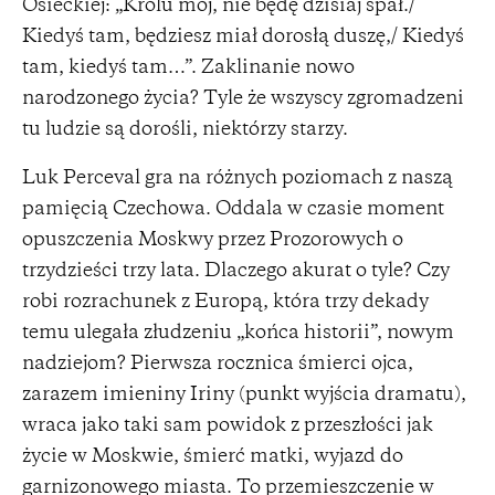
Osieckiej: „Królu mój, nie będę dzisiaj spał./
Kiedyś tam, będziesz miał dorosłą duszę,/ Kiedyś
tam, kiedyś tam…”. Zaklinanie nowo
narodzonego życia? Tyle że wszyscy zgromadzeni
tu ludzie są dorośli, niektórzy starzy.
Luk Perceval gra na różnych poziomach z naszą
pamięcią Czechowa. Oddala w czasie moment
opuszczenia Moskwy przez Prozorowych o
trzydzieści trzy lata. Dlaczego akurat o tyle? Czy
robi rozrachunek z Europą, która trzy dekady
temu ulegała złudzeniu „końca historii”, nowym
nadziejom? Pierwsza rocznica śmierci ojca,
zarazem imieniny Iriny (punkt wyjścia dramatu),
wraca jako taki sam powidok z przeszłości jak
życie w Moskwie, śmierć matki, wyjazd do
garnizonowego miasta. To przemieszczenie w