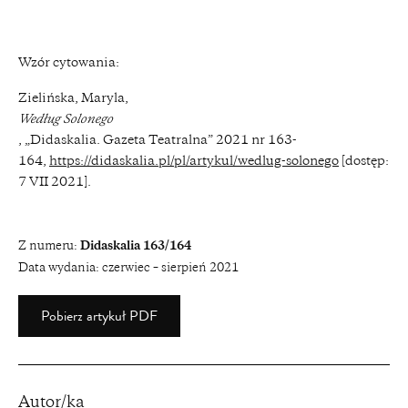
Wzór cytowania:
Zielińska, Maryla,
Według Solonego
, „Didaskalia. Gazeta Teatralna” 2021 nr 163-
164,
https://didaskalia.pl/pl/artykul/wedlug-solonego
[dostęp:
7 VII 2021].
Z numeru:
Didaskalia 163/164
Data wydania:
czerwiec – sierpień 2021
Pobierz artykuł PDF
Autor/ka