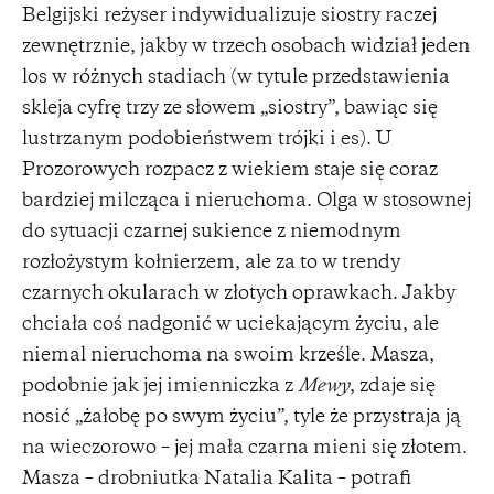
Belgijski reżyser indywidualizuje siostry raczej
zewnętrznie, jakby w trzech osobach widział jeden
los w różnych stadiach (w tytule przedstawienia
skleja cyfrę trzy ze słowem „siostry”, bawiąc się
lustrzanym podobieństwem trójki i es). U
Prozorowych rozpacz z wiekiem staje się coraz
bardziej milcząca i nieruchoma. Olga w stosownej
do sytuacji czarnej sukience z niemodnym
rozłożystym kołnierzem, ale za to w trendy
czarnych okularach w złotych oprawkach. Jakby
chciała coś nadgonić w uciekającym życiu, ale
niemal nieruchoma na swoim krześle. Masza,
podobnie jak jej imienniczka z
Mewy
, zdaje się
nosić „żałobę po swym życiu”, tyle że przystraja ją
na wieczorowo – jej mała czarna mieni się złotem.
Masza – drobniutka Natalia Kalita – potrafi