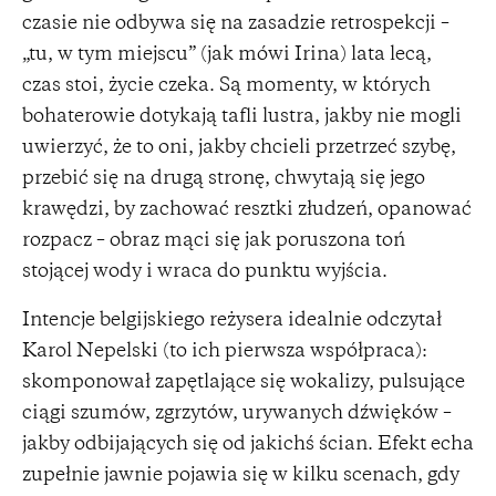
czasie nie odbywa się na zasadzie retrospekcji –
„tu, w tym miejscu” (jak mówi Irina) lata lecą,
czas stoi, życie czeka. Są momenty, w których
bohaterowie dotykają tafli lustra, jakby nie mogli
uwierzyć, że to oni, jakby chcieli przetrzeć szybę,
przebić się na drugą stronę, chwytają się jego
krawędzi, by zachować resztki złudzeń, opanować
rozpacz – obraz mąci się jak poruszona toń
stojącej wody i wraca do punktu wyjścia.
Intencje belgijskiego reżysera idealnie odczytał
Karol Nepelski (to ich pierwsza współpraca):
skomponował zapętlające się wokalizy, pulsujące
ciągi szumów, zgrzytów, urywanych dźwięków –
jakby odbijających się od jakichś ścian. Efekt echa
zupełnie jawnie pojawia się w kilku scenach, gdy