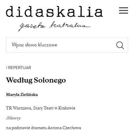
PRZEJDŹ
DO
Men
TREŚCI
Wpisz
słowo
kluczowe
REPERTUAR
Według Solonego
Maryla Zielińska
TR Warszawa, Stary Teatr w Krakowie
3Siostry
na podstawie dramatu Antona Czechowa