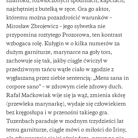
szlafroku, rozwłóczonych spodniach, kapciach,
najchętniej z butelką w ręce. Gra go aktor,
któremu można pozazdrościć warunków –
Mirosław Zbrojewicz – jego sylwetka nie
przypomina roztytego Prozorowa, ten kontrast
wzbogaca rolę. Kułygin w o kilka numerów za
dużym garniturze, marynarce na goły tors,
zachowuje się tak, jakby ciągle ćwiczył w
przedziwnym tańcu wątłe ciało w zgodzie z
wygłaszaną przez siebie sentencją: „Mens sana in
corpore sano” – w zdrowym ciele zdrowy duch.
Rafał Maćkowiak wije się ja wąż, zmienia skórę
(przewleka marynarkę), wydaje się człowiekiem
bez kręgosłupa i w przenośni takiego gra.
Tuzenbach paraduje w modnym trzydzieści lat
temu garniturze, ciągle mówi o miłości do Iriny,