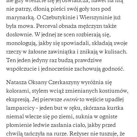
ale gdy wreszcie się jej oświadcza, nawet na nią
nie patrzy, dłonią pieści swój goły tors pod
marynarką. O Czebutykinie i Wierszyninie już
była mowa. Perceval obnaża mężczyzn także
dosłownie. W jednej ze scen rozbierają się,
monologują, jakby się spowiadali, składają swoje
rzeczy w żałosne zawiniątka i znikają w kulisach.
Ten jeden jedyny raz budzą prawdziwe
współczucie i jednocześnie zachowują godność.
Natasza Oksany Czerkaszyny wyróżnia się
kolorami, stylem wciąż zmienianych kostiumów,
ekspresją. Jej pierwsze
entrée
to wejście upadłej
lamparcicy – jeden but w ręku, skórzana kurtka
niemal wlecze się po ziemi, suknia w ogniste
płomienie ledwie zasłania ciało, jakby przed
chwilą tańczyła na rurze. Reżyser nie tuszuje, że