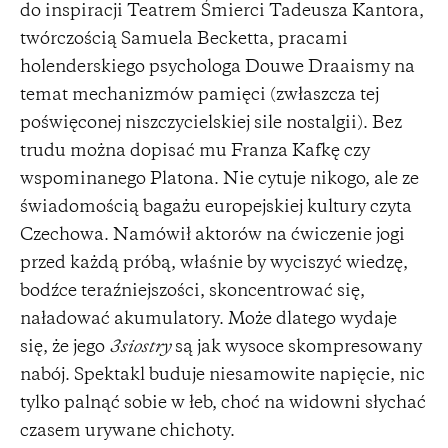
do inspiracji Teatrem Śmierci Tadeusza Kantora,
twórczością Samuela Becketta, pracami
holenderskiego psychologa Douwe Draaismy na
temat mechanizmów pamięci (zwłaszcza tej
poświęconej niszczycielskiej sile nostalgii). Bez
trudu można dopisać mu Franza Kafkę czy
wspominanego Platona. Nie cytuje nikogo, ale ze
świadomością bagażu europejskiej kultury czyta
Czechowa. Namówił aktorów na ćwiczenie jogi
przed każdą próbą, właśnie by wyciszyć wiedzę,
bodźce teraźniejszości, skoncentrować się,
naładować akumulatory. Może dlatego wydaje
się, że jego
3siostry
są jak wysoce skompresowany
nabój. Spektakl buduje niesamowite napięcie, nic
tylko palnąć sobie w łeb, choć na widowni słychać
czasem urywane chichoty.