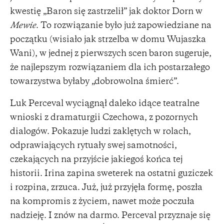
kwestię „Baron się zastrzelił” jak doktor Dorn w
Mewie
. To rozwiązanie było już zapowiedziane na
początku (wisiało jak strzelba w domu Wujaszka
Wani), w jednej z pierwszych scen baron sugeruje,
że najlepszym rozwiązaniem dla ich postarzałego
towarzystwa byłaby „dobrowolna śmierć”.
Luk Perceval wyciągnął daleko idące teatralne
wnioski z dramaturgii Czechowa, z pozornych
dialogów. Pokazuje ludzi zaklętych w rolach,
odprawiających rytuały swej samotności,
czekających na przyjście jakiegoś końca tej
historii. Irina zapina sweterek na ostatni guziczek
i rozpina, zrzuca. Już, już przyjęła formę, poszła
na kompromis z życiem, nawet może poczuła
nadzieję. I znów na darmo. Perceval przyznaje się