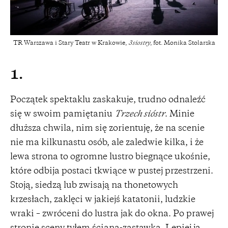
TR Warszawa i Stary Teatr w Krakowie,
3siostry
, fot. Monika Stolarska
1.
Początek spektaklu zaskakuje, trudno odnaleźć
się w swoim pamiętaniu
Trzech sióstr
. Minie
dłuższa chwila, nim się zorientuję, że na scenie
nie ma kilkunastu osób, ale zaledwie kilka, i że
lewa strona to ogromne lustro biegnące ukośnie,
które odbija postaci tkwiące w pustej przestrzeni.
Stoją, siedzą lub zwisają na thonetowych
krzesłach, zaklęci w jakiejś katatonii, ludzkie
wraki – zwróceni do lustra jak do okna. Po prawej