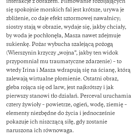
interakcje z obrazem. Filmowanie rozbijających
się spokojnie morskich fal jest krótsze, urywa je
zbliżenie, co daje efekt sztormowej nawałnicy;
siostry stają w obrazie, wydaje się, jakby chciały,
by woda je pochłonęła, Masza nawet zdejmuje
sukienkę. Pożar wybucha szalejącą pożogą
(Wierszynin krzyczy „wojna”, jakby ten widok
przypomniał mu traumatyczne zdarzenie) – to
wtedy Irina i Masza wdrapują się na ścianę, którą
zalewają wirtualne płomienie. Ostatni obraz,
gleba rojąca się od larw, jest najkrótszy i jak
pierwszy stanowi tło działań. Perceval uruchamia
cztery żywioły – powietrze, ogień, wodę, ziemię –
elementy niezbędne do życia i jednocześnie
pokazuje ich niszczącą siłę, gdy zostanie
naruszona ich równowaga.