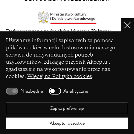
new
window)
Clo
(opens
Dofinansowano ze środków Ministra Kultury i
in
Ustawienia plików cookie
Dziedzictwa Narodowego pochodzących z Funduszu
Używamy informacji zapisanych za pomocą
a
Promocji Kultury – państwowego funduszu celowego
plików cookies w celu dostosowania naszego
new
serwisu do indywidualnych potrzeb
window)
użytkowników. Klikając przycisk Akceptuj,
zgadzasz się na wykorzystywanie przez nas
cookies.
Więcej na Polityka cookies
.
(opens
Czasopismo zostało dofinansowane ze środków
in
Ministerstwa Nauki i Szkolnictwa Wyższego na
Niezbędne
Analityczne
a
podstawie umowy Nr 86/WCN/2019/1 z dnia 19
new
lipca 2019 r. z pomocy przyznanej w ramach
window)
programu „Wsparcie dla czasopism naukowych”.
Zapisz preferencje
Akceptuj wszystkie