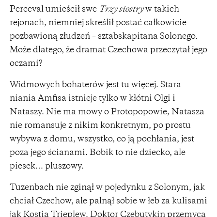
Perceval umieścił swe
Trzy siostry
w takich
rejonach, niemniej skreślił postać całkowicie
pozbawioną złudzeń – sztabskapitana Solonego.
Może dlatego, że dramat Czechowa przeczytał jego
oczami?
Widmowych bohaterów jest tu więcej. Stara
niania Amfisa istnieje tylko w kłótni Olgi i
Nataszy. Nie ma mowy o Protopopowie, Natasza
nie romansuje z nikim konkretnym, po prostu
wybywa z domu, wszystko, co ją pochłania, jest
poza jego ścianami. Bobik to nie dziecko, ale
piesek… pluszowy.
Tuzenbach nie zginął w pojedynku z Solonym, jak
chciał Czechow, ale palnął sobie w łeb za kulisami
jak Kostia Trieplew. Doktor Czebutykin przemyca