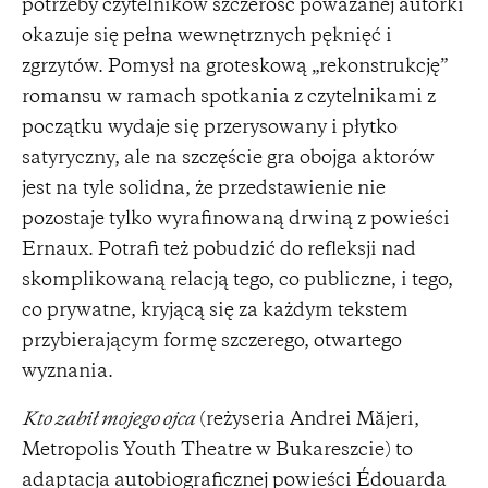
potrzeby czytelników szczerość poważanej autorki
okazuje się pełna wewnętrznych pęknięć i
zgrzytów. Pomysł na groteskową „rekonstrukcję”
romansu w ramach spotkania z czytelnikami z
początku wydaje się przerysowany i płytko
satyryczny, ale na szczęście gra obojga aktorów
jest na tyle solidna, że przedstawienie nie
pozostaje tylko wyrafinowaną drwiną z powieści
Ernaux. Potrafi też pobudzić do refleksji nad
skomplikowaną relacją tego, co publiczne, i tego,
co prywatne, kryjącą się za każdym tekstem
przybierającym formę szczerego, otwartego
wyznania.
Kto zabił mojego ojca
(reżyseria Andrei Măjeri,
Metropolis Youth Theatre w Bukareszcie) to
adaptacja autobiograficznej powieści Édouarda