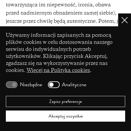
towarzysząca im niepewność, ironia, obawa
przed nadmiernym obnażeniem samej siebie),
jeszcze przez chwilę będą autentyczne. Potem, jak
Clo
w
Burzy
, aktorzy okażą się duchami i rozpłyną w
Ustawienia plików cookie
Używamy informacji zapisanych za pomocą
zwiewnym powietrzu. Szczere wyznanie jest
plików cookies w celu dostosowania naszego
zawsze nietrwałe i kruche, ale to wcale nie ujmuje
serwisu do indywidualnych potrzeb
mu wagi. Ma tę samą moc, co teatr – czasami na
użytkowników. Klikając przycisk Akceptuj,
krótką chwilę nabiera takiej siły, że nie sposób mu
zgadzasz się na wykorzystywanie przez nas
zaprzeczyć.
cookies.
Więcej na Polityka cookies
.
Niezbędne
Analityczne
Wzór cytowania:
Zapisz preferencje
Schreiber, Paweł,
Wyznania
, „Didaskalia. Gazeta
Teatralna” 2025, nr 185,
Akceptuj wszystkie
https://didaskalia.pl/pl/artykul/wyznania
.