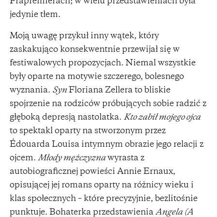
Prapremierach; w wielu przedstawieniach była
jedynie tłem.
Moją uwagę przykuł inny wątek, który
zaskakująco konsekwentnie przewijał się w
festiwalowych propozycjach. Niemal wszystkie
były oparte na motywie szczerego, bolesnego
wyznania.
Syn
Floriana Zellera to bliskie
spojrzenie na rodziców próbujących sobie radzić z
głęboką depresją nastolatka.
Kto zabił mojego ojca
to spektakl oparty na stworzonym przez
Édouarda Louisa intymnym obrazie jego relacji z
ojcem.
Młody mężczyzna
wyrasta z
autobiograficznej powieści Annie Ernaux,
opisującej jej romans oparty na różnicy wieku i
klas społecznych – które precyzyjnie, bezlitośnie
punktuje. Bohaterka przedstawienia
Angela (A