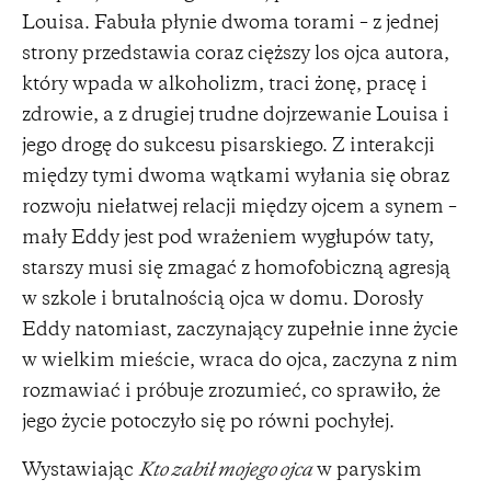
Louisa. Fabuła płynie dwoma torami – z jednej
strony przedstawia coraz cięższy los ojca autora,
który wpada w alkoholizm, traci żonę, pracę i
zdrowie, a z drugiej trudne dojrzewanie Louisa i
jego drogę do sukcesu pisarskiego. Z interakcji
między tymi dwoma wątkami wyłania się obraz
rozwoju niełatwej relacji między ojcem a synem –
mały Eddy jest pod wrażeniem wygłupów taty,
starszy musi się zmagać z homofobiczną agresją
w szkole i brutalnością ojca w domu. Dorosły
Eddy natomiast, zaczynający zupełnie inne życie
w wielkim mieście, wraca do ojca, zaczyna z nim
rozmawiać i próbuje zrozumieć, co sprawiło, że
jego życie potoczyło się po równi pochyłej.
Wystawiając
Kto zabił mojego ojca
w paryskim