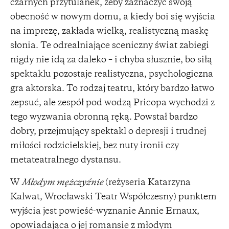
czarnych przytulanek, żeby zaznaczyć swoją
obecność w nowym domu, a kiedy boi się wyjścia
na imprezę, zakłada wielką, realistyczną maskę
słonia. Te odrealniające sceniczny świat zabiegi
nigdy nie idą za daleko – i chyba słusznie, bo siłą
spektaklu pozostaje realistyczna, psychologiczna
gra aktorska. To rodzaj teatru, który bardzo łatwo
zepsuć, ale zespół pod wodzą Pricopa wychodzi z
tego wyzwania obronną ręką. Powstał bardzo
dobry, przejmujący spektakl o depresji i trudnej
miłości rodzicielskiej, bez nuty ironii czy
metateatralnego dystansu.
W
Młodym mężczyźnie
(reżyseria Katarzyna
Kalwat, Wrocławski Teatr Współczesny) punktem
wyjścia jest powieść-wyznanie Annie Ernaux,
opowiadająca o jej romansie z młodym