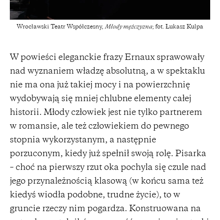
Wrocławski Teatr Współczesny,
Młody mężczyzna
; fot. Łukasz Kulpa
W powieści eleganckie frazy Ernaux sprawowały
nad wyznaniem władzę absolutną, a w spektaklu
nie ma ona już takiej mocy i na powierzchnię
wydobywają się mniej chlubne elementy całej
historii. Młody człowiek jest nie tylko partnerem
w romansie, ale też człowiekiem do pewnego
stopnia wykorzystanym, a następnie
porzuconym, kiedy już spełnił swoją rolę. Pisarka
– choć na pierwszy rzut oka pochyla się czule nad
jego przynależnością klasową (w końcu sama też
kiedyś wiodła podobne, trudne życie), to w
gruncie rzeczy nim pogardza. Konstruowana na