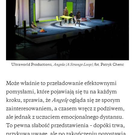
Ultraworld Productions,
Angela (A Strange Loop)
; fot. Patryk Chenc
Może właśnie to przeładowanie efektownymi
pomysłami, które pojawiają się tu na każdym
kroku, sprawia, że
Angelę
ogląda się ze sporym
zainteresowaniem, a czasem wręcz z podziwem,
ale jednak z uczuciem emocjonalnego dystansu.
To pewna słabość przedstawienia – dopóki trwa,
przykuwa uwagę, ale po zakończeniu pozostawia