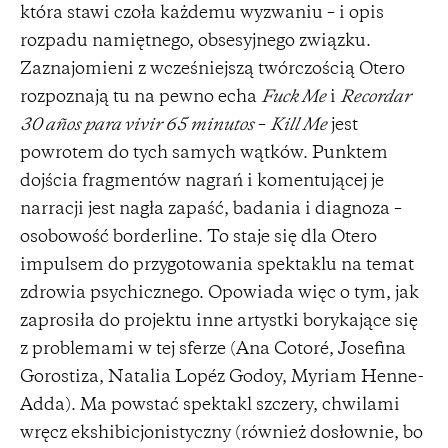
która stawi czoła każdemu wyzwaniu – i opis
rozpadu namiętnego, obsesyjnego związku.
Zaznajomieni z wcześniejszą twórczością Otero
rozpoznają tu na pewno echa
Fuck Me
i
Recordar
30 años para vivir 65 minutos
–
Kill Me
jest
powrotem do tych samych wątków. Punktem
dojścia fragmentów nagrań i komentującej je
narracji jest nagła zapaść, badania i diagnoza –
osobowość borderline. To staje się dla Otero
impulsem do przygotowania spektaklu na temat
zdrowia psychicznego. Opowiada więc o tym, jak
zaprosiła do projektu inne artystki borykające się
z problemami w tej sferze (Ana Cotoré, Josefina
Gorostiza, Natalia Lopéz Godoy, Myriam Henne-
Adda). Ma powstać spektakl szczery, chwilami
wręcz ekshibicjonistyczny (również dosłownie, bo