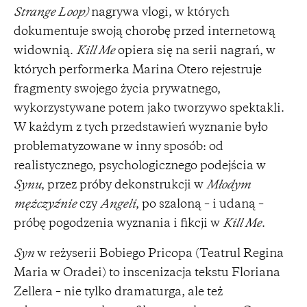
Strange Loop)
nagrywa vlogi, w których
dokumentuje swoją chorobę przed internetową
widownią.
Kill Me
opiera się na serii nagrań, w
których performerka Marina Otero rejestruje
fragmenty swojego życia prywatnego,
wykorzystywane potem jako tworzywo spektakli.
W każdym z tych przedstawień wyznanie było
problematyzowane w inny sposób: od
realistycznego, psychologicznego podejścia w
Synu
, przez próby dekonstrukcji w
Młodym
mężczyźnie
czy
Angeli
, po szaloną – i udaną –
próbę pogodzenia wyznania i fikcji w
Kill Me
.
Syn
w reżyserii Bobiego Pricopa (Teatrul Regina
Maria w Oradei) to inscenizacja tekstu Floriana
Zellera – nie tylko dramaturga, ale też