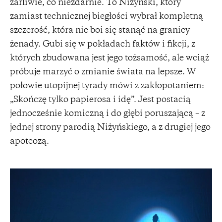
żarliwie, co niezdarnie. To Niżyński, który
zamiast technicznej biegłości wybrał kompletną
szczerość, która nie boi się stanąć na granicy
żenady. Gubi się w pokładach faktów i fikcji, z
których zbudowana jest jego tożsamość, ale wciąż
próbuje marzyć o zmianie świata na lepsze. W
połowie utopijnej tyrady mówi z zakłopotaniem:
„Skończę tylko papierosa i idę”. Jest postacią
jednocześnie komiczną i do głębi poruszającą – z
jednej strony parodią Niżyńskiego, a z drugiej jego
apoteozą.