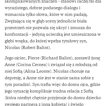
skomplikowanych znaczeń – stanowi raczej tło dla
wyrazistego, dobrze podanego dialogu i
wzmacnia tylko słowa, które w nim padają.
Zwężająca się w głąb sceny jednolicie biała
przestrzeń nie pozwala się ukryć i zmusza do
konfrontacji – jedyną ucieczką jest umieszczona w
głębi wnęka, do której wpełza tytułowy syn,
Nicolas (Robert Balint).
Jego ojciec, Pierre (Richard Balint), zostawił żonę
Anne (Corina Cernea) i związał się z młodszą od
niej Sofią (Alina Leonte). Nicolas choruje na
depresję, a Anne nie jest w stanie sama sobie z
tym poradzić. Syn trafia więc do domu ojca, gdzie
jego sytuację komplikuje trudna relacja z Sofią
(która niezbyt chętnie przyjmuje do domu dziecko
swojego partnera z inną kobietą) i świeżo