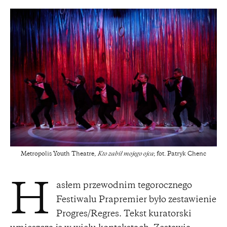
Metropolis Youth Theatre,
Kto zabił mojego ojca
; fot. Patryk Chenc
asłem przewodnim tegorocznego
H
Festiwalu Prapremier było zestawienie
Progres/Regres. Tekst kuratorski