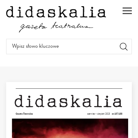
PRZEJDŹ
DO
Men
TREŚCI
Wpisz
słowo
kluczowe
Gazeta Teatralna
czerwiec – sierpień 2025
nr 187/188