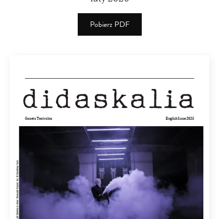
Pobierz PDF
(PDF)
(3.06
MB)
Gazeta Teatralna
English Issue 2025