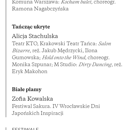
Komuna Warszawa:
Kocham balet
, choreogr.
Ramona Nagabczyńska
Tańcząc ukryte
Alicja Stachulska
Teatr KTO, Krakowski Teatr Tańca:
Salon
Bizarre
, reż. Jakub Mędrzycki, Ilona
Gumowska;
Hold onto the Wind
, choreogr.
Monika Szpunar; M Studio:
Dirty Dancing
, reż.
Eryk Makohon
Białe plamy
Zofia Kowalska
Festiwal Sakura. IV Wrocławskie Dni
Japońskich Inspiracji