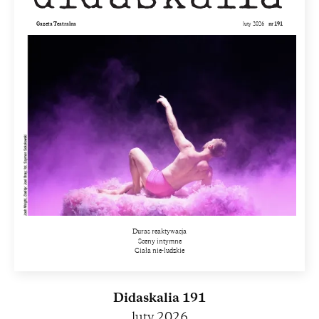
Gazeta Teatralna
luty 2026
nr 191
Duras reaktywacja
Sceny intymne
Ciała nie-ludzkie
Didaskalia 191
luty 2026