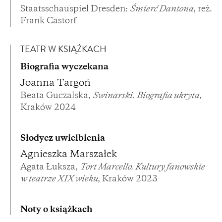
Staatsschauspiel Dresden:
Śmierć Dantona
, reż.
Frank Castorf
TEATR W KSIĄŻKACH
Biografia wyczekana
Joanna Targoń
Beata Guczalska,
Swinarski. Biografia ukryta
,
Kraków 2024
Słodycz uwielbienia
Agnieszka Marszałek
Agata Łuksza,
Tort Marcello. Kultury fanowskie
w teatrze XIX wieku
, Kraków 2023
Noty o książkach