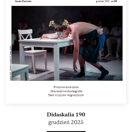
Gazeta Teatralna
grudzień 2025
nr 190
Finansowanie tańca
(Nie)możliwe choreografie
Teatr kryzysów migracyjnych
Didaskalia 190
grudzień 2025