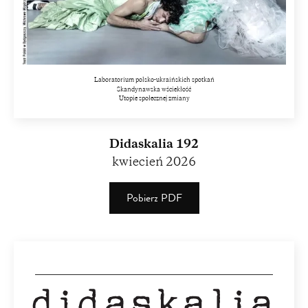
Laboratorium polsko-ukraińskich spotkań
Skandynawska wściekłość
Utopie społecznej zmiany
Didaskalia 192
kwiecień 2026
Pobierz PDF
(PDF)
(2.88
MB)