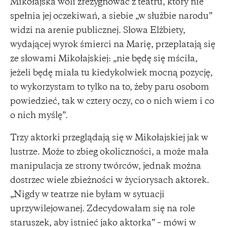
Mikołajska woli zrezygnować z teatru, który nie
spełnia jej oczekiwań, a siebie „w służbie narodu”
widzi na arenie publicznej. Słowa Elżbiety,
wydającej wyrok śmierci na Marię, przeplatają się
ze słowami Mikołajskiej: „nie będę się mściła,
jeżeli będę miała tu kiedykolwiek mocną pozycję,
to wykorzystam to tylko na to, żeby paru osobom
powiedzieć, tak w cztery oczy, co o nich wiem i co
o nich myślę”.
Trzy aktorki przeglądają się w Mikołajskiej jak w
lustrze. Może to zbieg okoliczności, a może mała
manipulacja ze strony twórców, jednak można
dostrzec wiele zbieżności w życiorysach aktorek.
„Nigdy w teatrze nie byłam w sytuacji
uprzywilejowanej. Zdecydowałam się na role
staruszek, aby istnieć jako aktorka” – mówi w