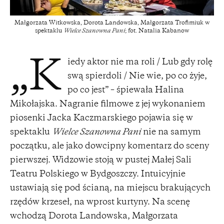
Małgorzata Witkowska, Dorota Landowska, Małgorzata Trofimiuk w
spektaklu
Wielce Szanowna Pani
; fot. Natalia Kabanow
iedy aktor nie ma roli / Lub gdy rolę
„K
swą spierdoli / Nie wie, po co żyje,
po co jest” – śpiewała Halina
Mikołajska. Nagranie filmowe z jej wykonaniem
piosenki Jacka Kaczmarskiego pojawia się w
spektaklu
Wielce Szanowna Pani
nie na samym
początku, ale jako dowcipny komentarz do sceny
pierwszej. Widzowie stoją w pustej Małej Sali
Teatru Polskiego w Bydgoszczy. Intuicyjnie
ustawiają się pod ścianą, na miejscu brakujących
rzędów krzeseł, na wprost kurtyny. Na scenę
wchodzą Dorota Landowska, Małgorzata