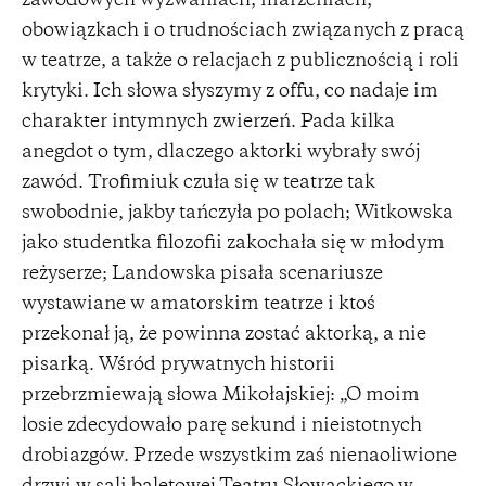
zawodowych wyzwaniach, marzeniach,
obowiązkach i o trudnościach związanych z pracą
w teatrze, a także o relacjach z publicznością i roli
krytyki. Ich słowa słyszymy z offu, co nadaje im
charakter intymnych zwierzeń. Pada kilka
anegdot o tym, dlaczego aktorki wybrały swój
zawód. Trofimiuk czuła się w teatrze tak
swobodnie, jakby tańczyła po polach; Witkowska
jako studentka filozofii zakochała się w młodym
reżyserze; Landowska pisała scenariusze
wystawiane w amatorskim teatrze i ktoś
przekonał ją, że powinna zostać aktorką, a nie
pisarką. Wśród prywatnych historii
przebrzmiewają słowa Mikołajskiej: „O moim
losie zdecydowało parę sekund i nieistotnych
drobiazgów. Przede wszystkim zaś nienaoliwione