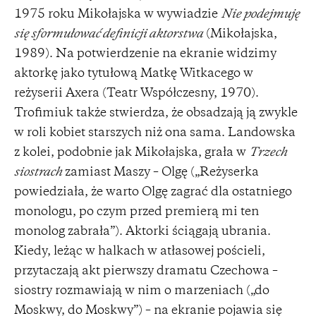
1975 roku Mikołajska w wywiadzie
Nie podejmuję
się sformułować definicji aktorstwa
(Mikołajska,
1989). Na potwierdzenie na ekranie widzimy
aktorkę jako tytułową Matkę Witkacego w
reżyserii Axera (Teatr Współczesny, 1970).
Trofimiuk także stwierdza, że obsadzają ją zwykle
w roli kobiet starszych niż ona sama. Landowska
z kolei, podobnie jak Mikołajska, grała w
Trzech
siostrach
zamiast Maszy – Olgę („Reżyserka
powiedziała, że warto Olgę zagrać dla ostatniego
monologu, po czym przed premierą mi ten
monolog zabrała”). Aktorki ściągają ubrania.
Kiedy, leżąc w halkach w atłasowej pościeli,
przytaczają akt pierwszy dramatu Czechowa –
siostry rozmawiają w nim o marzeniach („do
Moskwy, do Moskwy”) – na ekranie pojawia się