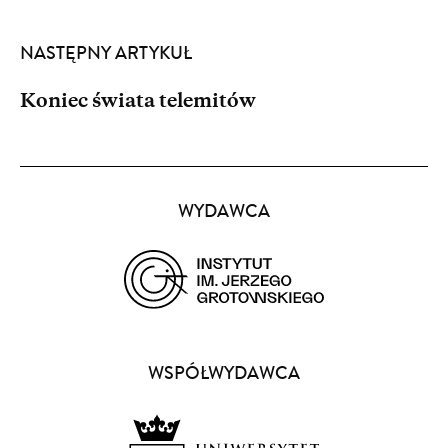
NASTĘPNY ARTYKUŁ
Koniec świata telemitów
Partnerzy
WYDAWCA
(opens
in
a
WSPÓŁWYDAWCA
new
window)