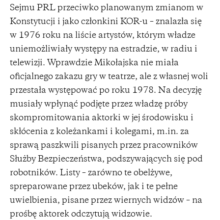
Sejmu PRL przeciwko planowanym zmianom w
Konstytucji i jako członkini KOR-u – znalazła się
w 1976 roku na liście artystów, którym władze
uniemożliwiały występy na estradzie, w radiu i
telewizji. Wprawdzie Mikołajska nie miała
oficjalnego zakazu gry w teatrze, ale z własnej woli
przestała występować po roku 1978. Na decyzję
musiały wpłynąć podjęte przez władzę próby
skompromitowania aktorki w jej środowisku i
skłócenia z koleżankami i kolegami, m.in. za
sprawą paszkwili pisanych przez pracowników
Służby Bezpieczeństwa, podszywających się pod
robotników. Listy – zarówno te obelżywe,
spreparowane przez ubeków, jak i te pełne
uwielbienia, pisane przez wiernych widzów – na
prośbę aktorek odczytują widzowie.