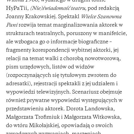
Wiosna 1966
, wydanego w drugim tomie
HyPaTii,
(Nie)świadomość teatru
, pod redakcją
Joanny Krakowskiej. Spektakl
Wielce Szanowna
Pani
rozwija temat marginalizowania aktorek w
strukturach teatralnych, poruszony w manifeście,
ale wzbogaca go o informacje biograficzne –
fragmenty korespondencji wybitnej aktorki, jej
relacji na temat walki z chorobą nowotworową,
pism urzędowych, listów od widzów
(rozpoczynających się tytułowym zwrotem do
adresatki), rejestracji spektakli z jej udziałem i
wypowiedzi telewizyjnych. Scenariusz obejmuje
również prywatne wypowiedzi występujących w
przedstawieniu aktorek. Dorota Landowska,
Małgorzata Trofimiuk i Małgorzata Witkowska,
do wtóru Mikołajskiej, opowiadają o swoich