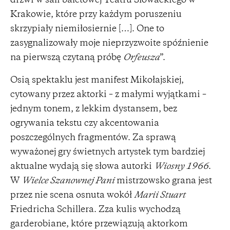
drzwi w sali baletowej Teatru Słowackiego w
Krakowie, które przy każdym poruszeniu
skrzypiały niemiłosiernie […]. One to
zasygnalizowały moje nieprzyzwoite spóźnienie
na pierwszą czytaną próbę
Orfeusza
”.
Osią spektaklu jest manifest Mikołajskiej,
cytowany przez aktorki – z małymi wyjątkami –
jednym tonem, z lekkim dystansem, bez
ogrywania tekstu czy akcentowania
poszczególnych fragmentów. Za sprawą
wyważonej gry świetnych artystek tym bardziej
aktualne wydają się słowa autorki
Wiosny 1966
.
W
Wielce Szanownej Pani
mistrzowsko grana jest
przez nie scena osnuta wokół
Marii Stuart
Friedricha Schillera. Zza kulis wychodzą
garderobiane, które przewiązują aktorkom