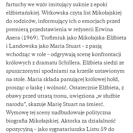
fartuchy we wzór imitujący suknie z epoki
elżbietańskiej. Witkowska czyta list Mikołajskiej
do rodziców, informujący ich o emocjach przed
premierą przedstawienia w reżyserii Erwina
Axera (1969). Trofimiuk jako Mikołajska-Elżbieta
i Landowska jako Maria Stuart – z pasją
wchodząc w role – odgrywają scenę konfrontacji
królowych z dramatu Schillera. Elżbieta siedzi ze
spuszczonymi spodniami na krześle ustawionym
na stole. Maria składa panującej królowej hołd,
prosząc o łaskę i wolność. Ostatecznie Elżbieta, z
obawy przed utratą tronu, uwięziona „w służbie
narodu”, skazuje Marię Stuart na śmierć.
Wymowę tej sceny nadbudowuje polityczna
biografia Mikołajskiej. Aktorka za działalność
opozycyjną – jako sygnatariuszka Listu 59 do