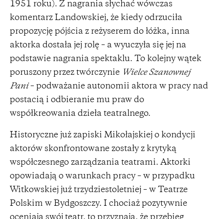
1951 roku). Z nagrania słychać wówczas
komentarz Landowskiej, że kiedy odrzuciła
propozycję pójścia z reżyserem do łóżka, inna
aktorka dostała jej rolę – a wyuczyła się jej na
podstawie nagrania spektaklu. To kolejny wątek
poruszony przez twórczynie
Wielce Szanownej
Pani
– podważanie autonomii aktora w pracy nad
postacią i odbieranie mu praw do
współkreowania dzieła teatralnego.
Historyczne już zapiski Mikołajskiej o kondycji
aktorów skonfrontowane zostały z krytyką
współczesnego zarządzania teatrami. Aktorki
opowiadają o warunkach pracy – w przypadku
Witkowskiej już trzydziestoletniej – w Teatrze
Polskim w Bydgoszczy. I chociaż pozytywnie
oceniają swój teatr, to przyznają, że przebieg