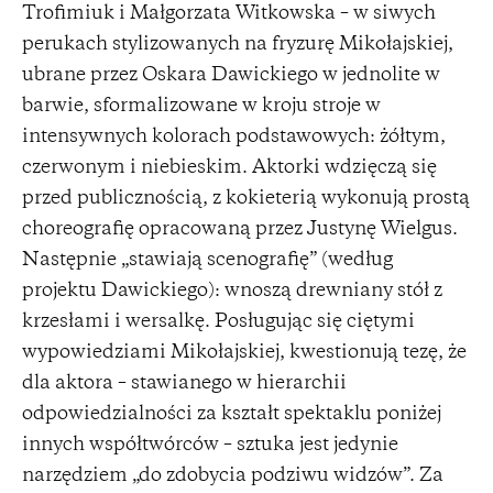
Trofimiuk i Małgorzata Witkowska – w siwych
perukach stylizowanych na fryzurę Mikołajskiej,
ubrane przez Oskara Dawickiego w jednolite w
barwie, sformalizowane w kroju stroje w
intensywnych kolorach podstawowych: żółtym,
czerwonym i niebieskim. Aktorki wdzięczą się
przed publicznością, z kokieterią wykonują prostą
choreografię opracowaną przez Justynę Wielgus.
Następnie „stawiają scenografię” (według
projektu Dawickiego): wnoszą drewniany stół z
krzesłami i wersalkę. Posługując się ciętymi
wypowiedziami Mikołajskiej, kwestionują tezę, że
dla aktora – stawianego w hierarchii
odpowiedzialności za kształt spektaklu poniżej
innych współtwórców – sztuka jest jedynie
narzędziem „do zdobycia podziwu widzów”. Za