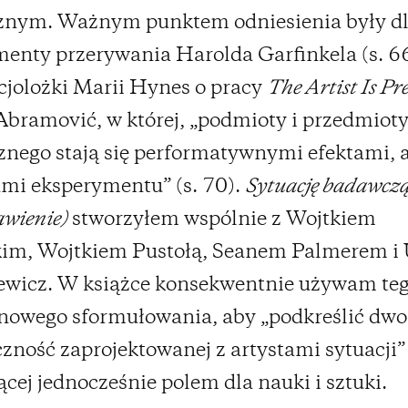
cznym. Ważnym punktem odniesienia były d
enty przerywania Harolda Garfinkela (s. 66
cjolożki Marii Hynes o pracy
The Artist Is Pr
bramović, w której, „podmioty i przedmioty
nego stają się performatywnymi efektami, a
mi eksperymentu” (s. 70).
Sytuację badawcz
awienie)
stworzyłem wspólnie z Wojtkiem
kim, Wojtkiem Pustołą, Seanem Palmerem i 
ewicz. W książce konsekwentnie używam te
owego sformułowania, aby „podkreślić dwoi
ność zaprojektowanej z artystami sytuacji” 
ącej jednocześnie polem dla nauki i sztuki.