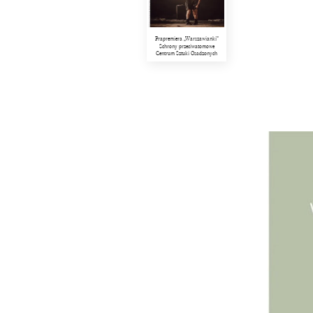
Prapremiera „Warszawianki”
Schrony przeciwatomowe
Centrum Sztuki Osadzonych