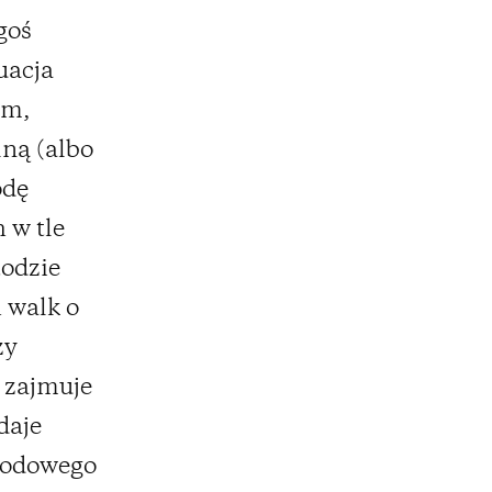
goś
uacja
em,
ną (albo
odę
 w tle
todzie
 walk o
zy
o zajmuje
daje
arodowego