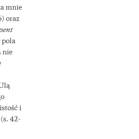
la mnie
) oraz
esent
 pola
 nie
ą
Ulą
go
stość i
(s. 42-