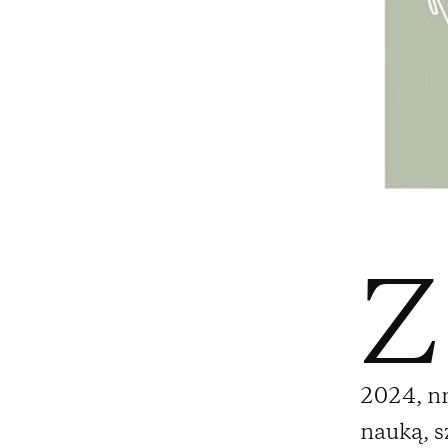
Z
2024, nr
nauką, s