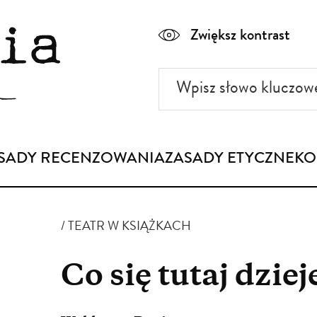
Zwiększ kontrast
Wpisz
słowo
kluczowe
SADY RECENZOWANIA
ZASADY ETYCZNE
KO
TEATR W KSIĄŻKACH
Co się tutaj dziej