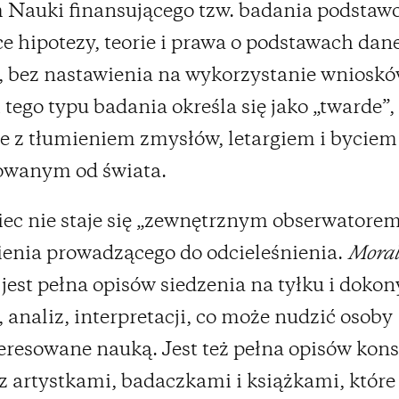
 Nauki finansującego tzw. badania podstaw
e hipotezy, teorie i prawa o podstawach dan
, bez nastawienia na wykorzystanie wnioskó
tego typu badania określa się jako „twarde”,
e z tłumieniem zmysłów, letargiem i byciem
owanym od świata.
c nie staje się „zewnętrznym obserwatorem
ienia prowadzącego do odcieleśnienia.
Moral
jest pełna opisów siedzenia na tyłku i doko
, analiz, interpretacji, co może nudzić osoby
eresowane nauką. Jest też pełna opisów kons
z artystkami, badaczkami i książkami, któr