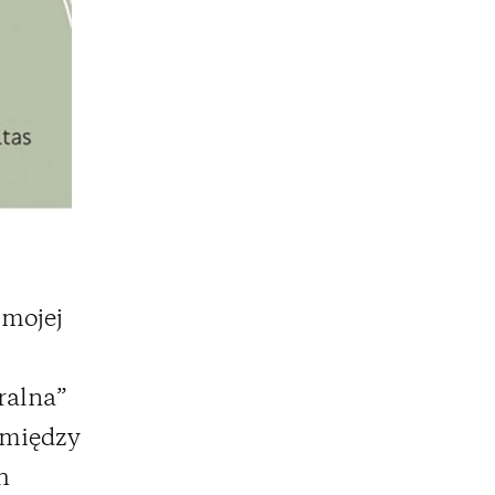
 mojej
ralna”
y między
h