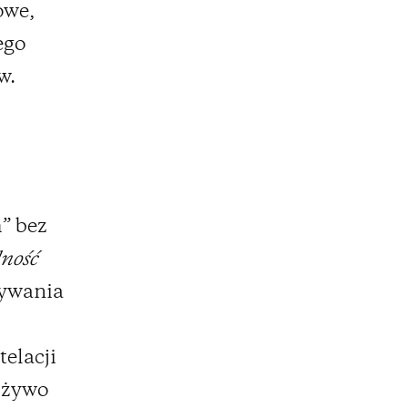
owe,
ego
w.
” bez
ność
nywania
telacji
e żywo