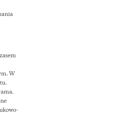
sania
czasem
nym. W
tu.
rama.
żne
aukowo-