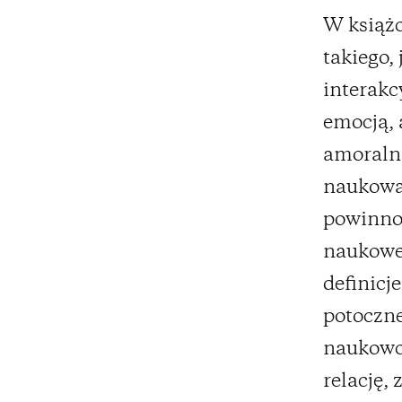
W książ
takiego,
interakc
emocją, 
amoraln
naukową,
powinnoś
naukowe
definicj
potoczne
naukowco
relację,