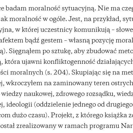
ce badam moralność sytuacyjną. Nie ma cze
 jak moralność w ogóle. Jest, na przykład, syt
yjna, w której uczestnicy komunikują – słow
afektem bądź gestem – własną pozycję moral
ą). Sięgnąłem po sztukę, aby zbudować met
 która ujawni konfliktogenność działających
ci moralnych (s. 204). Skupiając się na me
j, wkroczyłem na zaminowany teren ostrych
e wiedzy naukowej, zdrowego rozsądku, wied
j, ideologii (oddzielenie jednego od drugieg
m dużo czasu). Projekt, z którego książka z
 został zrealizowany w ramach programu N