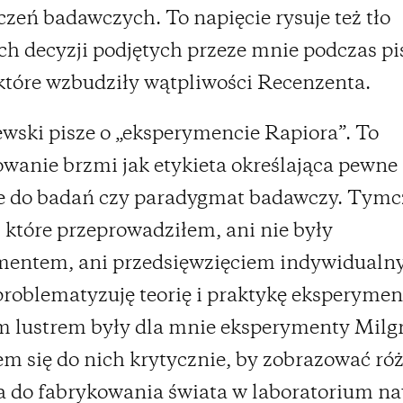
zeń badawczych. To napięcie rysuje też tło
ch decyzji podjętych przeze mnie podczas pi
 które wzbudziły wątpliwości Recenzenta.
ewski pisze o „eksperymencie Rapiora”. To
wanie brzmi jak etykieta określająca pewne
ie do badań czy paradygmat badawczy. Tym
 które przeprowadziłem, ani nie były
mentem, ani przedsięwzięciem indywidual
problematyzuję teorię i praktykę eksperymen
m lustrem były dla mnie eksperymenty Milg
m się do nich krytycznie, by zobrazować ró
a do fabrykowania świata w laboratorium n