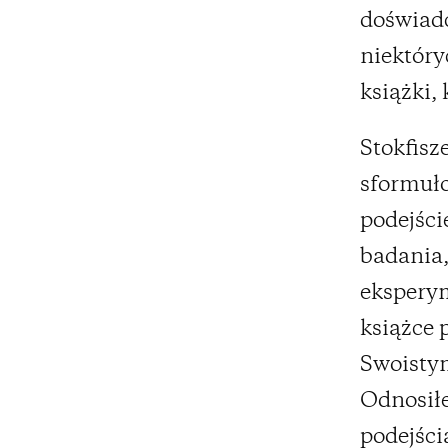
doświadc
niektóry
książki,
Stokfisz
sformuło
podejśc
badania,
ekspery
książce 
Swoisty
Odnosiłe
podejści