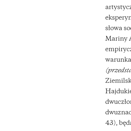
artysty
eksperym
słowa so
Mariny A
empirycz
warunka
(przedst
Ziemils
Hajduki
dwuczłon
dwuznacz
43), będ