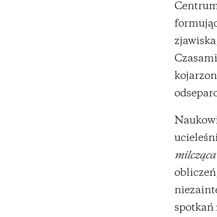
Centrum
formując
zjawiska
Czasami 
kojarzon
odsepar
Naukowie
ucieleśn
milcząca
obliczeń
niezaint
spotkań 