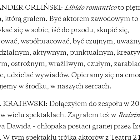
ANDER ORLIŃSKI:
Libido romantico
to pięt
, którą grałem. Być aktorem zawodowym to 
kać się w sobie, iść do przodu, skupić się,
rować, współpracować, być czujnym, uważn
dzialnym, aktywnym, punktualnym, kreat
m, ostrożnym, wrażliwym, czułym, zarabia
e, udzielać wywiadów. Opieramy się na emo
ujemy w środku, w naszych sercach.
KRAJEWSKI: Dołączyłem do zespołu w 20
 w wielu spektaklach. Zagrałem też w
Rodzin
 Dawida – chłopaka postaci granej przez Iz
 W tym spektaklu trójka aktorów z Teatru 21