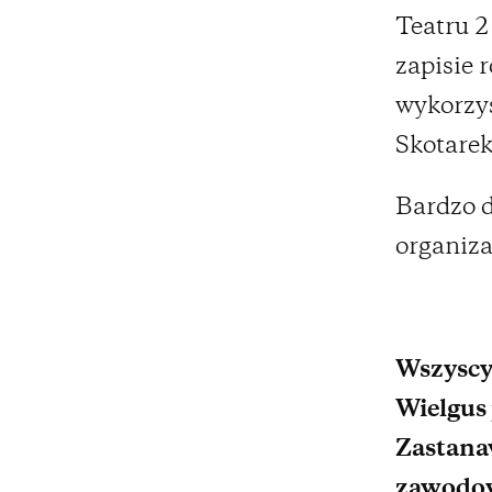
Teatru 2
zapisie
wykorzy
Skotarek
Bardzo d
organiza
Wszyscy
Wielgus
Zastanaw
zawodowy