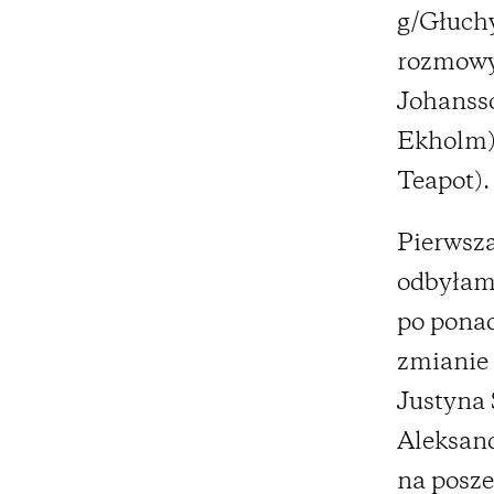
g/Głuch
rozmow
Johanss
Ekholm)
Teapot).
Pierwszą
odbyłam 
po ponad
zmianie 
Justyna 
Aleksand
na posze