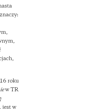
nasta
znaczy:
ym,
ywnym,
ć
cjach,
16 roku
ie
w TR
ę
 jest w