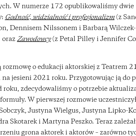
ych. W numerze 172 opublikowaliśmy dwie
y:
Godność, widzialność i profesjonalizm
(z San
on, Dennisem Nilssonem i Barbarą Wilczek-
 oraz
Zawodowcy
(z Petal Pilley i Jennifer C
 rozmowę o edukacji aktorskiej z Teatrem 2
na jesieni 2021 roku. Przygotowując ją do p
 roku, zdecydowaliśmy o potrzebie aktualizac
formuły. W pierwszej rozmowie uczestniczył
Sobczyk, Justyna Wielgus, Justyna Lipko-K
ra Skotarek i Martyna Peszko. Teraz zależa
rzeniu grona aktorek i aktorów – zarówno ty