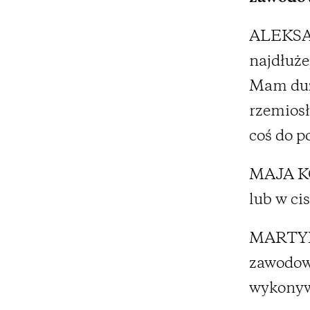
ALEKSAN
najdłuże
Mam duż
rzemiosł
coś do p
MAJA KO
lub w ci
MARTYNA
zawodow
wykonyw