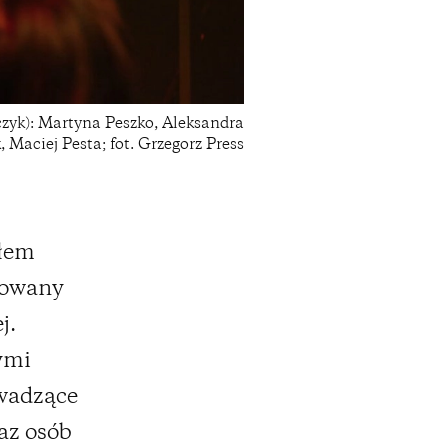
czyk): Martyna Peszko, Aleksandra
, Maciej Pesta; fot. Grzegorz Press
ułem
cjowany
j.
ymi
owadzące
az osób