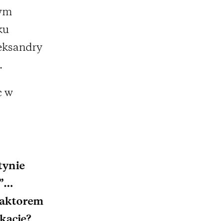
zym
ku
eksandry
.
c w
tynie
a”…
, aktorem
kację?