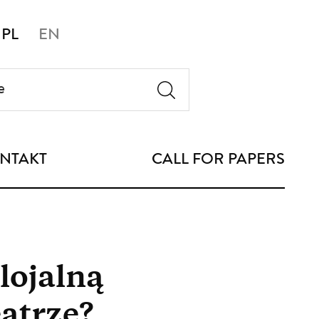
PL
EN
NTAKT
CALL FOR PAPERS
lojalną
eatrze?