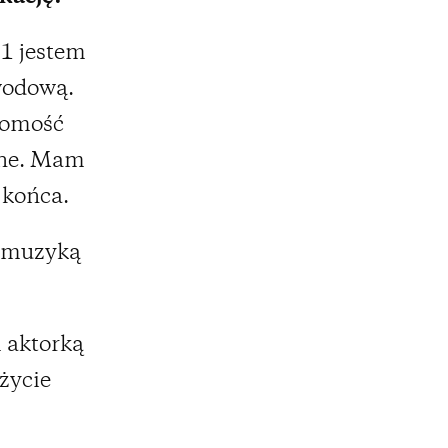
1 jestem
awodową.
domość
ażne. Mam
 końca.
 muzyką
 aktorką
życie