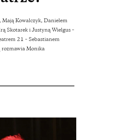
, Mają Kowalczyk, Danielem
ą Skotarek i Justyną Wielgus –
Teatrem 21 – Sebastianem
ą rozmawia Monika