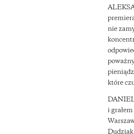
ALEKS
premiera
nie zamy
koncent
odpowie
poważny
pieniądz
które cz
DANIEL 
i grałem
Warszawa
Dudziak.