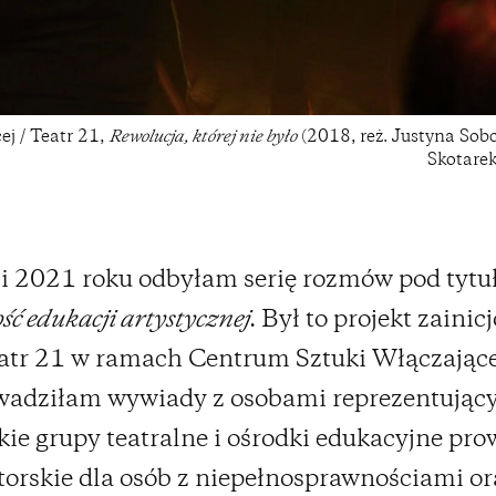
j / Teatr 21,
Rewolucja, której nie było
(2018, reż. Justyna Sob
Skotarek
i 2021 roku odbyłam serię rozmów pod tyt
ść edukacji artystycznej
. Był to projekt zaini
atr 21 w ramach Centrum Sztuki Włączające
wadziłam wywiady z osobami reprezentując
kie grupy teatralne i ośrodki edukacyjne pr
torskie dla osób z niepełnosprawnościami or