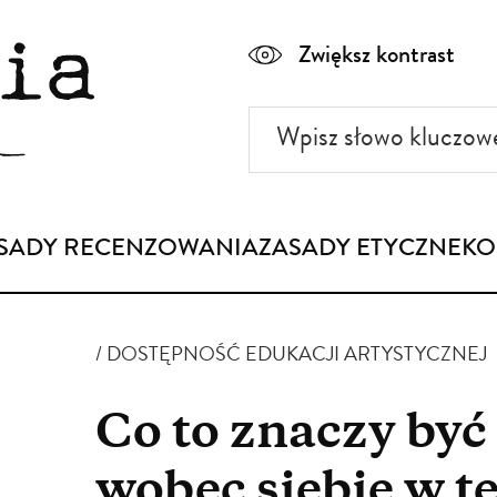
Zwiększ kontrast
Wpisz
słowo
kluczowe
SADY RECENZOWANIA
ZASADY ETYCZNE
KO
DOSTĘPNOŚĆ EDUKACJI ARTYSTYCZNEJ
Co to znaczy być 
wobec siebie w t