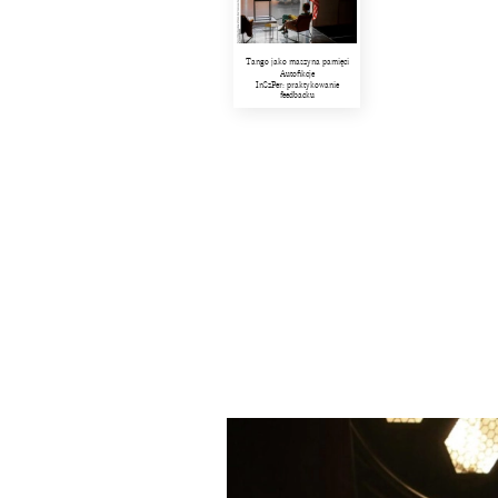
Tango jako maszyna pamięci
Autofikcje
InSzPer: praktykowanie
feedbacku