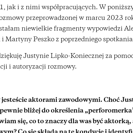
1, jak i z nimi współpracujących. W poniżs
 rozmowy przeprowadzonej w marcu 2023 ro
stałam niewielkie fragmenty wypowiedzi Al
 i Martyny Peszko z poprzedniego spotkania
ziękuję Justynie Lipko-Koniecznej za pomo
cji i autoryzacji rozmowy.
 jesteście aktorami zawodowymi. Choć Jus
 pewnie bliżej do określenia „perforomerk
iam się, co to znaczy dla was być aktorką
m? Co się składa na tę kondycję i identyfi