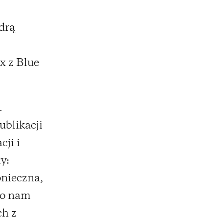
drą
ox z Blue
1
ublikacji
ji i
y:
onieczna,
ło nam
ch z