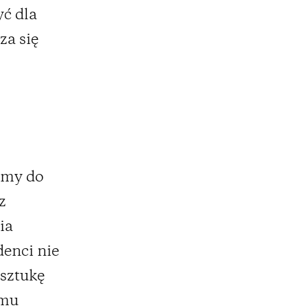
yć dla
za się
iśmy do
z
ia
denci nie
 sztukę
emu