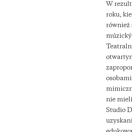
W rezult
roku, ki
również
múzickýc
Teatraln
otwarty
zapropon
osobami 
mimiczne
nie miel
Studio D
uzyskani
edukowa