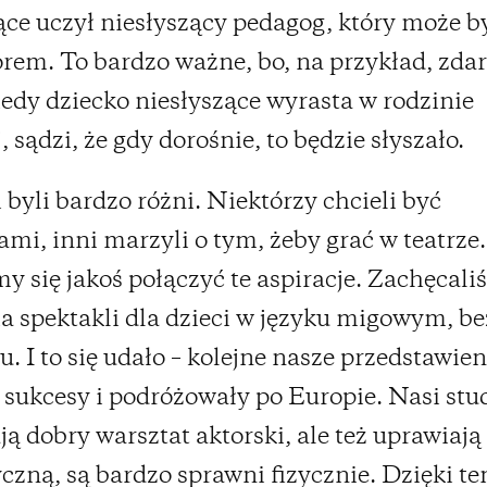
ące uczył niesłyszący pedagog, który może b
rem. To bardzo ważne, bo, na przykład, zdar
kiedy dziecko niesłyszące wyrasta w rodzinie
, sądzi, że gdy dorośnie, to będzie słyszało.
 byli bardzo różni. Niektórzy chcieli być
mi, inni marzyli o tym, żeby grać w teatrze.
my się jakoś połączyć te aspiracje. Zachęcal
a spektakli dla dzieci w języku migowym, be
u. I to się udało – kolejne nasze przedstawien
 sukcesy i podróżowały po Europie. Nasi stu
ją dobry warsztat aktorski, ale też uprawiają
czną, są bardzo sprawni fizycznie. Dzięki t