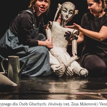
yjnego dla Osób Głuchych:
Hrdinky
(reż. Zoja Mikotová): Vero