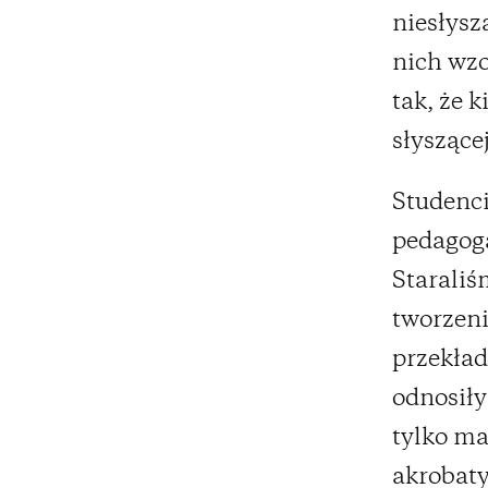
niesłysz
nich wzo
tak, że 
słyszącej
Studenci
pedagoga
Staraliś
tworzeni
przekład
odnosiły
tylko ma
akrobaty