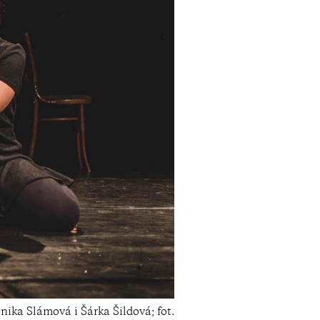
nika Slámová i Šárka Šildová; fot.