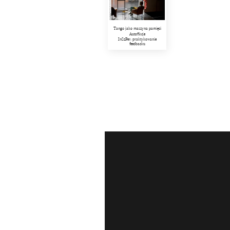
Tango jako maszyna pamięci
Autofikcje
InSzPer: praktykowanie
feedbacku