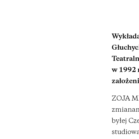
Wykłada
Głuchyc
Teatral
w 1992 r
założeni
ZOJA MI
zmianami
byłej Cz
studiowa