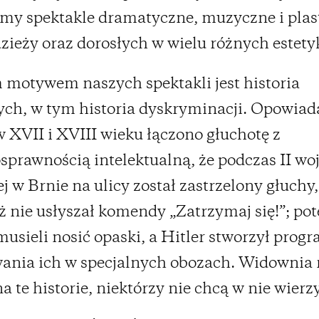
emy spektakle dramatyczne, muzyczne i pla
zieży oraz dorosłych w wielu różnych estety
motywem naszych spektakli jest historia
ch, w tym historia dyskryminacji. Opowia
w XVII i XVIII wieku łączono głuchotę z
sprawnością intelektualną, że podczas II wo
j w Brnie na ulicy został zastrzelony głuchy,
 nie usłyszał komendy „Zatrzymaj się!”; po
musieli nosić opaski, a Hitler stworzył prog
ania ich w specjalnych obozach. Widownia 
a te historie, niektórzy nie chcą w nie wierz