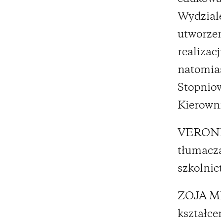
Wydziale
utworzen
realizac
natomias
Stopniow
Kierowni
VERONIK
tłumacza
szkolnic
ZOJA MI
kształce