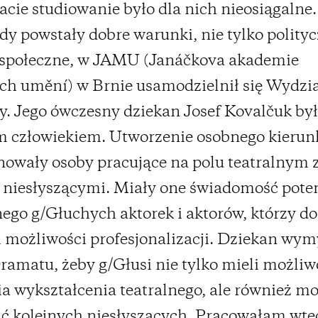
acie studiowanie było dla nich nieosiągaln
edy powstały dobre warunki, nie tylko polityc
 społeczne, w JAMU (Janáčkova akademie
h umění) w Brnie usamodzielnił się Wydzi
y. Jego ówczesny dziekan Josef Kovalčuk by
m człowiekiem. Utworzenie osobnego kierun
owały osoby pracujące na polu teatralnym 
niesłyszącymi. Miały one świadomość pote
go g/Głuchych aktorek i aktorów, którzy do 
i możliwości profesjonalizacji. Dziekan wymy
ramatu, żeby g/Głusi nie tylko mieli możliw
a wykształcenia teatralnego, ale również mo
ć kolejnych niesłyszących. Pracowałam wte