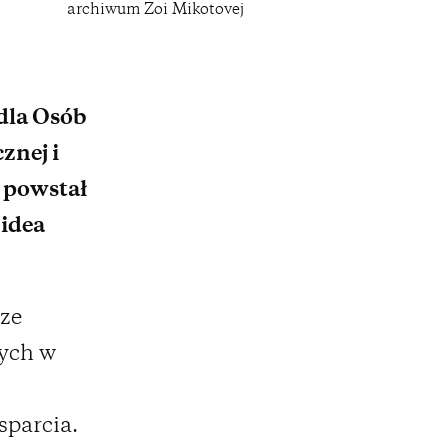
archiwum Zoi Mikotovej
dla Osób
znej i
 powstał
 idea
ze
tych w
sparcia.