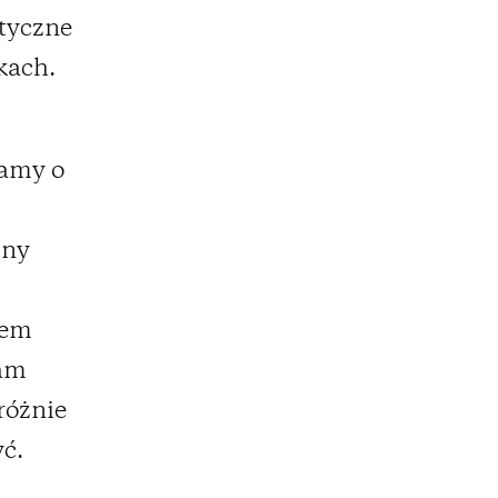
styczne
kach.
damy o
jny
tem
ram
różnie
yć.