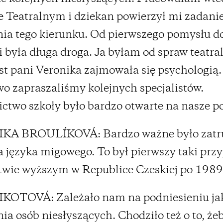
 Teatralnym i dziekan powierzył mi zadani
ia tego kierunku. Od pierwszego pomysłu d
ji była długa droga. Ja byłam od spraw teatra
t pani Veronika zajmowała się psychologią.
o zapraszaliśmy kolejnych specjalistów.
ctwo szkoły było bardzo otwarte na nasze po
A BROULÍKOVÁ: Bardzo ważne było zatr
 języka migowego. To był pierwszy taki prz
twie wyższym w Republice Czeskiej po 1989
KOTOVÁ: Zależało nam na podniesieniu ja
nia osób niesłyszących. Chodziło też o to, że