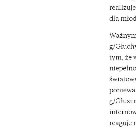
realizuj
dla młod
Ważnym 
g/Głuchy
tym, że 
niepełno
światowe
ponieważ
g/Głusi 
internow
reaguje n