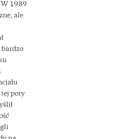
e. W 1989
zne, ale
ał
ł bardzo
ku
z
ncjału
tej pory
ślił
ość
gli
dy na