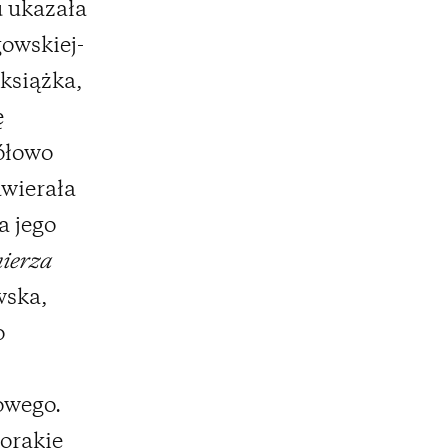
u ukazała
owskiej-
 książka,
ę
gółowo
awierała
a jego
ierza
wska,
o
owego.
orakie