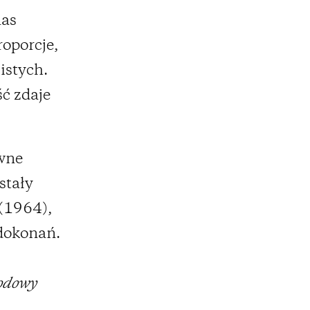
nas
oporcje,
istych.
ść zdaje
ewne
stały
(1964),
 dokonań.
odowy