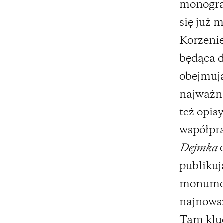
monograf
się już 
Korzenie
będąca d
obejmują
najważni
też opis
współpr
Dejmka
c
publikuj
monumen
najnows
Tam kluc