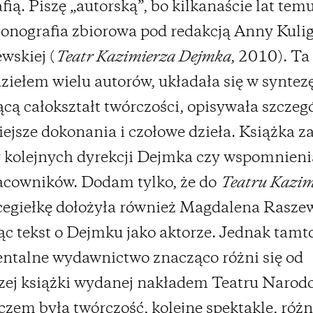
ią. Piszę „autorską”, bo kilkanaście lat tem
monografia zbiorowa pod redakcją Anny Kulig
wskiej (
Teatr Kazimierza Dejmka
, 2010). Ta
ziełem wielu autorów, układała się w syntez
cą całokształt twórczości, opisywała szcze
ejsze dokonania i czołowe dzieła. Książka z
y kolejnych dyrekcji Dejmka czy wspomnieni
acowników. Dodam tylko, że do
Teatru Kazim
egiełkę dołożyła również Magdalena Rasze
ąc tekst o Dejmku jako aktorze. Jednak tamt
talne wydawnictwo znacząco różni się od
zej książki wydanej nakładem Teatru Narod
zem była twórczość, kolejne spektakle, różn