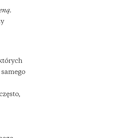
eną.
zy
których
e samego
często,