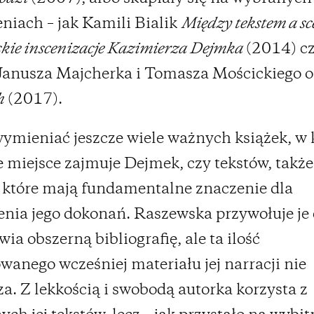
niach – jak Kamili Bialik
Między tekstem a sc
skie inscenizacje Kazimierza Dejmka
(2014) c
Janusza Majcherka i Tomasza Mościckiego o
h
(2017).
mieniać jeszcze wiele ważnych książek, w 
 miejsce zajmuje Dejmek, czy tekstów, takż
które mają fundamentalne znaczenie dla
nia jego dokonań. Raszewska przywołuje je 
ia obszerną bibliografię, ale ta ilość
wanego wcześniej materiału jej narracji nie
za. Z lekkością i swobodą autorka korzysta z