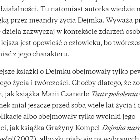
działalności. Tu natomiast autorka wiedzie 
ęką przez meandry życia Dejmka. Wyważa pr
 dzieła zazwyczaj w kontekście zdarzeń osob
ejsza jest opowieść o człowieku, bo twórczo
niać z jego charakteru.
jsze książki o Dejmku obejmowały tylko p
jego życia i twórczości. Choćby dlatego, że zo
, jak książka Marii Czanerle
Teatr pokolenia
ek miał jeszcze przed sobą wiele lat życia i
likacje albo obejmowały tylko wycinki jego
ci, jak książka Grażyny Kompel
Dejmka nar
odzi
(2007), albo skupiały się na wybranych