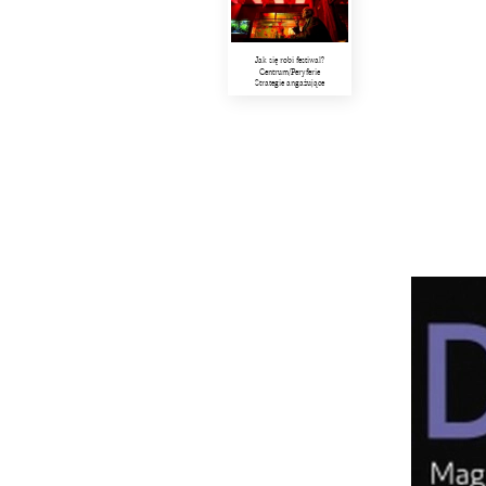
Jak się robi festiwal?
Centrum/Peryferie
Strategie angażujące