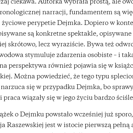
aj ciekawa. Autorka wybrała prostą, ale ow
ronologicznej narracji, fundamentem są wię
, życiowe perypetie Dejmka. Dopiero w konte
isywane są konkretne spektakle, opisywane
iej skrótowo, lecz wyraziście. Bywa też odwro
wodowa stymuluje zdarzenia osobiste – i tak
a perspektywa również pojawia się w książ
iej. Można powiedzieć, że tego typu spleci
 narzuca się w przypadku Dejmka, bo spraw
i praca wiązały się w jego życiu bardzo ściśle
ążek o Dejmku powstało wcześniej już sporo,
ja Raszewskiej jest w istocie pierwszą pełną