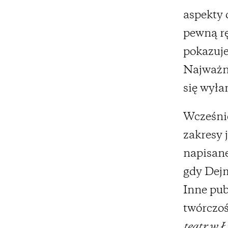
aspekty 
pewną r
pokazuje
Najważni
się wyła
Wcześnie
zakresy 
napisane
gdy Dejm
Inne pub
twórczoś
teatr w Ł