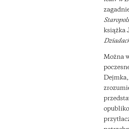
zagadnie
Staropol
książka 
Dziadac
Można wy
poczesne
Dejmka, 
zrozumie
przedstaw
opubliko
przytłac