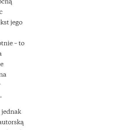
ocną
c
kst jego
tnie – to
a
ce
ona
y
.
 jednak
 autorską