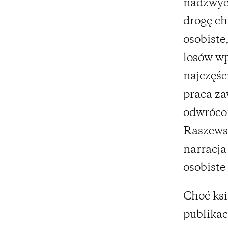
nadzwycz
drogę ch
osobiste
losów wp
najczęśc
praca za
odwrócon
Raszewsk
narracja
osobiste 
Choć ksi
publikac