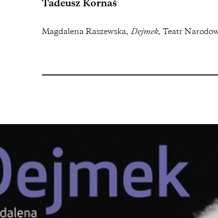
Tadeusz Kornaś
Magdalena Raszewska,
Dejmek
, Teatr Narodo