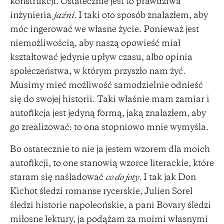
konstrukcji. Ostatecznie jest to prawdziwa
inżynieria
jaźni
. I taki oto sposób znalazłem, aby
móc ingerować we własne życie. Ponieważ jest
niemożliwością, aby naszą opowieść miał
kształtować jedynie upływ czasu, albo opinia
społeczeństwa, w którym przyszło nam żyć.
Musimy mieć możliwość samodzielnie odnieść
się do swojej historii. Taki właśnie mam zamiar i
autofikcja jest jedyną formą, jaką znalazłem, aby
go zrealizować: to ona stopniowo mnie wymyśla.
Bo ostatecznie to nie ja jestem wzorem dla moich
autofikcji, to one stanowią wzorce literackie, które
staram się naśladować
co do joty
. I tak jak Don
Kichot śledzi romanse rycerskie, Julien Sorel
śledzi historie napoleońskie, a pani Bovary śledzi
miłosne lektury, ja podążam za moimi własnymi