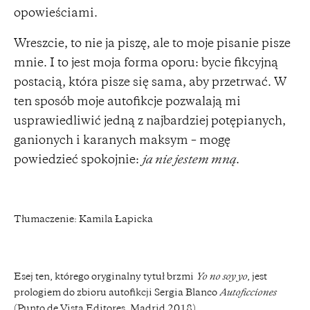
opowieściami.
Wreszcie, to nie ja piszę, ale to moje pisanie pisze
mnie. I to jest moja forma oporu: bycie fikcyjną
postacią, która pisze się sama, aby przetrwać. W
ten sposób moje autofikcje pozwalają mi
usprawiedliwić jedną z najbardziej potępianych,
ganionych i karanych maksym – mogę
powiedzieć spokojnie:
ja nie jestem mną
.
Tłumaczenie: Kamila Łapicka
Esej ten, którego oryginalny tytuł brzmi
Yo no soy yo
, jest
prologiem do zbioru autofikcji Sergia Blanco
Autoficciones
(Punto de Vista Editores, Madrid 2018).