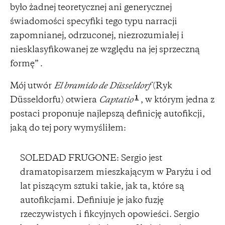
było żadnej teoretycznej ani generycznej
świadomości specyfiki tego typu narracji
zapomnianej, odrzuconej, niezrozumiałej i
niesklasyfikowanej ze względu na jej sprzeczną
formę” .
Mój utwór
El bramido de Düsseldorf
(Ryk
1
Düsseldorfu) otwiera
Captatio
, w którym jedna z
postaci proponuje najlepszą definicję autofikcji,
jaką do tej pory wymyśliłem:
SOLEDAD FRUGONE: Sergio jest
dramatopisarzem mieszkającym w Paryżu i od
lat piszącym sztuki takie, jak ta, które są
autofikcjami. Definiuje je jako fuzję
rzeczywistych i fikcyjnych opowieści. Sergio