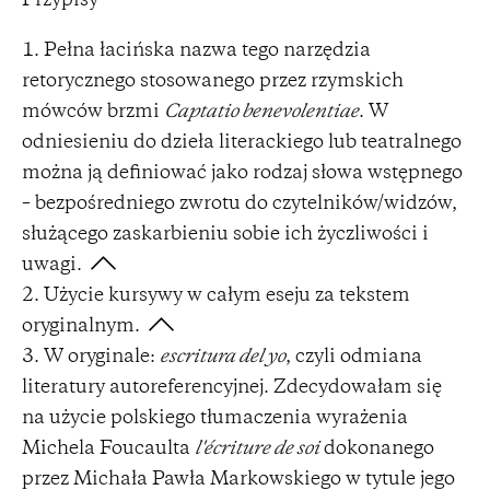
Przypisy
Pełna łacińska nazwa tego narzędzia
retorycznego stosowanego przez rzymskich
mówców brzmi
Captatio benevolentiae
. W
odniesieniu do dzieła literackiego lub teatralnego
można ją definiować jako rodzaj słowa wstępnego
– bezpośredniego zwrotu do czytelników/widzów,
służącego zaskarbieniu sobie ich życzliwości i
uwagi.
Użycie kursywy w całym eseju za tekstem
oryginalnym.
W oryginale:
escritura del yo
, czyli odmiana
literatury autoreferencyjnej. Zdecydowałam się
na użycie polskiego tłumaczenia wyrażenia
Michela Foucaulta
l'écriture de soi
dokonanego
przez Michała Pawła Markowskiego w tytule jego