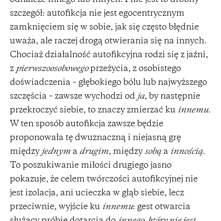
szczegół: autofikcja nie jest egocentrycznym
zamknięciem się w sobie, jak się często błędnie
uważa, ale raczej drogą otwierania się na innych.
Chociaż działalność autofikcyjna rodzi się z jaźni,
z
pierwszoosobowego
przeżycia, z osobistego
doświadczenia – głębokiego bólu lub najwyższego
szczęścia – zawsze wychodzi od
ja
, by następnie
przekroczyć siebie, to znaczy zmierzać ku
innemu
.
W ten sposób autofikcja zawsze będzie
proponowała tę dwuznaczną i niejasną grę
między
jednym
a
drugim
, między
sobą
a
innością
.
To poszukiwanie miłości drugiego jasno
pokazuje, że celem twórczości autofikcyjnej nie
jest izolacja, ani ucieczka w głąb siebie, lecz
przeciwnie, wyjście ku
innemu
: gest otwarcia
służący próbie dotarcia do
innego, który nie jest