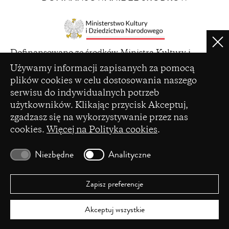
new
window)
Clo
(opens
Dofinansowano ze środków Ministra Kultury i
in
Ustawienia plików cookie
Dziedzictwa Narodowego pochodzących z Funduszu
Używamy informacji zapisanych za pomocą
a
Promocji Kultury – państwowego funduszu celowego
plików cookies w celu dostosowania naszego
new
serwisu do indywidualnych potrzeb
window)
użytkowników. Klikając przycisk Akceptuj,
zgadzasz się na wykorzystywanie przez nas
cookies.
Więcej na Polityka cookies
.
(opens
Czasopismo zostało dofinansowane ze środków
in
Ministerstwa Nauki i Szkolnictwa Wyższego na
Niezbędne
Analityczne
a
podstawie umowy Nr 86/WCN/2019/1 z dnia 19
new
lipca 2019 r. z pomocy przyznanej w ramach
window)
programu „Wsparcie dla czasopism naukowych”.
Zapisz preferencje
Akceptuj wszystkie