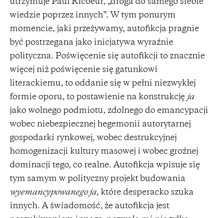
utrzymuje Paul Ricoeur, „droga do samego siebie
wiedzie poprzez innych”. W tym ponurym
momencie, jaki przeżywamy, autofikcja pragnie
być postrzegana jako inicjatywa wyraźnie
polityczna. Poświęcenie się autofikcji to znacznie
więcej niż poświęcenie się gatunkowi
literackiemu, to oddanie się w pełni niezwykłej
formie oporu, to postawienie na konstrukcję
ja
jako wolnego podmiotu, zdolnego do emancypacji
wobec niebezpiecznej hegemonii autorytarnej
gospodarki rynkowej, wobec destrukcyjnej
homogenizacji kultury masowej i wobec groźnej
dominacji tego, co realne. Autofikcja wpisuje się
tym samym w polityczny projekt budowania
wyemancypowanego ja
, które desperacko szuka
innych. A świadomość, że autofikcja jest