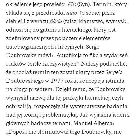
określenie jego powieści
Fils
(Syn). Termin, który
składa się z przedrostka
auto-
(o sobie, przez
siebie) i z wyrazu
fikcja
(fałsz, kłamstwo, wymysł),
odnosi się do gatunku literackiego, który jest
zdefiniowany przez połączenie elementów
autobiograficznych i fikcyjnych. Serge
Doubrovsky mówi: „Autofikcja to fikcja wydarzeń
i faktów ściśle rzeczywistych”. Należy podkreślić,
że chociaż termin ten został ukuty przez Serge’a
Doubrovskiego w 1977 roku, koncepcja istniała
na długo przedtem. Dzięki temu, że Doubrovsky
wymyślił nazwę dla tej praktyki literackiej, czyli
ochrzcił ją, rozpoczęły się systematyczne badania
nad jej teorią i problematyką. Jak wyjaśnia jeden z
głównych badaczy tematu, Manuel Alberca:
„Dopóki nie sformułował tego Doubrovsky, nie