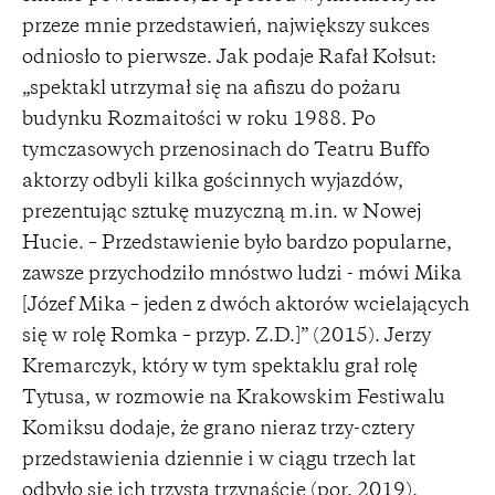
przeze mnie przedstawień, największy sukces
odniosło to pierwsze. Jak podaje Rafał Kołsut:
„spektakl utrzymał się na afiszu do pożaru
budynku Rozmaitości w roku 1988. Po
tymczasowych przenosinach do Teatru Buffo
aktorzy odbyli kilka gościnnych wyjazdów,
prezentując sztukę muzyczną m.in. w Nowej
Hucie. – Przedstawienie było bardzo popularne,
zawsze przychodziło mnóstwo ludzi - mówi Mika
[Józef Mika – jeden z dwóch aktorów wcielających
się w rolę Romka – przyp. Z.D.]” (2015). Jerzy
Kremarczyk, który w tym spektaklu grał rolę
Tytusa, w rozmowie na Krakowskim Festiwalu
Komiksu dodaje, że grano nieraz trzy-cztery
przedstawienia dziennie i w ciągu trzech lat
odbyło się ich trzysta trzynaście (por. 2019).