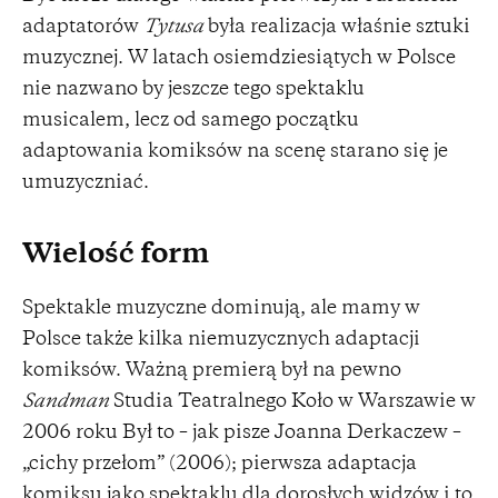
adaptatorów
Tytusa
była realizacja właśnie sztuki
muzycznej. W latach osiemdziesiątych w Polsce
nie nazwano by jeszcze tego spektaklu
musicalem, lecz od samego początku
adaptowania komiksów na scenę starano się je
umuzyczniać.
Wielość form
Spektakle muzyczne dominują, ale mamy w
Polsce także kilka niemuzycznych adaptacji
komiksów. Ważną premierą był na pewno
Sandman
Studia Teatralnego Koło w Warszawie w
2006 roku Był to – jak pisze Joanna Derkaczew –
„cichy przełom” (2006); pierwsza adaptacja
komiksu jako spektaklu dla dorosłych widzów i to