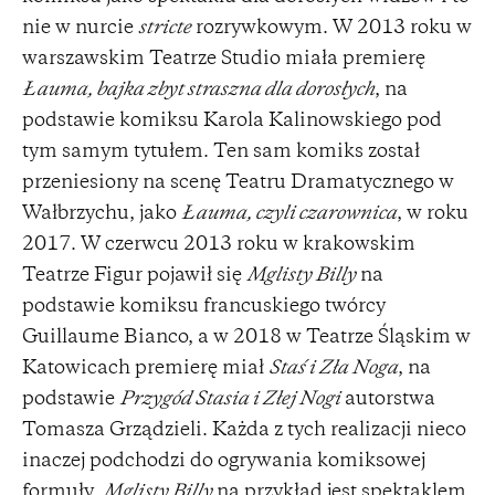
nie w nurcie
stricte
rozrywkowym. W 2013 roku w
warszawskim Teatrze Studio miała premierę
Łauma, bajka zbyt straszna dla dorosłych
, na
podstawie komiksu Karola Kalinowskiego pod
tym samym tytułem. Ten sam komiks został
przeniesiony na scenę Teatru Dramatycznego w
Wałbrzychu, jako
Łauma, czyli czarownica
, w roku
2017. W czerwcu 2013 roku w krakowskim
Teatrze Figur pojawił się
Mglisty Billy
na
podstawie komiksu francuskiego twórcy
Guillaume Bianco, a w 2018 w Teatrze Śląskim w
Katowicach premierę miał
Staś i Zła Noga
, na
podstawie
Przygód Stasia i Złej Nogi
autorstwa
Tomasza Grządzieli. Każda z tych realizacji nieco
inaczej podchodzi do ogrywania komiksowej
formuły.
Mglisty Billy
na przykład jest spektaklem