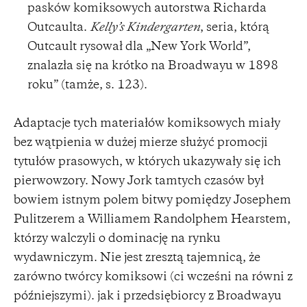
pasków komiksowych autorstwa Richarda
Outcaulta.
Kelly’s Kindergarten
, seria, którą
Outcault rysował dla „New York World”,
znalazła się na krótko na Broadwayu w 1898
roku” (tamże, s. 123).
Adaptacje tych materiałów komiksowych miały
bez wątpienia w dużej mierze służyć promocji
tytułów prasowych, w których ukazywały się ich
pierwowzory. Nowy Jork tamtych czasów był
bowiem istnym polem bitwy pomiędzy Josephem
Pulitzerem a Williamem Randolphem Hearstem,
którzy walczyli o dominację na rynku
wydawniczym. Nie jest zresztą tajemnicą, że
zarówno twórcy komiksowi (ci wcześni na równi z
późniejszymi). jak i przedsiębiorcy z Broadwayu