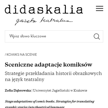
PRZEJDŹ
DO
Men
TREŚCI
Wpisz
słowo
kluczowe
KOMIKS NA SCENIE
Sceniczne adaptacje komiksów
Strategie przekładania historii obrazkowych
na język teatralny
Zofia Dąbrowska
| Uniwersytet Jagielloński w Krakowie
Stage adaptations of comic books. Strategies for translating
graphic stories into theatrical language