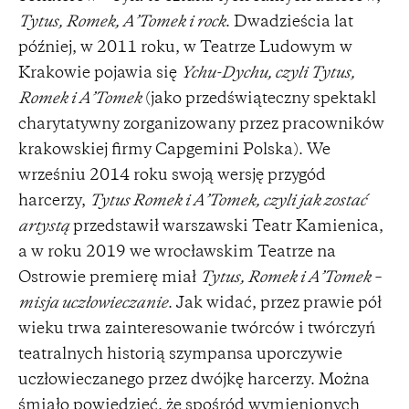
Tytus, Romek, A’Tomek i rock
. Dwadzieścia lat
później, w 2011 roku, w Teatrze Ludowym w
Krakowie pojawia się
Ychu-Dychu, czyli Tytus,
Romek i A’Tomek
(jako przedświąteczny spektakl
charytatywny zorganizowany przez pracowników
krakowskiej firmy Capgemini Polska). We
wrześniu 2014 roku swoją wersję przygód
harcerzy,
Tytus Romek i A’Tomek, czyli jak zostać
artystą
przedstawił warszawski Teatr Kamienica,
a w roku 2019 we wrocławskim Teatrze na
Ostrowie premierę miał
Tytus, Romek i A’Tomek –
misja uczłowieczanie
. Jak widać, przez prawie pół
wieku trwa zainteresowanie twórców i twórczyń
teatralnych historią szympansa uporczywie
uczłowieczanego przez dwójkę harcerzy. Można
śmiało powiedzieć, że spośród wymienionych