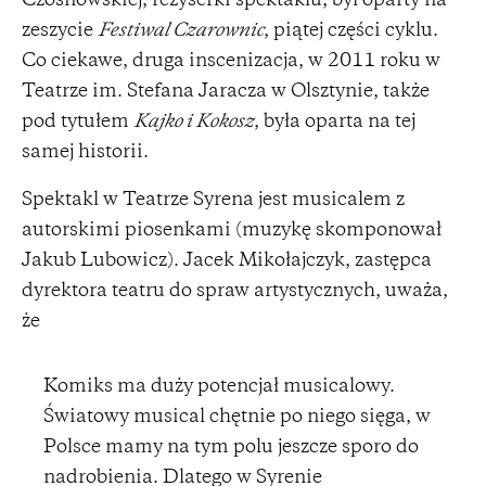
Czosnowskiej, reżyserki spektaklu, był oparty na
zeszycie
Festiwal Czarownic
, piątej części cyklu.
Co ciekawe, druga inscenizacja, w 2011 roku w
Teatrze im. Stefana Jaracza w Olsztynie, także
pod tytułem
Kajko i Kokosz
, była oparta na tej
samej historii.
Spektakl w Teatrze Syrena jest musicalem z
autorskimi piosenkami (muzykę skomponował
Jakub Lubowicz). Jacek Mikołajczyk, zastępca
dyrektora teatru do spraw artystycznych, uważa,
że
Komiks ma duży potencjał musicalowy.
Światowy musical chętnie po niego sięga, w
Polsce mamy na tym polu jeszcze sporo do
nadrobienia. Dlatego w Syrenie