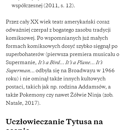
współczesnej (2011, s. 12).
Przez cały XX wiek teatr amerykański coraz
odważniej czerpał z bogatego zasobu tradycji
komiksowej. Po wspomnianych już małych
formach komiksowych dosyć szybko sięgnął po
superbohaterów (pierwsza premiera musicalu o
Supermanie,
It’s a Bird… It’s a Plane… It’s
Superman…
odbyła się na Broadwayu w 1966
roku) i nie ominął także innych kultowych
postaci, takich jak np. rodzina Addamsów, a
także Pokemony czy nawet Żółwie Ninja (zob.
Natale, 2017).
Uczłowieczanie Tytusa na