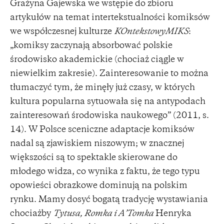
Grażyna Gajewska we wstępie do zbioru
artykułów na temat intertekstualności komiksów
we współczesnej kulturze
KOntekstowyMIKS
:
„komiksy zaczynają absorbować polskie
środowisko akademickie (chociaż ciągle w
niewielkim zakresie). Zainteresowanie to można
tłumaczyć tym, że minęły już czasy, w których
kultura popularna sytuowała się na antypodach
zainteresowań środowiska naukowego” (2011, s.
14). W Polsce sceniczne adaptacje komiksów
nadal są zjawiskiem niszowym; w znacznej
większości są to spektakle skierowane do
młodego widza, co wynika z faktu, że tego typu
opowieści obrazkowe dominują na polskim
rynku. Mamy dosyć bogatą tradycję wystawiania
chociażby
Tytusa, Romka i A’Tomka
Henryka