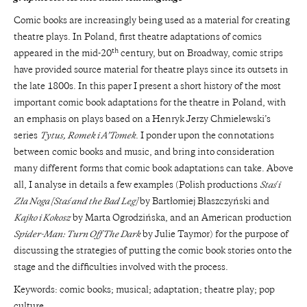
Comic books are increasingly being used as a material for creating
theatre plays. In Poland, first theatre adaptations of comics
th
appeared in the mid-20
century, but on Broadway, comic strips
have provided source material for theatre plays since its outsets in
the late 1800s. In this paper I present a short history of the most
important comic book adaptations for the theatre in Poland, with
an emphasis on plays based on a Henryk Jerzy Chmielewski’s
series
Tytus, Romek i A’Tomek
. I ponder upon the connotations
between comic books and music, and bring into consideration
many different forms that comic book adaptations can take. Above
all, I analyse in details a few examples (Polish productions
Staś i
Zła Noga [Staś and the Bad Leg]
by Bartłomiej Błaszczyński and
Kajko i Kokosz
by Marta Ogrodzińska, and an American production
Spider-Man: Turn Off The Dark
by Julie Taymor) for the purpose of
discussing the strategies of putting the comic book stories onto the
stage and the difficulties involved with the process.
Keywords: comic books; musical; adaptation; theatre play; pop
culture