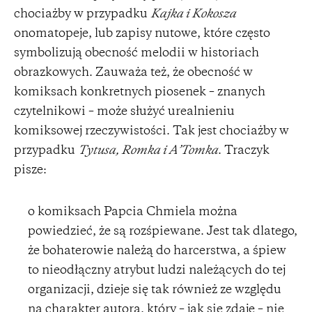
chociażby w przypadku
Kajka i Kokosza
onomatopeje, lub zapisy nutowe, które często
symbolizują obecność melodii w historiach
obrazkowych. Zauważa też, że obecność w
komiksach konkretnych piosenek – znanych
czytelnikowi – może służyć urealnieniu
komiksowej rzeczywistości. Tak jest chociażby w
przypadku
Tytusa, Romka i A’Tomka
. Traczyk
pisze:
o komiksach Papcia Chmiela można
powiedzieć, że są rozśpiewane. Jest tak dlatego,
że bohaterowie należą do harcerstwa, a śpiew
to nieodłączny atrybut ludzi należących do tej
organizacji, dzieje się tak również ze względu
na charakter autora, który – jak się zdaje – nie