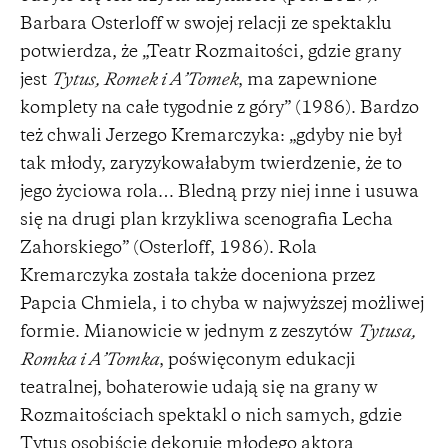
Barbara Osterloff w swojej relacji ze spektaklu
potwierdza, że „Teatr Rozmaitości, gdzie grany
jest
Tytus, Romek i A’Tomek
, ma zapewnione
komplety na całe tygodnie z góry” (1986). Bardzo
też chwali Jerzego Kremarczyka: „gdyby nie był
tak młody, zaryzykowałabym twierdzenie, że to
jego życiowa rola… Bledną przy niej inne i usuwa
się na drugi plan krzykliwa scenografia Lecha
Zahorskiego” (Osterloff, 1986). Rola
Kremarczyka została także doceniona przez
Papcia Chmiela, i to chyba w najwyższej możliwej
formie. Mianowicie w jednym z zeszytów
Tytusa,
Romka i A’Tomka
, poświęconym edukacji
teatralnej, bohaterowie udają się na grany w
Rozmaitościach spektakl o nich samych, gdzie
Tytus osobiście dekoruje młodego aktora