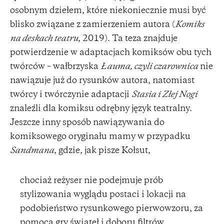
osobnym dziełem, które niekoniecznie musi być
blisko związane z zamierzeniem autora (
Komiks
na deskach teatru
, 2019). Ta teza znajduje
potwierdzenie w adaptacjach komiksów obu tych
twórców – wałbrzyska
Łauma, czyli czarownica
nie
nawiązuje już do rysunków autora, natomiast
twórcy i twórczynie adaptacji
Stasia i Złej Nogi
znaleźli dla komiksu odrębny język teatralny.
Jeszcze inny sposób nawiązywania do
komiksowego oryginału mamy w przypadku
Sandmana
, gdzie, jak pisze Kołsut,
chociaż reżyser nie podejmuje prób
stylizowania wyglądu postaci i lokacji na
podobieństwo rysunkowego pierwowzoru, za
pomocą gry świateł i doboru filtrów