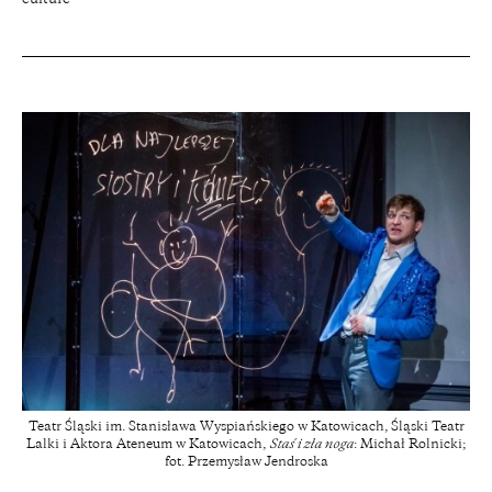
Teatr Śląski im. Stanisława Wyspiańskiego w Katowicach, Śląski Teatr
Lalki i Aktora Ateneum w Katowicach,
Staś i zła noga
: Michał Rolnicki;
fot. Przemysław Jendroska