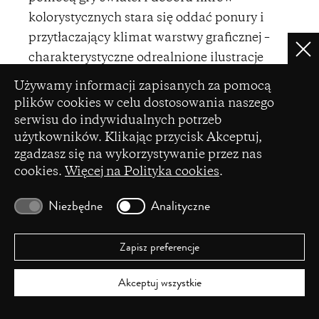
kolorystycznych stara się oddać ponury i
przytłaczający klimat warstwy graficznej –
Clo
charakterystyczne odrealnione ilustracje
Jonesa cechujące się przygaszonymi barwami i
Ustawienia plików cookie
Używamy informacji zapisanych za pomocą
ogromnymi plamami czerni, jakie kładą się na
plików cookies w celu dostosowania naszego
twarzach postaci (2015).
serwisu do indywidualnych potrzeb
użytkowników. Klikając przycisk Akceptuj,
zgadzasz się na wykorzystywanie przez nas
Teatralna odrębność –
Staś i Zła
cookies.
Więcej na Polityka cookies
.
Noga
Niezbędne
Analityczne
Staś i Zła Noga
Teatru Śląskiego w Katowicach, w
reżyserii Bartłomieja Błaszczyńskiego, jest
Zapisz preferencje
adaptacją komiksu Tomasza „Spella” Grządzieli
Przygody Stasia i Złej Nogi
. Premiera odbyła się w
Akceptuj wszystkie
grudniu 2018 roku, a autorką adaptacji jest