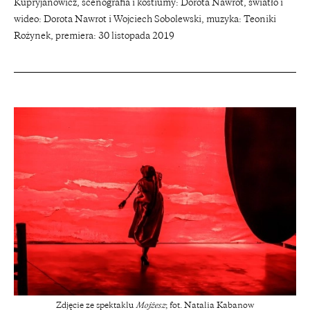
Kupryjanowicz, scenografia i kostiumy: Dorota Nawrot, światło i
wideo: Dorota Nawrot i Wojciech Sobolewski, muzyka: Teoniki
Rożynek, premiera: 30 listopada 2019
Zdjęcie ze spektaklu
Mojżesz
; fot. Natalia Kabanow