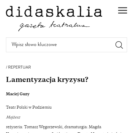
PRZEJDŹ
DO
Men
TREŚCI
Wpisz
słowo
kluczowe
REPERTUAR
Lamentyzacja kryzysu?
Maciej Guzy
Teatr Polski w Podziemiu
Mojżesz
reżyseria: Tomasz Węgorzewski, dramaturgia: Magda