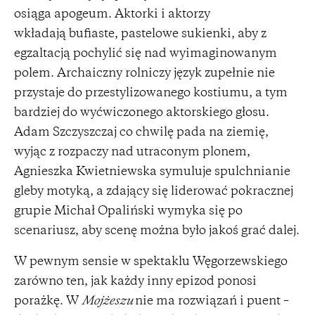
osiąga apogeum. Aktorki i aktorzy
wkładają bufiaste, pastelowe sukienki, aby z
egzaltacją pochylić się nad wyimaginowanym
polem. Archaiczny rolniczy język zupełnie nie
przystaje do przestylizowanego kostiumu, a tym
bardziej do wyćwiczonego aktorskiego głosu.
Adam Szczyszczaj co chwilę pada na ziemię,
wyjąc z rozpaczy nad utraconym plonem,
Agnieszka Kwietniewska symuluje spulchnianie
gleby motyką, a zdający się liderować pokracznej
grupie Michał Opaliński wymyka się po
scenariusz, aby scenę można było jakoś grać dalej.
W pewnym sensie w spektaklu Węgorzewskiego
zarówno ten, jak każdy inny epizod ponosi
porażkę. W
Mojżeszu
nie ma rozwiązań i puent –