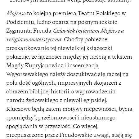
– zbiorowym lamentem wciąż pozostaje aktualny.
Mojżesz
to kolejna premiera Teatru Polskiego w
Podziemiu, luźno oparta na późnym tekście
Zygmunta Freuda
Człowiek imieniem Mojżesz a
religia monoteistyczna
. Choćby pobieżne
przekartkowanie tej niewielkiej książeczki
pokazuje, że łączności między jej treścią a tekstem
Magdy Kupryjanowicz i inscenizacją
Węgorzewskiego należy doszukiwać się raczej na
polu dość ogólnych, impresyjnych skojarzeń z
obrazem biblijnej historii o wyprowadzeniu
narodu żydowskiego z niewoli egipskiej.
Kluczowe będą zatem motywy niepewności, bycia
„pomiędzy”, przełomowości i nieustannego
spoglądania w przyszłość. Co więcej,
przepuszczone przez Freudowskie uwagi, stają się