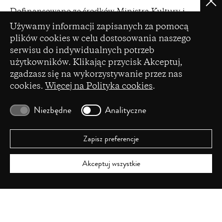
Clo
(opens
Dofinansowano ze środków Ministra Kultury i
in
Ustawienia plików cookie
Dziedzictwa Narodowego pochodzących z Funduszu
Używamy informacji zapisanych za pomocą
a
Promocji Kultury – państwowego funduszu celowego
plików cookies w celu dostosowania naszego
new
serwisu do indywidualnych potrzeb
window)
użytkowników. Klikając przycisk Akceptuj,
zgadzasz się na wykorzystywanie przez nas
cookies.
Więcej na Polityka cookies
.
(opens
Czasopismo zostało dofinansowane ze środków
in
Ministerstwa Nauki i Szkolnictwa Wyższego na
Niezbędne
Analityczne
a
podstawie umowy Nr 86/WCN/2019/1 z dnia 19
new
lipca 2019 r. z pomocy przyznanej w ramach
window)
programu „Wsparcie dla czasopism naukowych”.
Zapisz preferencje
Akceptuj wszystkie