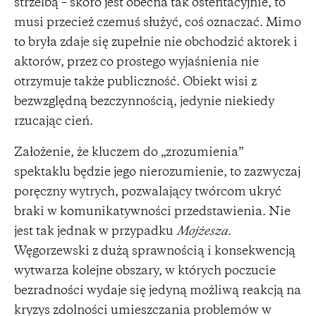
strzelbą – skoro jest obecna tak ostentacyjnie, to
musi przecież czemuś służyć, coś oznaczać. Mimo
to bryła zdaje się zupełnie nie obchodzić aktorek i
aktorów, przez co prostego wyjaśnienia nie
otrzymuje także publiczność. Obiekt wisi z
bezwzględną bezczynnością, jedynie niekiedy
rzucając cień.
Założenie, że kluczem do „zrozumienia”
spektaklu będzie jego nierozumienie, to zazwyczaj
poręczny wytrych, pozwalający twórcom ukryć
braki w komunikatywności przedstawienia. Nie
jest tak jednak w przypadku
Mojżesza
.
Węgorzewski z dużą sprawnością i konsekwencją
wytwarza kolejne obszary, w których poczucie
bezradności wydaje się jedyną możliwą reakcją na
kryzys zdolności umieszczania problemów w