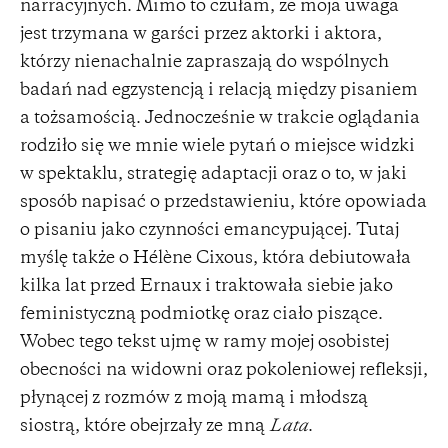
narracyjnych. Mimo to czułam, że moja uwaga
jest trzymana w garści przez aktorki i aktora,
którzy nienachalnie zapraszają do wspólnych
badań nad egzystencją i relacją między pisaniem
a tożsamością. Jednocześnie w trakcie oglądania
rodziło się we mnie wiele pytań o miejsce widzki
w spektaklu, strategię adaptacji oraz o to, w jaki
sposób napisać o przedstawieniu, które opowiada
o pisaniu jako czynności emancypującej. Tutaj
myślę także o Hélène Cixous, która debiutowała
kilka lat przed Ernaux i traktowała siebie jako
feministyczną podmiotkę oraz ciało piszące.
Wobec tego tekst ujmę w ramy mojej osobistej
obecności na widowni oraz pokoleniowej refleksji,
płynącej z rozmów z moją mamą i młodszą
siostrą, które obejrzały ze mną
Lata
.