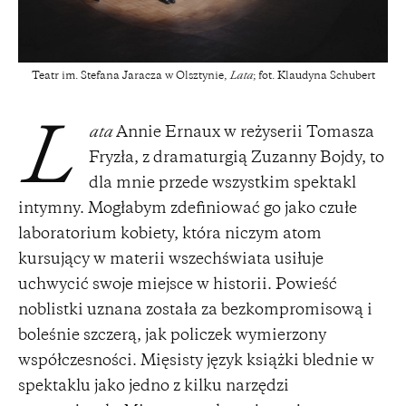
Teatr im. Stefana Jaracza w Olsztynie,
Lata
; fot. Klaudyna Schubert
ata
Annie Ernaux w reżyserii Tomasza
L
Fryzła, z dramaturgią Zuzanny Bojdy, to
dla mnie przede wszystkim spektakl
intymny. Mogłabym zdefiniować go jako czułe
laboratorium kobiety, która niczym atom
kursujący w materii wszechświata usiłuje
uchwycić swoje miejsce w historii. Powieść
noblistki uznana została za bezkompromisową i
boleśnie szczerą, jak policzek wymierzony
współczesności. Mięsisty język książki blednie w
spektaklu jako jedno z kilku narzędzi