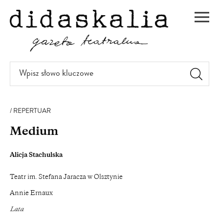
PRZEJDŹ
DO
Men
TREŚCI
Wpisz
słowo
kluczowe
REPERTUAR
Medium
Alicja Stachulska
Teatr im. Stefana Jaracza w Olsztynie
Annie Ernaux
Lata