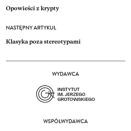
Opowieści z krypty
NASTĘPNY ARTYKUŁ
Klasyka poza stereotypami
Partnerzy
WYDAWCA
(opens
in
a
WSPÓŁWYDAWCA
new