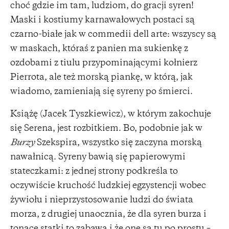
choć gdzie im tam, ludziom, do gracji syren!
Maski i kostiumy karnawałowych postaci są
czarno-białe jak w commedii dell arte: wszyscy są
w maskach, któraś z panien ma sukienkę z
ozdobami z tiulu przypominającymi kołnierz
Pierrota, ale też morską piankę, w którą, jak
wiadomo, zamieniają się syreny po śmierci.
Książę (Jacek Tyszkiewicz), w którym zakochuje
się Serena, jest rozbitkiem. Bo, podobnie jak w
Burzy
Szekspira, wszystko się zaczyna morską
nawałnicą. Syreny bawią się papierowymi
stateczkami: z jednej strony podkreśla to
oczywiście kruchość ludzkiej egzystencji wobec
żywiołu i nieprzystosowanie ludzi do świata
morza, z drugiej unaocznia, że dla syren burza i
tonące statki to zabawa i że one są tu po prostu –