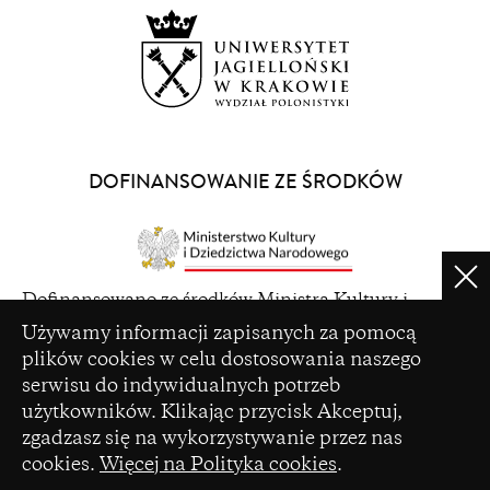
window)
(opens
in
a
DOFINANSOWANIE ZE ŚRODKÓW
new
window)
Clo
(opens
Dofinansowano ze środków Ministra Kultury i
in
Ustawienia plików cookie
Dziedzictwa Narodowego pochodzących z Funduszu
Używamy informacji zapisanych za pomocą
a
Promocji Kultury – państwowego funduszu celowego
plików cookies w celu dostosowania naszego
new
serwisu do indywidualnych potrzeb
window)
użytkowników. Klikając przycisk Akceptuj,
zgadzasz się na wykorzystywanie przez nas
cookies.
Więcej na Polityka cookies
.
(opens
Czasopismo zostało dofinansowane ze środków