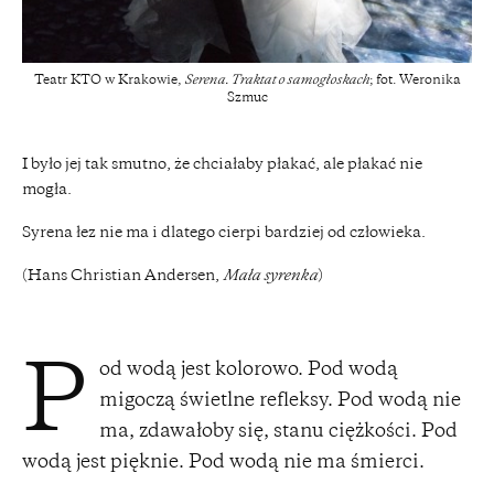
Teatr KTO w Krakowie,
Serena. Traktat o samogłoskach
; fot. Weronika
Szmuc
I było jej tak smutno, że chciałaby płakać, ale płakać nie
mogła.
Syrena łez nie ma i dlatego cierpi bardziej od człowieka.
(Hans Christian Andersen,
Mała syrenka
)
od wodą jest kolorowo. Pod wodą
P
migoczą świetlne refleksy. Pod wodą nie
ma, zdawałoby się, stanu ciężkości. Pod
wodą jest pięknie. Pod wodą nie ma śmierci.