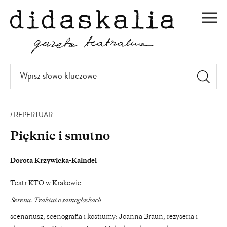
PRZEJDŹ
DO
Men
TREŚCI
Wpisz
słowo
kluczowe
REPERTUAR
Pięknie i smutno
Dorota Krzywicka-Kaindel
Teatr KTO w Krakowie
Serena. Traktat o samogłoskach
scenariusz, scenografia i kostiumy: Joanna Braun, reżyseria i