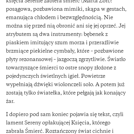
księcia Serenie zabiera śmierć (Marta Zoń):
posągowa, pozbawiona mimiki, skąpa w gestach,
emanująca chłodem i bezwzględnością. Nie
można się przed nią obronić ani się jej oprzeć. Jej
atrybutem są dwa instrumenty: bębenek z
piaskiem imitujący szum morza i przeraźliwie
brzmiące piekielne cymbały, które – pozbawione
płyty rezonansowej – jazgoczą zgrzytliwie. Światło
towarzyszące śmierci to ostre snopy złożone z
pojedynczych świetlnych igieł. Powietrze
wypełniają dźwięki wiolonczeli solo. A potem już
zostają tylko światełka, które pełgają jak konający
żar.
I dopiero pod sam koniec pojawia się tekst, czyli
lament Sereny opłakującej Księcia, którego
zabrała Śmierć. Roztańczony świat cichnie i