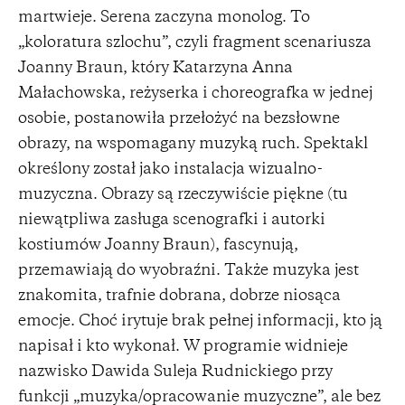
martwieje. Serena zaczyna monolog. To
„koloratura szlochu”, czyli fragment scenariusza
Joanny Braun, który Katarzyna Anna
Małachowska, reżyserka i choreografka w jednej
osobie, postanowiła przełożyć na bezsłowne
obrazy, na wspomagany muzyką ruch. Spektakl
określony został jako instalacja wizualno-
muzyczna. Obrazy są rzeczywiście piękne (tu
niewątpliwa zasługa scenografki i autorki
kostiumów Joanny Braun), fascynują,
przemawiają do wyobraźni. Także muzyka jest
znakomita, trafnie dobrana, dobrze niosąca
emocje. Choć irytuje brak pełnej informacji, kto ją
napisał i kto wykonał. W programie widnieje
nazwisko Dawida Suleja Rudnickiego przy
funkcji „muzyka/opracowanie muzyczne”, ale bez