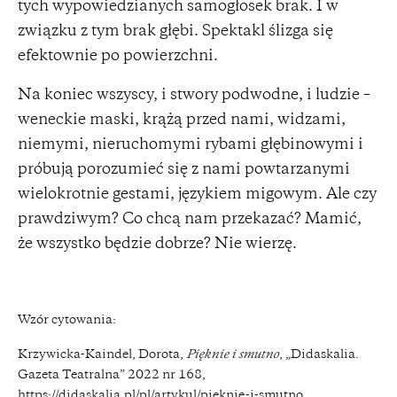
tych wypowiedzianych samogłosek brak. I w
związku z tym brak głębi. Spektakl ślizga się
efektownie po powierzchni.
Na koniec wszyscy, i stwory podwodne, i ludzie –
weneckie maski, krążą przed nami, widzami,
niemymi, nieruchomymi rybami głębinowymi i
próbują porozumieć się z nami powtarzanymi
wielokrotnie gestami, językiem migowym. Ale czy
prawdziwym? Co chcą nam przekazać? Mamić,
że wszystko będzie dobrze? Nie wierzę.
Wzór cytowania:
Krzywicka-Kaindel, Dorota,
Pięknie i smutno
, „Didaskalia.
Gazeta Teatralna” 2022 nr 168,
https://didaskalia.pl/pl/artykul/pieknie-i-smutno
.