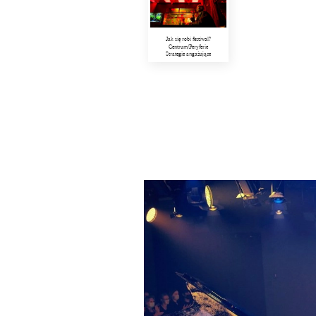
Jak się robi festiwal?
Centrum/Peryferie
Strategie angażujące