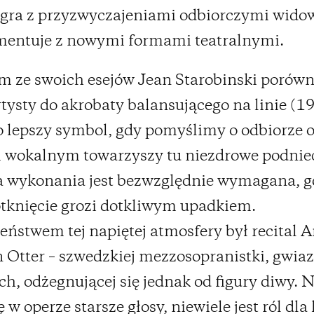
gra z przyzwyczajeniami odbiorczymi wido
mentuje z nowymi formami teatralnymi.
 ze swoich esejów Jean Starobinski porówn
tysty do akrobaty balansującego na linie (1
 lepszy symbol, gdy pomyślimy o odbiorze o
 wokalnym towarzyszy tu niezdrowe podnie
a wykonania jest bezwzględnie wymagana, 
tknięcie grozi dotkliwym upadkiem.
eństwem tej napiętej atmosfery był recital 
n Otter – szwedzkiej mezzosopranistki, gwia
h, odżegnującej się jednak od figury diwy. 
ę w operze starsze głosy, niewiele jest ról dla