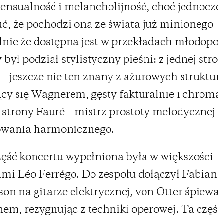
sensualność i melancholijność, choć jednocz
uć, że pochodzi ona ze świata już minionego
lnie że dostępna jest w przekładach młodopo
był podział stylistyczny pieśni: z jednej str
– jeszcze nie ten znany z ażurowych struktur
ący się Wagnerem, gęsty fakturalnie i chrom
j strony Fauré – mistrz prostoty melodycznej 
owania harmonicznego.
ęść koncertu wypełniona była w większości
mi Léo Ferrégo. Do zespołu dołączył Fabian
son na gitarze elektrycznej, von Otter śpiewa
em, rezygnując z techniki operowej. Ta częś