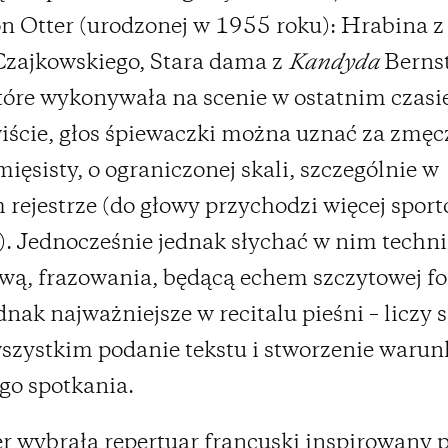
n Otter (urodzonej w 1955 roku): Hrabina 
zajkowskiego, Stara dama z
Kandyda
Bernst
które wykonywała na scenie w ostatnim czasi
ście, głos śpiewaczki można uznać za zmęc
mięsisty, o ograniczonej skali, szczególnie w
rejestrze (do głowy przychodzi więcej spor
). Jednocześnie jednak słychać w nim techni
ą, frazowania, będącą echem szczytowej f
ednak najważniejsze w recitalu pieśni – liczy 
szystkim podanie tekstu i stworzenie waru
go spotkania.
r wybrała repertuar francuski inspirowany 