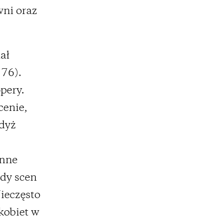
wni oraz
ał
976).
pery.
cenie,
gdyż
Anne
zdy scen
Nieczęsto
 kobiet w