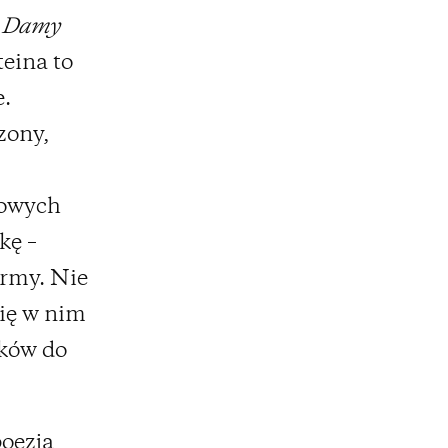
z
Damy
eina to
e.
zony,
towych
kę –
ormy. Nie
się w nim
nków do
poezją