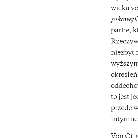
wieku vo
pikowej
C
partie, 
Rzeczywi
niezbyt 
wyższym 
określeń
oddechow
to jest j
przede w
intymne
Von Otte