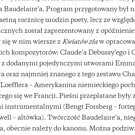
a Baudelaire’a. Program przygotowany był 
setną rocznicę urodzin poety, lecz ze wzglę
cznych został zaprezentowany z opóźnieni
 się w nim wiersze z
Kwiatów zła
w opracowa
ich kompozytorów: Claude’a Debussy’ego i 
, z dodanymi pojedynczymi utworami Emm
a oraz najmniej znanego z tego zestawu Cha
 Loefflera – Amerykanina niemieckiego poc
cego się we Francji. Pieśni przeplatane były 
 instrumentalnymi (Bengt Forsberg – forte
well – altówka). Twórczość Baudelaire’a, nie
a, obecnie należy do kanonu. Można podziwi