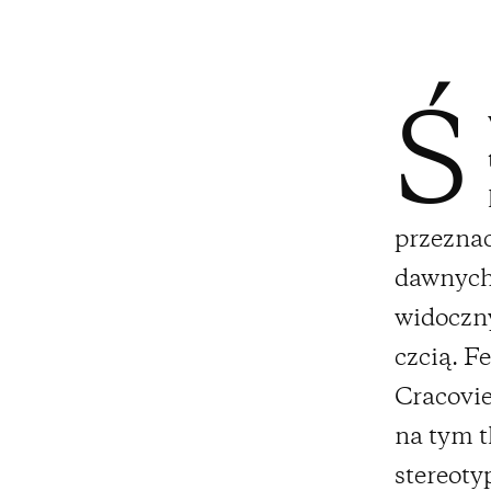
Ś
przeznac
dawnych 
widoczny
czcią. F
Cracovi
na tym t
stereoty