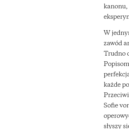
kanonu, 
ekspery
W jednym
zawód ar
Trudno o
Popisom
perfekcj
każde po
Przeciwi
Sofie vo
operowyc
słyszy si