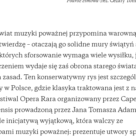
Podróż zimowa
(reż. Cezary Tom
wiat muzyki poważnej przypomina warown
twierdzę – otaczają go solidne mury świątyń 
których sforsowanie wymaga wiele wysiłku, j
zeniem wydaje się zaś obrona starego świata
zasad. Ten konserwatywny rys jest szczegól
 w Polsce, gdzie klasyka traktowana jest z 
estiwal Opera Rara organizowany przez Cape
ensis prowadzoną przez Jana Tomasza Adamu
le inicjatywą wyjątkową, która walczy ze
pami muzyki poważnej: prezentuje utwory s