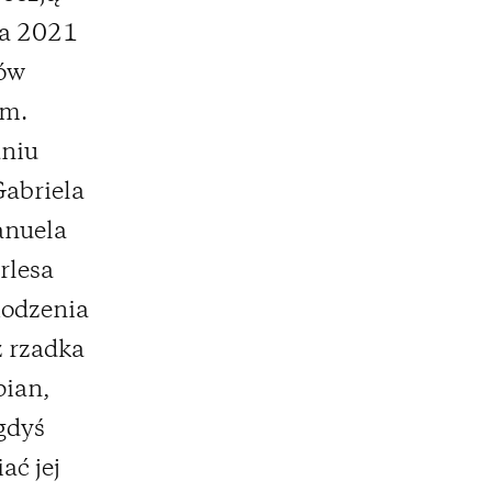
na 2021
dów
em.
niu
Gabriela
anuela
rlesa
hodzenia
z rzadka
pian,
gdyś
ać jej