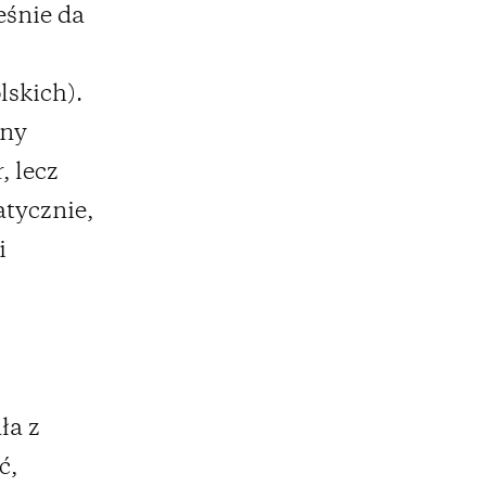
eśnie da
lskich).
ony
, lecz
atycznie,
i
ła z
ć,