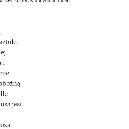
aszewski); fot. Klaudyna Schubert
ą
sztuki,
ej
 i
nie
nabożną
llę
sa jest
poza