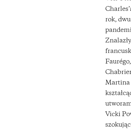
Charles’
rok, dwu
pandemi
Znalazły
francusk
Faurégo
Chabrier
Martina
kształcą
utworami
Vicki Po
szokując