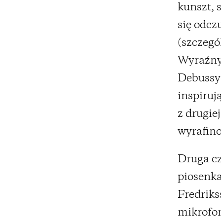
kunszt, 
się odcz
(szczegó
Wyraźny 
Debussy 
inspiruj
z drugie
wyrafin
Druga cz
piosenka
Fredriks
mikrofon