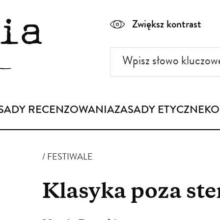
Zwiększ kontrast
Wpisz
słowo
kluczowe
SADY RECENZOWANIA
ZASADY ETYCZNE
KO
FESTIWALE
Klasyka poza st