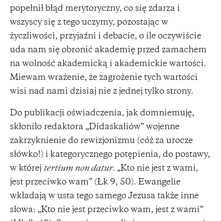
popełnił błąd merytoryczny, co się zdarza i
wszyscy się z tego uczymy, pozostając w
życzliwości, przyjaźni i debacie, o ile oczywiście
uda nam się obronić akademię przed zamachem
na wolność akademicką i akademickie wartości.
Miewam wrażenie, że zagrożenie tych wartości
wisi nad nami dzisiaj nie z jednej tylko strony.
Do publikacji oświadczenia, jak domniemuję,
skłoniło redaktora „Didaskaliów” wojenne
zakrzyknienie do rewizjonizmu (cóż za urocze
słówko!) i kategorycznego potępienia, do postawy,
w której
tertium non datur
. „Kto nie jest z wami,
jest przeciwko wam” (Łk 9, 50). Ewangelie
wkładają w usta tego samego Jezusa także inne
słowa: „Kto nie jest przeciwko wam, jest z wami”