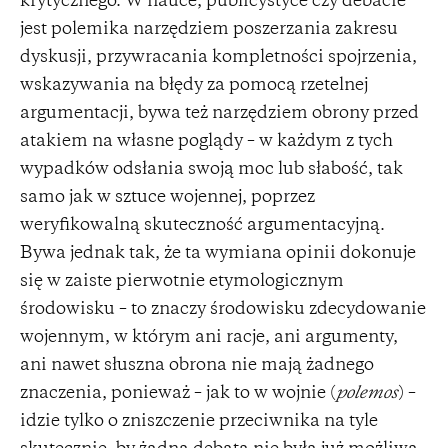
krytycznego. W nauce, publicystyce czy debacie
jest polemika narzędziem poszerzania zakresu
dyskusji, przywracania kompletności spojrzenia,
wskazywania na błędy za pomocą rzetelnej
argumentacji, bywa też narzędziem obrony przed
atakiem na własne poglądy – w każdym z tych
wypadków odsłania swoją moc lub słabość, tak
samo jak w sztuce wojennej, poprzez
weryfikowalną skuteczność argumentacyjną.
Bywa jednak tak, że ta wymiana opinii dokonuje
się w zaiste pierwotnie etymologicznym
środowisku – to znaczy środowisku zdecydowanie
wojennym, w którym ani racje, ani argumenty,
ani nawet słuszna obrona nie mają żadnego
znaczenia, ponieważ – jak to w wojnie (
polemos
) –
idzie tylko o zniszczenie przeciwnika na tyle