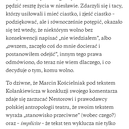
pędzić resztę życia w niesławie. Zdarzyli się i tacy,
którzy usiłowali i mieć ciastko, i zjeść ciastko –
podziękować, ale i równocześnie potępić, okazało
się też wtedy, że niektórym wolno bez
konsekwencji napisać „nie wiedziałem”, albo
„owszem, zaczęło coś do mnie docierać i
postanowiłem odejść”, innym tego prawa
odmówiono, do teraz nie wiem dlaczego, i co
decyduje o tym, komu wolno.
To dziwne, że Marcin Kościelniak pod tekstem
Kolankiewicza w konkluzji swojego komentarza
zdaje się zarzucać Nestorowi i prawodawcy
polskiej antropologii teatru, że swoim tekstem
wyraża „stanowisko przeciwne” (wobec czego?)
oraz –
implicite
– że tekst ten wyklucza nie tylko