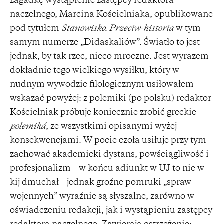
zagadkę wystąpienie zastępcy redaktora
naczelnego, Marcina Kościelniaka, opublikowane
pod tytułem
Stanowisko. Przeciw-historia
w tym
samym numerze „Didaskaliów”. Światło to jest
jednak, by tak rzec, nieco mroczne. Jest wyrazem
dokładnie tego wielkiego wysiłku, który w
nudnym wywodzie filologicznym usiłowałem
wskazać powyżej: z polemiki (po polsku) redaktor
Kościelniak próbuje koniecznie zrobić greckie
polemiká
, ze wszystkimi opisanymi wyżej
konsekwencjami. W pocie czoła usiłuje przy tym
zachować akademicki dystans, powściągliwość i
profesjonalizm – w końcu adiunkt w UJ to nie w
kij dmuchał – jednak groźne pomruki „spraw
wojennych” wyraźnie są słyszalne, zarówno w
oświadczeniu redakcji, jak i wystąpieniu zastępcy