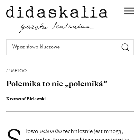
PRZEJDŹ
DO
Men
TREŚCI
Wpisz
słowo
kluczowe
#METOO
Polemika to nie „polemiká”
Krzysztof Bielawski
łowo
polemika
technicznie jest mnogą,