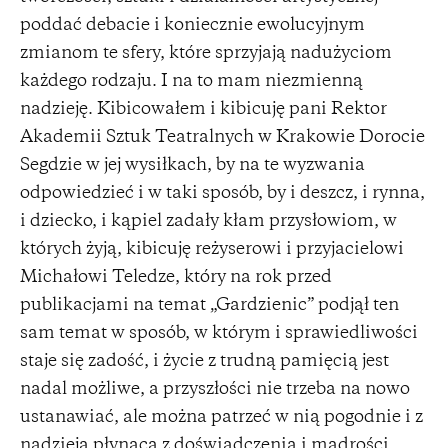
poddać debacie i koniecznie ewolucyjnym
zmianom te sfery, które sprzyjają nadużyciom
każdego rodzaju. I na to mam niezmienną
nadzieję. Kibicowałem i kibicuję pani Rektor
Akademii Sztuk Teatralnych w Krakowie Dorocie
Segdzie w jej wysiłkach, by na te wyzwania
odpowiedzieć i w taki sposób, by i deszcz, i rynna,
i dziecko, i kąpiel zadały kłam przysłowiom, w
których żyją, kibicuję reżyserowi i przyjacielowi
Michałowi Teledze, który na rok przed
publikacjami na temat „Gardzienic” podjął ten
sam temat w sposób, w którym i sprawiedliwości
staje się zadość, i życie z trudną pamięcią jest
nadal możliwe, a przyszłości nie trzeba na nowo
ustanawiać, ale można patrzeć w nią pogodnie i z
nadzieją płynącą z doświadczenia i mądrości.