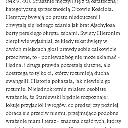
(Mk 9, 40). Strasznie męczyli się z tą ostateczną i
kategoryczną sprzecznością Ojcowie Kościoła.
Heretycy bywają po prostu niedouczeni i
chwytają się jednego zdania jak brat Ajschylosa
burty perskiego okrętu: zębami. Święty Hieronim
cierpliwie wyjaśniał, że kiedy tekst święty w
dwóch miejscach głosi prawdy sobie całkowicie
przeciwne, to – ponieważ bóg nie może skłamać –
i jedna, i druga prawda pozostają słuszne, ale
dostrzegą to tylko ci, którzy rozumieją ducha
ewangelii. Historia pokazała, jak niewielu go
rozumie. Niejednokrotnie miałem osobiste
wrażenie, że Staniewski błędnie rozpoznaje i
lokuje przyjaciół i wrogów, co prędzej czy później
obraca się przeciw niemu, przejmująco podobne
wrażenie mam i teraz – znaczna część tych, którzy