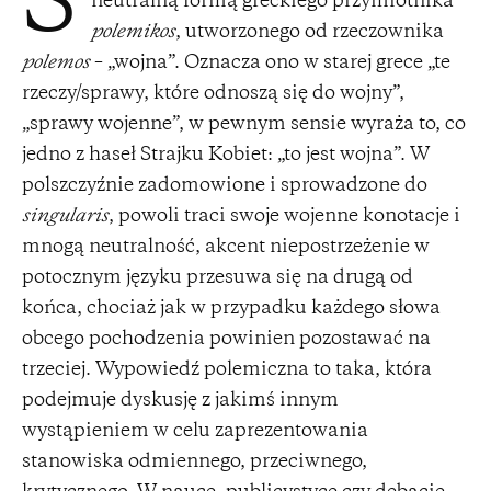
S
neutralną formą greckiego przymiotnika
polemikos
, utworzonego od rzeczownika
polemos
– „wojna”. Oznacza ono w starej grece „te
rzeczy/sprawy, które odnoszą się do wojny”,
„sprawy wojenne”, w pewnym sensie wyraża to, co
jedno z haseł Strajku Kobiet: „to jest wojna”. W
polszczyźnie zadomowione i sprowadzone do
singularis
, powoli traci swoje wojenne konotacje i
mnogą neutralność, akcent niepostrzeżenie w
potocznym języku przesuwa się na drugą od
końca, chociaż jak w przypadku każdego słowa
obcego pochodzenia powinien pozostawać na
trzeciej. Wypowiedź polemiczna to taka, która
podejmuje dyskusję z jakimś innym
wystąpieniem w celu zaprezentowania
stanowiska odmiennego, przeciwnego,