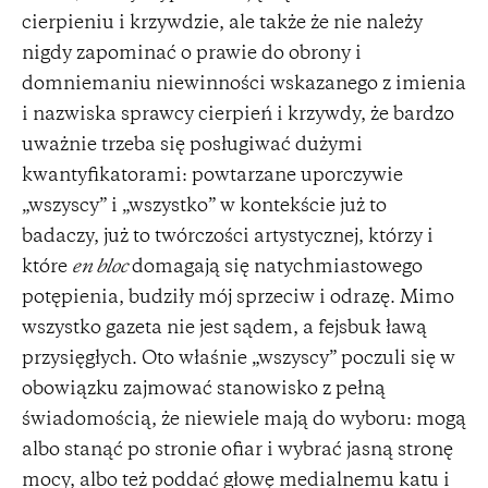
cierpieniu i krzywdzie, ale także że nie należy
nigdy zapominać o prawie do obrony i
domniemaniu niewinności wskazanego z imienia
i nazwiska sprawcy cierpień i krzywdy, że bardzo
uważnie trzeba się posługiwać dużymi
kwantyfikatorami: powtarzane uporczywie
„wszyscy” i „wszystko” w kontekście już to
badaczy, już to twórczości artystycznej, którzy i
które
en bloc
domagają się natychmiastowego
potępienia, budziły mój sprzeciw i odrazę. Mimo
wszystko gazeta nie jest sądem, a fejsbuk ławą
przysięgłych. Oto właśnie „wszyscy” poczuli się w
obowiązku zajmować stanowisko z pełną
świadomością, że niewiele mają do wyboru: mogą
albo stanąć po stronie ofiar i wybrać jasną stronę
mocy, albo też poddać głowę medialnemu katu i