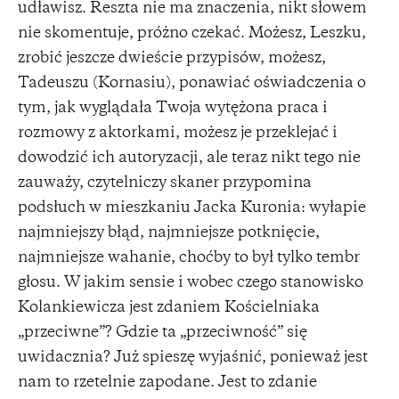
udławisz. Reszta nie ma znaczenia, nikt słowem
nie skomentuje, próżno czekać. Możesz, Leszku,
zrobić jeszcze dwieście przypisów, możesz,
Tadeuszu (Kornasiu), ponawiać oświadczenia o
tym, jak wyglądała Twoja wytężona praca i
rozmowy z aktorkami, możesz je przeklejać i
dowodzić ich autoryzacji, ale teraz nikt tego nie
zauważy, czytelniczy skaner przypomina
podsłuch w mieszkaniu Jacka Kuronia: wyłapie
najmniejszy błąd, najmniejsze potknięcie,
najmniejsze wahanie, choćby to był tylko tembr
głosu. W jakim sensie i wobec czego stanowisko
Kolankiewicza jest zdaniem Kościelniaka
„przeciwne”? Gdzie ta „przeciwność” się
uwidacznia? Już spieszę wyjaśnić, ponieważ jest
nam to rzetelnie zapodane. Jest to zdanie