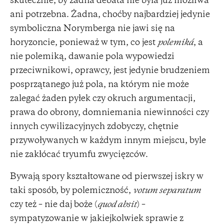
skutecznie, by żadna debata nie była już możliwa
ani potrzebna. Żadna, choćby najbardziej jedynie
symboliczna Norymberga nie jawi się na
horyzoncie, ponieważ w tym, co jest
polemiká
, a
nie polemiką, dawanie pola wypowiedzi
przeciwnikowi, oprawcy, jest jedynie brudzeniem
posprzątanego już pola, na którym nie może
zalegać żaden pyłek czy okruch argumentacji,
prawa do obrony, domniemania niewinności czy
innych cywilizacyjnych zdobyczy, chętnie
przywoływanych w każdym innym miejscu, byle
nie zakłócać tryumfu zwycięzców.
Bywają spory kształtowane od pierwszej iskry w
taki sposób, by polemiczność,
votum separatum
czy też – nie daj boże (
quod absit
) –
sympatyzowanie w jakiejkolwiek sprawie z