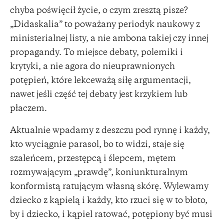
chyba poświęcił życie, o czym zresztą pisze?
„Didaskalia” to poważany periodyk naukowy z
ministerialnej listy, a nie ambona takiej czy innej
propagandy. To miejsce debaty, polemiki i
krytyki, a nie agora do nieuprawnionych
potępień, które lekceważą siłę argumentacji,
nawet jeśli część tej debaty jest krzykiem lub
płaczem.
Aktualnie wpadamy z deszczu pod rynnę i każdy,
kto wyciągnie parasol, bo to widzi, staje się
szaleńcem, przestępcą i ślepcem, mętem
rozmywającym „prawdę”, koniunkturalnym
konformistą ratującym własną skórę. Wylewamy
dziecko z kąpielą i każdy, kto rzuci się w to błoto,
by i dziecko, i kąpiel ratować, potępiony być musi