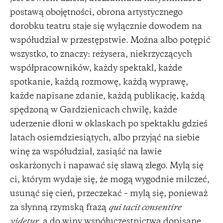
postawą obojętności, obrona artystycznego
dorobku teatru staje się wyłącznie dowodem na
współudział w przestępstwie. Można albo potępić
wszystko, to znaczy: reżysera, niekrzyczących
współpracowników, każdy spektakl, każde
spotkanie, każdą rozmowę, każdą wyprawę,
każde napisane zdanie, każdą publikację, każdą
spędzoną w Gardzienicach chwilę, każde
uderzenie dłoni w oklaskach po spektaklu gdzieś
latach osiemdziesiątych, albo przyjąć na siebie
winę za współudział, zasiąść na ławie
oskarżonych i napawać się sławą złego. Mylą się
ci, którym wydaje się, że mogą wygodnie milczeć,
usunąć się cień, przeczekać – mylą się, ponieważ
za słynną rzymską frazą
qui tacit consentire
videtur
, a do winy współuczestnictwa dopisane