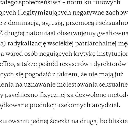
a całego społeczeństwa – norm kulturowych
ących i legitymizujących negatywne zacho
 z dominacją, agresją, przemocą i seksualno
Z drugiej natomiast obserwujemy gwałtowną
ą) radykalizację wściekłej patriarchalnej mę
a wśród osób negujących krytykę instytucjon
Too, a także pośród reżyserów i dyrektorów
ych się pogodzić z faktem, że nie mają już
enia na uznawanie molestowania seksualne
 psychiczno-fizycznej za dozwolone metod
ądkowane produkcji rzekomych arcydzieł.
rzutowaniu jednej ścieżki na drugą, bo bliskie