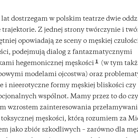
 lat dostrzegam w polskim teatrze dwie oddz
 trajektorie. Z jednej strony twórczynie i twó
ętniej opowiadają ze sceny o męskiej czułości
ci, podejmują dialog z fantazmatycznymi
1
kami hegemonicznej męskości
(w tym takż
ypowymi modelami ojcostwa) oraz problemat
e i nieerotyczne formy męskiej bliskości cz
cjonalnych wspólnot. Mamy przez to do czy
m wzrostem zainteresowania przełamywan
 toksycznej męskości, którą rozumiem za M
m jako zbiór szkodliwych – zarówno dla mę