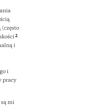
wania
ścią
 (często
2
skości
alną i
go i
y pracy
 są mi