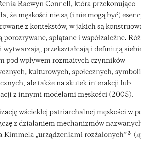
żenia Raewyn Connell, która przekonująco
a, że męskości nie są (i nie mogą być) esenc
owane z kontekstów, w jakich są konstruowa
ą porozrywane, splątane i współzależne. Ró
 wytwarzają, przekształcają i definiują siebi
m pod wpływem rozmaitych czynników
ycznych, kulturowych, społecznych, symbol
znych, ale także na skutek interakcji lub
acji z innymi modelami męskości (2005).
zację wściekłej patriarchalnej męskości w p
 łączę z działaniem mechanizmów nazwanych
3
a Kimmela „urządzeniami rozżalonych”
(
a