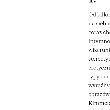
1.
Od kilku
na siebie
coraz ch
intymnoś
wizerun
stereot
erotyczn
typy emo
wyraźny
obrazów
Kimmele