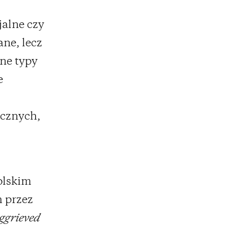
jalne czy
ne, lecz
żne typy
e
icznych,
olskim
 przez
ggrieved