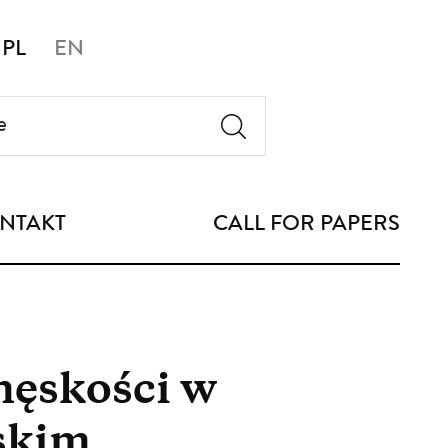
PL
EN
NTAKT
CALL FOR PAPERS
męskości w
skim