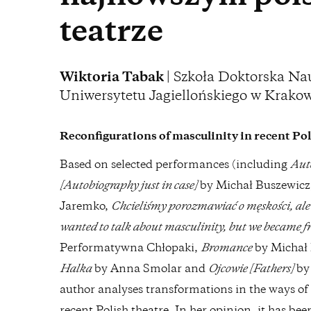
teatrze
Wiktoria Tabak
| Szkoła Doktorska N
Uniwersytetu Jagiellońskiego w Krako
Reconfigurations of masculinity in recent Pol
Based on selected performances (including
Aut
[Autobiography just in case]
by Michał Buszewicz
Jaremko,
Chcieliśmy porozmawiać o męskości, ale
wanted to talk about masculinity, but we became fr
Performatywna Chłopaki,
Bromance
by Michał 
Halka
by Anna Smolar and
Ojcowie [Fathers]
by 
author analyses transformations in the ways of 