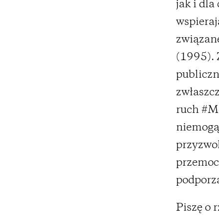
jak i dl
wspieraj
związane
(1995). 
publiczn
zwłaszcz
ruch #Me
niemogąc
przyzwol
przemocy
podporz
Piszę o 