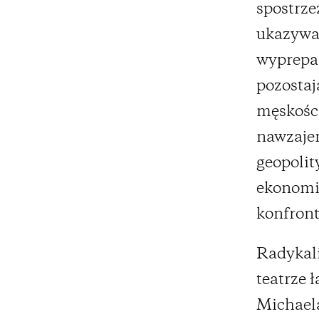
spostrze
ukazywał
wyprepar
pozostaj
męskości
nawzaje
geopolit
ekonomic
konfront
Radykali
teatrze
Michael