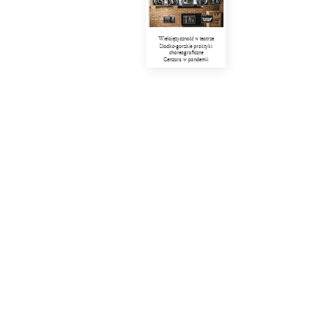
Wielojęzyczność w teatrze
Słodko-gorzkie praktyki
choreograficzne
Cenzura w pandemii