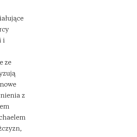
iałujące
rcy
 i
e ze
yzują
y nowe
nienia z
iem
ichaelem
żczyzn,