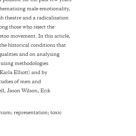
n possible for the past few years
 thematising male emotionality,
sh theatre and a radicalisation
ong those who reject the
metoo movement. In this article,
the historical conditions that
 qualities and on analysing
e using methodologies
Karla Elliott) and by
 studies of men and
l, Jason Wilson, Erik
nism; representation; toxic