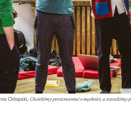
wna Chłopaki,
Chcieliśmy porozmawiać o męskości, a zostaliśmy p