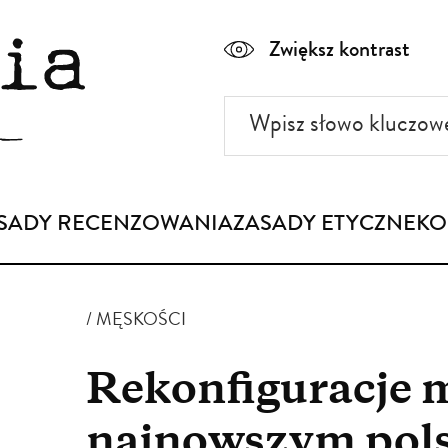
Zwiększ kontrast
Wpisz
słowo
kluczowe
SADY RECENZOWANIA
ZASADY ETYCZNE
KO
MĘSKOŚCI
Rekonfiguracje 
najnowszym pol