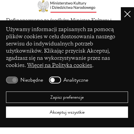
window)
Clo
(opens
Dofinansowano ze środków Ministra Kultury i
in
Ustawienia plików cookie
Dziedzictwa Narodowego pochodzących z Funduszu
Używamy informacji zapisanych za pomocą
a
Promocji Kultury – państwowego funduszu celowego
plików cookies w celu dostosowania naszego
new
serwisu do indywidualnych potrzeb
window)
użytkowników. Klikając przycisk Akceptuj,
zgadzasz się na wykorzystywanie przez nas
cookies.
Więcej na Polityka cookies
.
(opens
Czasopismo zostało dofinansowane ze środków
in
Ministerstwa Nauki i Szkolnictwa Wyższego na
Niezbędne
Analityczne
a
podstawie umowy Nr 86/WCN/2019/1 z dnia 19
new
lipca 2019 r. z pomocy przyznanej w ramach
window)
programu „Wsparcie dla czasopism naukowych”.
Zapisz preferencje
Akceptuj wszystkie