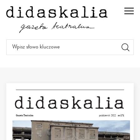
PRZEJDŹ
DO
Men
TREŚCI
Wpisz
słowo
kluczowe
Gazeta Teatralna
październik 2022
nr 171