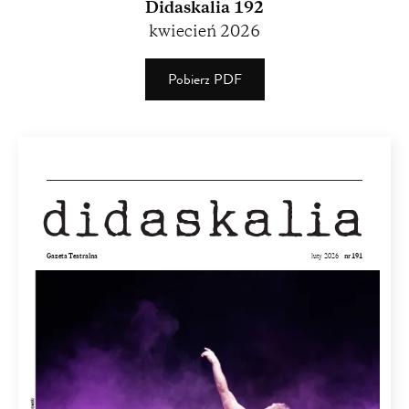
Didaskalia 192
kwiecień 2026
Pobierz PDF
(PDF)
(2.88
MB)
Gazeta Teatralna
luty 2026
nr 191