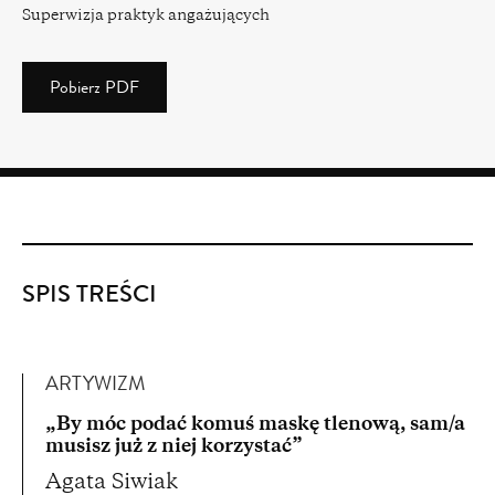
Superwizja praktyk angażujących
Pobierz PDF
(PDF)
(4.23
MB)
SPIS TREŚCI
ARTYWIZM
„By móc podać komuś maskę tlenową, sam/a
musisz już z niej korzystać”
Agata Siwiak