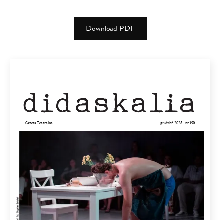
Download PDF
(PDF)
(1.82
MB)
Gazeta Teatralna
grudzień 2025
nr 190