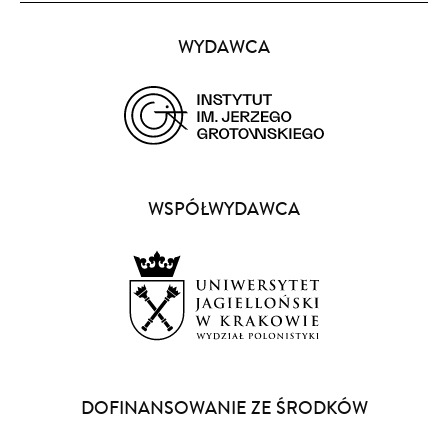
Partnerzy
WYDAWCA
(opens
in
a
WSPÓŁWYDAWCA
new
window)
(opens
in
a
DOFINANSOWANIE ZE ŚRODKÓW
new