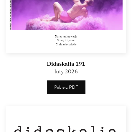
Duras reaktywacja
Sceny intymne
Ciała nie-ludzkie
Didaskalia 191
luty 2026
Pobierz PDF
(PDF)
(3.06
MB)