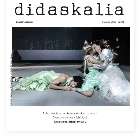
Gazeta Teatralna
kwiecień 2026
nr 192
Laboratorium polsko-ukraińskich spotkań
Skandynawska wściekłość
Utopie społecznej zmiany