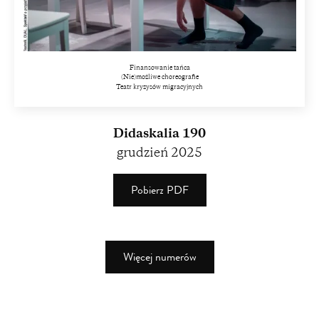
Finansowanie tańca
(Nie)możliwe choreografie
Teatr kryzysów migracyjnych
Didaskalia 190
grudzień 2025
Pobierz PDF
(PDF)
(4.13
MB)
Więcej numerów