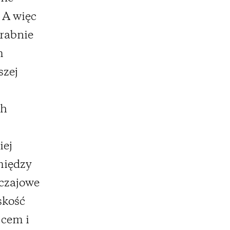
. A więc
grabnie
m
szej
ch
iej
między
yczajowe
kość
jcem i