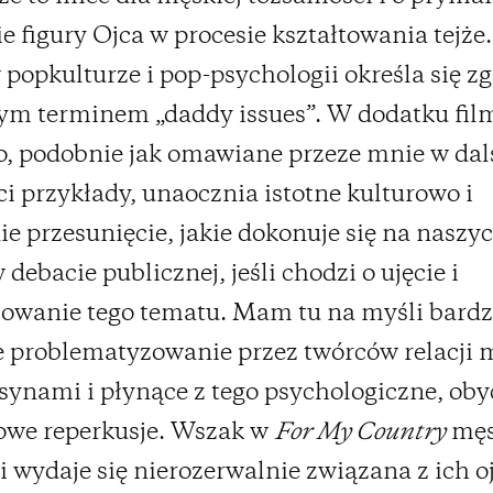
e figury Ojca w procesie kształtowania tejże
w popkulturze i pop-psychologii określa się z
ym terminem „daddy issues”. W dodatku fil
 podobnie jak omawiane przeze mnie w dal
ci przykłady, unaocznia istotne kulturowo i
ie przesunięcie, jakie dokonuje się na naszy
debacie publicznej, jeśli chodzi o ujęcie i
owanie tego tematu. Mam tu na myśli bardz
 problematyzowanie przez twórców relacji 
 synami i płynące z tego psychologiczne, ob
owe reperkusje. Wszak w
For My Country
męs
i wydaje się nierozerwalnie związana z ich o