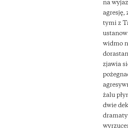
na wyjaz
agresję,
tymi z T
ustanowi
widmo n
dorastan
zjawia s
pożegnać
agresywn
żalu pły
dwie dek
dramatyc
wyrzucen