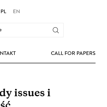
PL
EN
NTAKT
CALL FOR PAPERS
dy issues i
ść