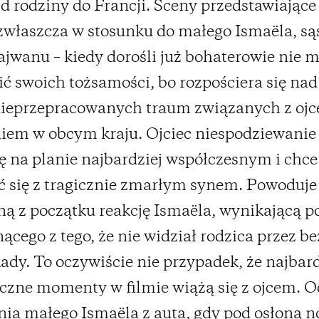
d rodziny do Francji. Sceny przedstawiające
 zwłaszcza w stosunku do małego Ismaëla, są
ajwanu – kiedy dorośli już bohaterowie nie 
ć swoich tożsamości, bo rozpościera się nad
ieprzepracowanych traum związanych z ojc
iem w obcym kraju. Ojciec niespodziewanie
ię na planie najbardziej współczesnym i chce
 się z tragicznie zmarłym synem. Powoduje
ą z początku reakcję Ismaëla, wynikającą po
nącego z tego, że nie widział rodzica przez b
ady. To oczywiście nie przypadek, że najbard
zne momenty w filmie wiążą się z ojcem. O
ia małego Ismaëla z auta, gdy pod osłoną n