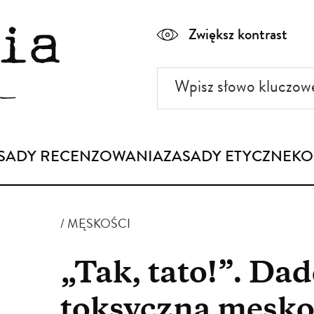
Zwiększ kontrast
Wpisz
słowo
kluczowe
SADY RECENZOWANIA
ZASADY ETYCZNE
KO
MĘSKOŚCI
„Tak, tato!”. Dad
toksyczna męsko