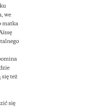
lku
u, we
go matka
Aïssę
atalnego
spomina
dzie
się też
zić się