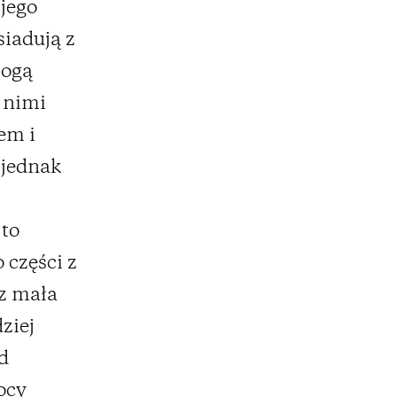
 jego
siadują z
mogą
 nimi
em i
 jednak
 to
 części z
ez mała
ziej
d
ocy