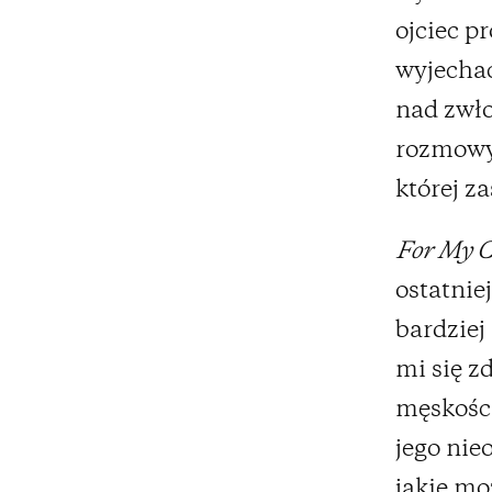
ojciec p
wyjechać
nad zwło
rozmowy 
której za
For My 
ostatnie
bardziej
mi się z
męskością
jego nie
jakie mo