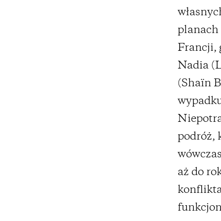
własnych
planach 
Francji,
Nadia (L
(Shaïn B
wypadku 
Niepotra
podróż, 
wówczas 
aż do ro
konflikt
funkcjon