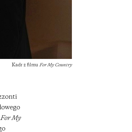
Kadr z filmu
For My Country
zzonti
odowego
e
For My
go