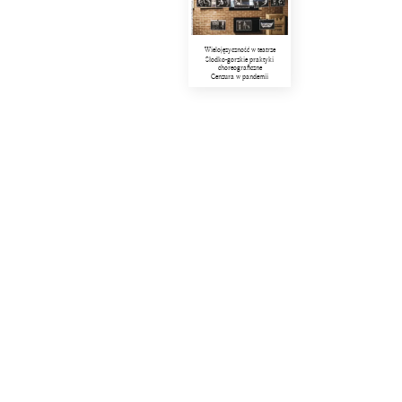
Wielojęzyczność w teatrze
Słodko-gorzkie praktyki
choreograficzne
Cenzura w pandemii