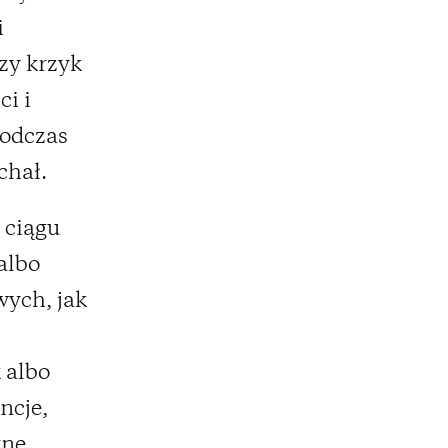
i
zy krzyk
i i
podczas
chał.
 ciągu
albo
wych, jak
k albo
ncje,
rne