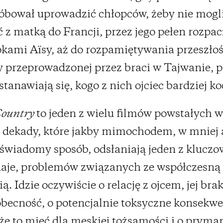
róbował uprowadzić chłopców, żeby nie mogl
 z matką do Francji, przez jego pełen rozpac
kami Aïsy, aż do rozpamiętywania przeszłośc
przeprowadzonej przez braci w Tajwanie, 
stanawiają się, kogo z nich ojciec bardziej ko
Country
to jeden z wielu filmów powstałych w
j dekady, które jakby mimochodem, w mniej 
 świadomy sposób, odsłaniają jeden z kluczo
daje, problemów związanych ze współczesną
. Idzie oczywiście o relację z ojcem, jej bra
obecność, o potencjalnie toksyczne konsekwe
że to mieć dla męskiej tożsamości i o pryma