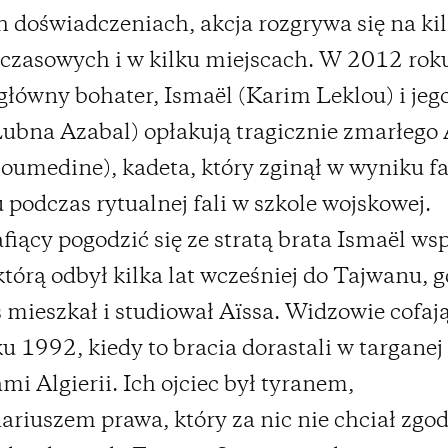
 doświadczeniach, akcja rozgrywa się na ki
czasowych i w kilku miejscach. W 2012 rok
 główny bohater, Ismaël (Karim Leklou) i je
ubna Azabal) opłakują tragicznie zmarłego 
oumedine), kadeta, który zginął w wyniku f
podczas rytualnej fali w szkole wojskowej.
fiący pogodzić się ze stratą brata Ismaël w
którą odbył kilka lat wcześniej do Tajwanu, g
mieszkał i studiował Aïssa. Widzowie cofają 
ku 1992, kiedy to bracia dorastali w targanej
ami Algierii. Ich ojciec był tyranem,
ariuszem prawa, który za nic nie chciał zgod