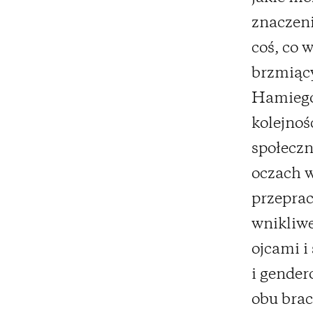
znaczeni
coś, co 
brzmiąc
Hamiego,
kolejnoś
społeczn
oczach w 
przeprac
wnikliwe
ojcami i
i gender
obu brac