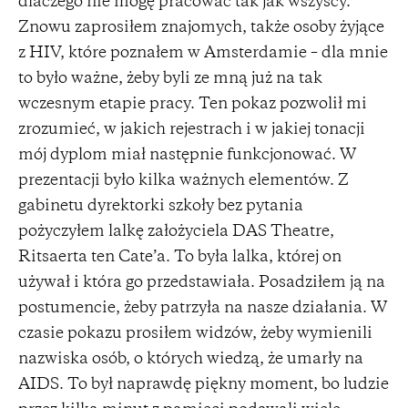
dlaczego nie mogę pracować tak jak wszyscy.
Znowu zaprosiłem znajomych, także osoby żyjące
z HIV, które poznałem w Amsterdamie – dla mnie
to było ważne, żeby byli ze mną już na tak
wczesnym etapie pracy. Ten pokaz pozwolił mi
zrozumieć, w jakich rejestrach i w jakiej tonacji
mój dyplom miał następnie funkcjonować. W
prezentacji było kilka ważnych elementów. Z
gabinetu dyrektorki szkoły bez pytania
pożyczyłem lalkę założyciela DAS Theatre,
Ritsaerta ten Cate’a. To była lalka, której on
używał i która go przedstawiała. Posadziłem ją na
postumencie, żeby patrzyła na nasze działania. W
czasie pokazu prosiłem widzów, żeby wymienili
nazwiska osób, o których wiedzą, że umarły na
AIDS. To był naprawdę piękny moment, bo ludzie