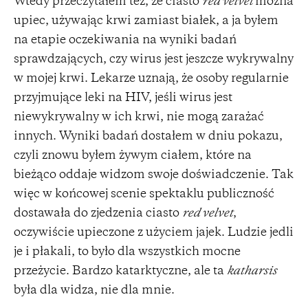
Wtedy przeczytałem też, że ciasto
red velvet
można
upiec, używając krwi zamiast białek, a ja byłem
na etapie oczekiwania na wyniki badań
sprawdzających, czy wirus jest jeszcze wykrywalny
w mojej krwi. Lekarze uznają, że osoby regularnie
przyjmujące leki na HIV, jeśli wirus jest
niewykrywalny w ich krwi, nie mogą zarażać
innych. Wyniki badań dostałem w dniu pokazu,
czyli znowu byłem żywym ciałem, które na
bieżąco oddaje widzom swoje doświadczenie. Tak
więc w końcowej scenie spektaklu publiczność
dostawała do zjedzenia ciasto
red velvet
,
oczywiście upieczone z użyciem jajek. Ludzie jedli
je i płakali, to było dla wszystkich mocne
przeżycie. Bardzo katarktyczne, ale ta
katharsis
była dla widza, nie dla mnie.