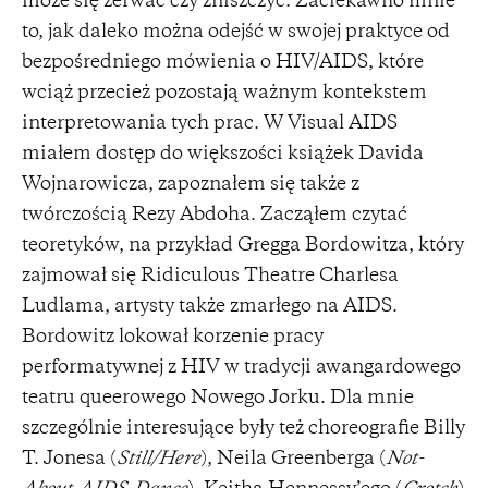
może się zerwać czy zniszczyć. Zaciekawiło mnie
to, jak daleko można odejść w swojej praktyce od
bezpośredniego mówienia o HIV/AIDS, które
wciąż przecież pozostają ważnym kontekstem
interpretowania tych prac. W Visual AIDS
miałem dostęp do większości książek Davida
Wojnarowicza, zapoznałem się także z
twórczością Rezy Abdoha. Zacząłem czytać
teoretyków, na przykład Gregga Bordowitza, który
zajmował się Ridiculous Theatre Charlesa
Ludlama, artysty także zmarłego na AIDS.
Bordowitz lokował korzenie pracy
performatywnej z HIV w tradycji awangardowego
teatru queerowego Nowego Jorku. Dla mnie
szczególnie interesujące były też choreografie Billy
T. Jonesa (
Still/Here
), Neila Greenberga (
Not-