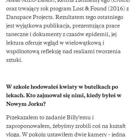
About-AIDS-Dance
), Keitha Hennessy’ego (
Crotch
)
oraz trwający rok program Lost & Found (2016) z
Danspace Projects. Rezultatem tego ostatniego
jest wyjątkowa publikacja, prezentująca prace
taneczne i dokumenty z czasów epidemii, jej
lektura oferuje wgląd w wielowątkową i
wspólnotową refleksję nad realiami tworzenia
sztuki.
W szkole hodowałeś kwiaty w butelkach po
lekach. Kto zajmował się nimi, kiedy byłeś w
Nowym Jorku?
Przekazałem to zadanie Billy’emu i
zaproponowałem, żebyśmy zrobili coś na kształt
vloga. W pokoju ustawiłem dwie kamery – jedna