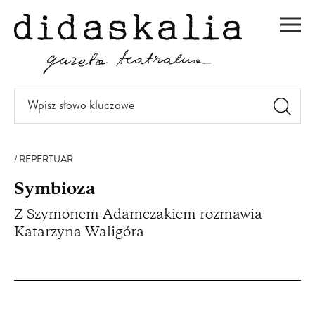
PRZEJDŹ
DO
Men
TREŚCI
Wpisz
słowo
kluczowe
REPERTUAR
Symbioza
Z Szymonem Adamczakiem rozmawia
Katarzyna Waligóra