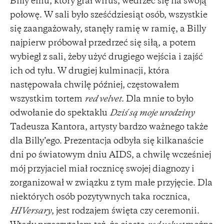
Billy’emu, który grał wirus, wedrzeć się na swoją
połowę. W sali było sześćdziesiąt osób, wszystkie
się zaangażowały, stanęły ramię w ramię, a Billy
najpierw próbował przedrzeć się siłą, a potem
wybiegł z sali, żeby użyć drugiego wejścia i zajść
ich od tyłu. W drugiej kulminacji, która
następowała chwilę później, częstowałem
wszystkim tortem
red velvet
. Dla mnie to było
odwołanie do spektaklu
Dziś są moje urodziny
Tadeusza Kantora, artysty bardzo ważnego także
dla Billy’ego. Prezentacja odbyła się kilkanaście
dni po światowym dniu AIDS, a chwilę wcześniej
mój przyjaciel miał rocznicę swojej diagnozy i
zorganizował w związku z tym małe przyjęcie. Dla
niektórych osób pozytywnych taka rocznica,
HIVersary
, jest rodzajem święta czy ceremonii.