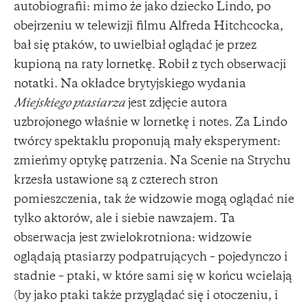
autobiografii: mimo że jako dziecko Lindo, po
obejrzeniu w telewizji filmu Alfreda Hitchcocka,
bał się ptaków, to uwielbiał oglądać je przez
kupioną na raty lornetkę. Robił z tych obserwacji
notatki. Na okładce brytyjskiego wydania
Miejskiego ptasiarza
jest zdjęcie autora
uzbrojonego właśnie w lornetkę i notes. Za Lindo
twórcy spektaklu proponują mały eksperyment:
zmieńmy optykę patrzenia. Na Scenie na Strychu
krzesła ustawione są z czterech stron
pomieszczenia, tak że widzowie mogą oglądać nie
tylko aktorów, ale i siebie nawzajem. Ta
obserwacja jest zwielokrotniona: widzowie
oglądają ptasiarzy podpatrujących – pojedynczo i
stadnie – ptaki, w które sami się w końcu wcielają
(by jako ptaki także przyglądać się i otoczeniu, i