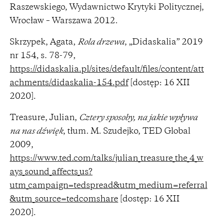
Raszewskiego, Wydawnictwo Krytyki Politycznej,
Wrocław – Warszawa 2012.
Skrzypek, Agata,
Rola drzewa
, „Didaskalia” 2019
nr 154, s. 78-79,
https://didaskalia.pl/sites/default/files/content/att
achments/didaskalia-154.pdf
[dostęp: 16 XII
2020].
Treasure, Julian,
Cztery sposoby, na jakie wpływa
na nas dźwięk
, tłum. M. Szudejko, TED Global
2009,
https://www.ted.com/talks/julian_treasure_the_4_w
ays_sound_affects_us?
utm_campaign=tedspread&utm_medium=referral
&utm_source=tedcomshare
[dostęp: 16 XII
2020].