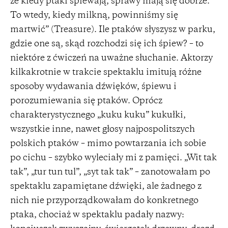
że kiedy ptaki śpiewają, sprawy mają się dobrze.
To wtedy, kiedy milkną, powinniśmy się
martwić” (Treasure). Ile ptaków słyszysz w parku,
gdzie one są, skąd rozchodzi się ich śpiew? – to
niektóre z ćwiczeń na uważne słuchanie. Aktorzy
kilkakrotnie w trakcie spektaklu imitują różne
sposoby wydawania dźwięków, śpiewu i
porozumiewania się ptaków. Oprócz
charakterystycznego „kuku kuku” kukułki,
wszystkie inne, nawet głosy najpospolitszych
polskich ptaków – mimo powtarzania ich sobie
po cichu – szybko wyleciały mi z pamięci. „Wit tak
tak”, „tur tun tul”, „syt tak tak” – zanotowałam po
spektaklu zapamiętane dźwięki, ale żadnego z
nich nie przyporządkowałam do konkretnego
ptaka, chociaż w spektaklu padały nazwy: