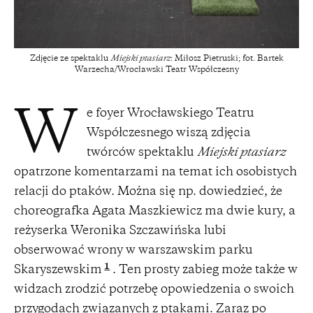
Zdjęcie ze spektaklu
Miejski ptasiarz
: Miłosz Pietruski; fot. Bartek
Warzecha/Wrocławski Teatr Współczesny
e foyer Wrocławskiego Teatru
W
Współczesnego wiszą zdjęcia
twórców spektaklu
Miejski ptasiarz
opatrzone komentarzami na temat ich osobistych
relacji do ptaków. Można się np. dowiedzieć, że
choreografka Agata Maszkiewicz ma dwie kury, a
reżyserka Weronika Szczawińska lubi
obserwować wrony w warszawskim parku
1
Skaryszewskim
. Ten prosty zabieg może także w
widzach zrodzić potrzebę opowiedzenia o swoich
przygodach związanych z ptakami. Zaraz po