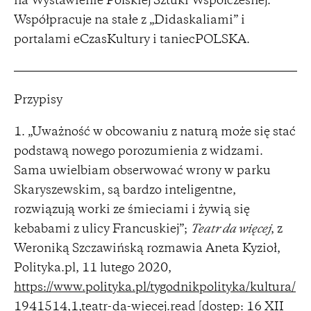
na Wystawienie Polskiej Sztuki Współczesnej.
Współpracuje na stałe z „Didaskaliami” i
portalami eCzasKultury i taniecPOLSKA.
Przypisy
„Uważność w obcowaniu z naturą może się stać
podstawą nowego porozumienia z widzami.
Sama uwielbiam obserwować wrony w parku
Skaryszewskim, są bardzo inteligentne,
rozwiązują worki ze śmieciami i żywią się
kebabami z ulicy Francuskiej”;
Teatr da więcej
, z
Weroniką Szczawińską rozmawia Aneta Kyzioł,
Polityka.pl, 11 lutego 2020,
https://www.polityka.pl/tygodnikpolityka/kultura/
1941514,1,teatr-da-wiecej.read
[dostęp: 16 XII