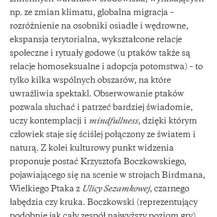
np. ze zmian klimatu, globalna migracja –
rozróżnienie na osobniki osiadłe i wędrowne,
ekspansja terytorialna, wykształcone relacje
społeczne i rytuały godowe (u ptaków także są
relacje homoseksualne i adopcja potomstwa) – to
tylko kilka wspólnych obszarów, na które
uwrażliwia spektakl. Obserwowanie ptaków
pozwala słuchać i patrzeć bardziej świadomie,
uczy kontemplacji i
mindfullness
, dzięki którym
człowiek staje się ściślej połączony ze światem i
naturą. Z kolei kulturowy punkt widzenia
proponuje postać Krzysztofa Boczkowskiego,
pojawiającego się na scenie w strojach Birdmana,
Wielkiego Ptaka z
Ulicy Sezamkowej
, czarnego
łabędzia czy kruka. Boczkowski (reprezentujący
podobnie jak cały zespół najwyższy poziom gry)