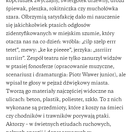
kopciuszek zwyczajny, świergotek drzewny, drozd
śpiewak, pleszka, rokitniczka czy muchołówka
szara. Olbrzymią satysfakcję dało mi nauczenie
się jakichkolwiek ptasich odgłosów
zidentyfikowanych w miejskim szumie, który
otacza nas na co dzień: wróbla: „cilp szelp errr
tetet”, mewy: „ke ke pieeee”, jerzyka: „ssrriirr
ssrriirr”. Zespół teatru nie tylko zanurzył widzów
w ptasiej fonosferze (opracowanie muzyczne,
scenariusz i dramaturgia: Piotr Wawer junior), ale
wpisał te głosy w pejzaż dźwiękowy miasta.
Tworzą go materiały najczęściej widoczne na
ulicach: beton, plastik, poliester, szkło. To z nich
wykonane są przedmioty, które z koszy na śmieci
czy chodników i trawników porywają ptaki.
Aktorzy – w świetnych etiudach ruchowych,