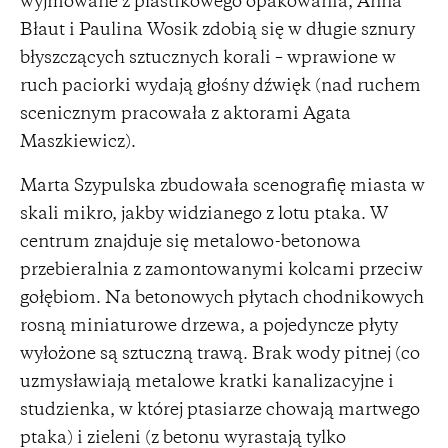
wyjmowane z plastikowego opakowania, Anna
Błaut i Paulina Wosik zdobią się w długie sznury
błyszczących sztucznych korali – wprawione w
ruch paciorki wydają głośny dźwięk (nad ruchem
scenicznym pracowała z aktorami Agata
Maszkiewicz).
Marta Szypulska zbudowała scenografię miasta w
skali mikro, jakby widzianego z lotu ptaka. W
centrum znajduje się metalowo-betonowa
przebieralnia z zamontowanymi kolcami przeciw
gołębiom. Na betonowych płytach chodnikowych
rosną miniaturowe drzewa, a pojedyncze płyty
wyłożone są sztuczną trawą. Brak wody pitnej (co
uzmysławiają metalowe kratki kanalizacyjne i
studzienka, w której ptasiarze chowają martwego
ptaka) i zieleni (z betonu wyrastają tylko