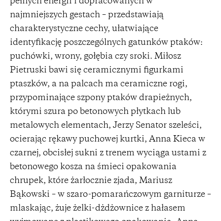
pełnych energii i dopracowanych w
najmniejszych gestach – przedstawiają
charakterystyczne cechy, ułatwiające
identyfikację poszczególnych gatunków ptaków:
puchówki, wrony, gołębia czy sroki. Miłosz
Pietruski bawi się ceramicznymi figurkami
ptaszków, a na palcach ma ceramiczne rogi,
przypominające szpony ptaków drapieżnych,
którymi szura po betonowych płytkach lub
metalowych elementach, Jerzy Senator szeleści,
ocierając rękawy puchowej kurtki, Anna Kieca w
czarnej, obcisłej sukni z trenem wyciąga ustami z
betonowego kosza na śmieci opakowania
chrupek, które żarłocznie zjada, Mariusz
Bąkowski – w szaro-pomarańczowym garniturze –
mlaskając, żuje żelki-dżdżownice z hałasem