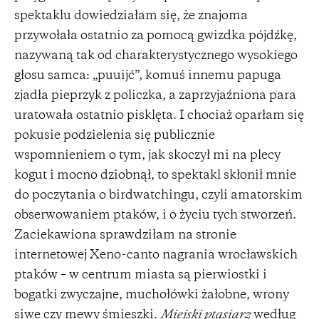
spektaklu dowiedziałam się, że znajoma
przywołała ostatnio za pomocą gwizdka pójdźkę,
nazywaną tak od charakterystycznego wysokiego
głosu samca: „puuijć”, komuś innemu papuga
zjadła pieprzyk z policzka, a zaprzyjaźniona para
uratowała ostatnio pisklęta. I chociaż oparłam się
pokusie podzielenia się publicznie
wspomnieniem o tym, jak skoczył mi na plecy
kogut i mocno dziobnął, to spektakl skłonił mnie
do poczytania o birdwatchingu, czyli amatorskim
obserwowaniem ptaków, i o życiu tych stworzeń.
Zaciekawiona sprawdziłam na stronie
internetowej Xeno-canto nagrania wrocławskich
ptaków – w centrum miasta są pierwiostki i
bogatki zwyczajne, muchołówki żałobne, wrony
siwe czy mewy śmieszki.
Miejski ptasiarz
według