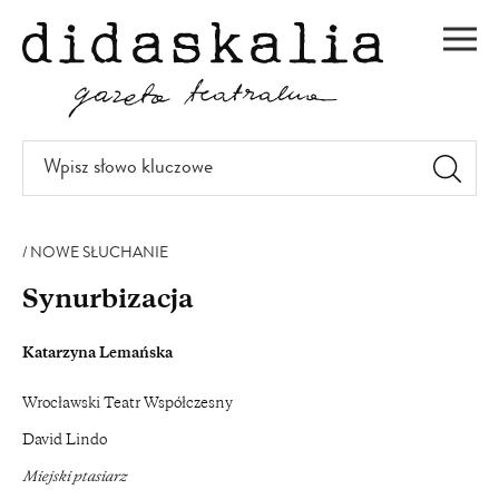
PRZEJDŹ
DO
Men
TREŚCI
Wpisz
słowo
kluczowe
NOWE SŁUCHANIE
Synurbizacja
Katarzyna Lemańska
Wrocławski Teatr Współczesny
David Lindo
Miejski ptasiarz