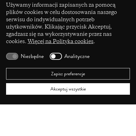
Ustawienia plików cookie
Dziedzictwa Narodowego pochodzących z Funduszu
Używamy informacji zapisanych za pomocą
a
Promocji Kultury – państwowego funduszu celowego
plików cookies w celu dostosowania naszego
new
serwisu do indywidualnych potrzeb
window)
użytkowników. Klikając przycisk Akceptuj,
zgadzasz się na wykorzystywanie przez nas
cookies.
Więcej na Polityka cookies
.
(opens
Czasopismo zostało dofinansowane ze środków
in
Ministerstwa Nauki i Szkolnictwa Wyższego na
Niezbędne
Analityczne
a
podstawie umowy Nr 86/WCN/2019/1 z dnia 19
new
lipca 2019 r. z pomocy przyznanej w ramach
window)
programu „Wsparcie dla czasopism naukowych”.
Zapisz preferencje
Akceptuj wszystkie