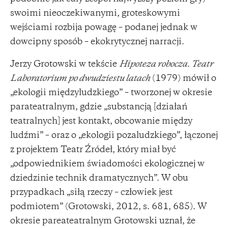
swoimi nieoczekiwanymi, groteskowymi
wejściami rozbija powagę – podanej jednak w
dowcipny sposób – ekokrytycznej narracji.
Jerzy Grotowski w tekście
Hipoteza robocza. Teatr
Laboratorium po dwudziestu latach
(1979) mówił o
„ekologii międzyludzkiego” – tworzonej w okresie
parateatralnym, gdzie „substancją [działań
teatralnych] jest kontakt, obcowanie między
ludźmi” – oraz o „ekologii pozaludzkiego”, łączonej
z projektem Teatr Źródeł, który miał być
„odpowiednikiem świadomości ekologicznej w
dziedzinie technik dramatycznych”. W obu
przypadkach „siłą rzeczy – człowiek jest
podmiotem” (Grotowski, 2012, s. 681, 685). W
okresie pareateatralnym Grotowski uznał, że